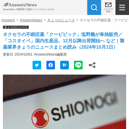
メルマガ
AnswersNews - 製薬業界で話題のニュースがよくわかる
登録
Answers
>
AnswersNews
>
きょうのニュース
>
ネクセラの不眠症薬「クービビッ
きょうのニュース
ネクセラの不眠症薬「クービビック」塩野義が単独販売／
「コスタイベ」国内生産品、12月以降出荷開始へ など｜製
薬業界きょうのニュースまとめ読み（2024年10月1日）
更新日
2024/10/01
AnswersNews編集部