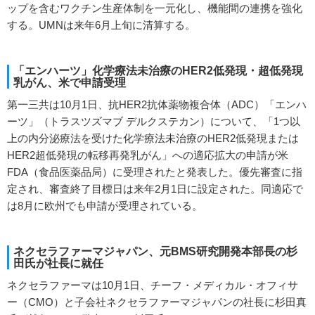
ップを含むワクチン生産体制を一元化し、機能間の連携を強化
する。UMNは来年6月上旬に清算する。
「エンハーツ」化学療法未治療のHER2低発現・超低発現
乳がん、米で申請受理
第一三共は10月1日、抗HER2抗体薬物複合体（ADC）「エンハ
ーツ」（トラスツズマブ デルクステカン）について、「1つ以
上の内分泌療法を受けた化学療法未治療のHER2低発現または
HER2超低発現の転移再発乳がん」への適応拡大の申請が米
FDA（食品医薬品局）に受理されたと発表した。優先審査に指
定され、審査終了目標日は来年2月1日に設定された。同適応で
は8月に欧州でも申請が受理されている。
ネクセラファーマジャパン、元BMS研究開発本部長の杉
田氏が社長に就任
ネクセラファーマは10月1日、チーフ・メディカル・オフィサ
ー（CMO）と子会社ネクセラファーマジャパンの社長に杉田真