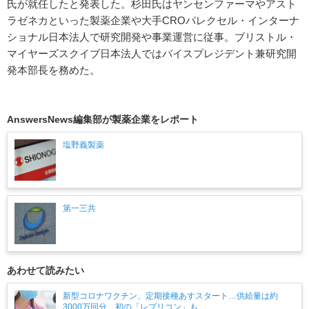
氏が就任したと発表した。杉田氏はヤンセンファーマやアスト
ラゼネカといった製薬企業や大手CROパレクセル・インターナ
ショナル日本法人で研究開発や事業運営に従事。ブリストル・
マイヤーズスクイブ日本法人ではバイスプレジデント兼研究開
発本部長を務めた。
AnswersNews編集部が製薬企業をレポート
塩野義製薬
第一三共
あわせて読みたい
新型コロナワクチン、定期接種あすスタート…供給量は約
3000万回分、初の「レプリコン」も