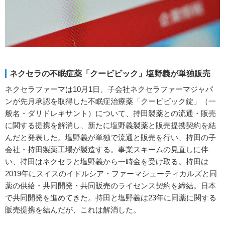
ネクセラの不眠症薬「クービビック」塩野義が単独販売
ネクセラファーマは10月1日、子会社ネクセラファーマジャパ
ンが先月承認を取得した不眠症治療薬「クービビック錠」（一
般名・ダリドレキサント）について、持田製薬との流通・販売
に関する提携を解消し、新たに塩野義製薬と販売提携契約を結
んだと発表した。塩野義が単独で流通と販売を行い、持田の子
会社・持田製薬工場が製造する。事業スキームの見直しに伴
い、持田はネクセラと塩野義から一時金を受け取る。持田は
2019年にスイスのイドルシア・ファーマシューティカルズと同
薬の供給・共同開発・共同販売のライセンス契約を締結。日本
で共同開発を進めてきた。持田と塩野義は23年に同薬に関する
販売提携を結んだが、これは解消した。