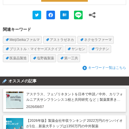
関連キーワード
MeijiSeikaファルマ
アストラゼネカ
ネクセラファーマ
ブリストル・マイヤーズスクイブ
ヤンセン
ワクチン
医薬品製造
塩野義製薬
第一三共
キーワード一覧はこちら
オススメの記事
アステラス、フェゾリネタントを日本で申請／中外、カリフォ
ルニア大サンフランシスコ校と共同研究 など｜製薬業界きょ
うのニュースまとめ読み（2026年8月7日）
2026/08/07
【2026年版】製薬会社年収ランキング 2022万円のサンバイオ
が1位…新薬大手トップは1350万円の中外製薬