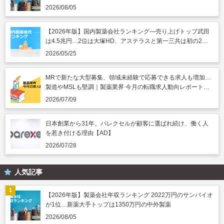
2026/08/05
【2026年版】国内製薬会社ランキング―売り上げトップ武田
は4.5兆円…2位は大塚HD、アステラスと第一三共は初の2兆
円突破
2026/05/25
MRで新たな大型募集、領域未経験で応募できる求人も増加…
製造やMSLも堅調｜製薬業界 今月の転職求人動向レポート
（2026年7月）
2026/07/09
日本創業から31年。パレクセルが顧客に選ばれ続け、働く人
を惹き付ける理由【AD】
2026/07/28
人気記事
【2026年版】製薬会社年収ランキング 2022万円のサンバイオ
が1位…新薬大手トップは1350万円の中外製薬
2026/08/05