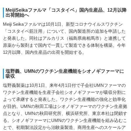
MeijiSeikaファルマ「コスタイベ」国内生産品、12月以降
出荷開始へ
Meiji Seikaファルマは10月1日、新型コロナウイルスワクチン
「コスタイベ筋注用」について、国内製造所の追加を申請した
と発表した。同社はアルカリス（福島県南相馬市）と連携して
原薬から製剤まで国内で一貫して製造できる体制を構築。今年
12月以降、国内生産品の出荷を開始する。
塩野義、UMNのワクチン生産機能をシオノギファーマに
吸収
塩野義製薬は10月1日、来年4月1日付で子会社UMNファーマの
ワクチン生産機能を生産子会社シオノギファーマが吸収分割に
よって承継すると発表した。ワクチン生産機能の強化と効率化
が目的。UMNの秋田工場はシオノギファーマのワクチン生産拠
点となり、UMNの秋田研究所、横浜研究所、東京本社は閉鎖す
る。シオノギファーマにUMNのワクチン生産機能を組み込むこ
とで、初期製法設定から治験薬製造、商用生産へのスケールア