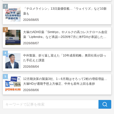
「テロメライシン」13日薬価収載…「ウェイリズ」など10新
薬も
2026/08/05
大塚のADHD薬「Simtriyo」やメルクの高コレステロール血症
薬「Lipfendra」など承認―2026年7月に米FDAが承認した新
薬
2026/08/07
中外製薬、折り返し迎えた「10年成長戦略」奥田社長が語っ
た手応えと課題
2026/08/04
12月期決算の製薬3社、1～6月期はそろって2桁の増収増益…
大塚HDが通期予想上方修正、中外も前年上回る進捗
2026/08/06