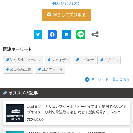
個人情報保護方針
関連キーワード
MeijiSeikaファルマ
ファイザー
モデルナ
ワクチン
武田薬品工業
田辺ファーマ
キーワード一覧はこちら
オススメの記事
武田薬品、ナルコレプシー薬「オーゼイフル」米国で承認／タ
ブネオス、欧州で承認取り消し など｜製薬業界きょうのニュ
ースまとめ読み（2026年8月6日）
2026/08/06