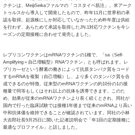
クチンは、MeijiSeikaファルマの「コスタイベ筋注」。米アーク
トゥルスから導入して開発したもので、昨年11月に世界初の承
認を取得。起源株にしか対応していなかったため昨年度は供給
を行わず、あらためて承認を取得したJN.1対応ワクチンを今シ
ーズンの定期接種に合わせて発売しました。
レプリコンワクチンはmRNAワクチンの1種で、「sa（Self-
Amplifying＝自己増幅型）RNAワクチン」とも呼ばれます。レ
プリカ―ゼという酵素の働きによって抗原タンパク質をコード
するmRNAを複製（自己増幅）し、より多くのタンパク質を合
成できるのが特徴。従来型のmRNAワクチンの約10分の1の接
種量で同等もしくはそれ以上の抗体を誘導できます。このた
め、効果が従来のmRNAワクチンより長く続くとされ、同社が
国内で行った臨床試験では接種1年後まで従来のmRNAより高い
中和抗体価を維持できることが確認されています。同社の小林
大吉郎社長9月25日に開いた記者説明会で「年1回の定期接種に
最適なプロファイル」と話しました。