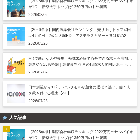
【2026年版】製薬会社年収ランキング 2022万円のサンバイオ
が1位…新薬大手トップは1350万円の中外製薬
2026/08/05
【2026年版】国内製薬会社ランキング―売り上げトップ武田
は4.5兆円…2位は大塚HD、アステラスと第一三共は初の2兆
円突破
2026/05/25
MRで新たな大型募集、領域未経験で応募できる求人も増加…
製造やMSLも堅調｜製薬業界 今月の転職求人動向レポート
（2026年7月）
2026/07/09
日本創業から31年。パレクセルが顧客に選ばれ続け、働く人
を惹き付ける理由【AD】
2026/07/28
人気記事
【2026年版】製薬会社年収ランキング 2022万円のサンバイオ
が1位…新薬大手トップは1350万円の中外製薬