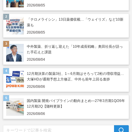
2026/08/05
「テロメライシン」13日薬価収載…「ウェイリズ」など10新
薬も
2026/08/05
中外製薬、折り返し迎えた「10年成長戦略」奥田社長が語っ
た手応えと課題
2026/08/04
12月期決算の製薬3社、1～6月期はそろって2桁の増収増益…
大塚HDが通期予想上方修正、中外も前年上回る進捗
2026/08/06
国内製薬 開発パイプラインの動向まとめ―27年3月期1Q/26年
12月期2Q【随時更新】
2026/08/06