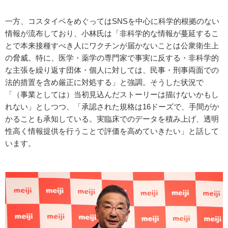
一方、コスタイベをめぐってはSNSを中心に科学的根拠のない
情報が流布しており、小林氏は「非科学的な情報が蔓延するこ
とで本来接種すべき人にワクチンが届かないことは公衆衛生上
の脅威。特に、医学・薬学の専門家で事実に反する・非科学的
な主張を繰り返す団体・個人に対しては、民事・刑事両面での
法的措置を含め厳正に対処する」と強調。そうした状況で
「（事業としては）当初見込んだストーリーは描けないかもし
れない」としつつ、「承認された規格は16ドーズで、手間がか
かることも承知している。実臨床でのデータを積み上げ、透明
性高く情報提供を行うことで評価を高めていきたい」と話して
います。