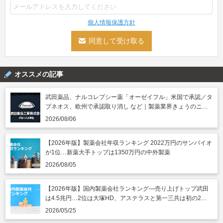
個人情報保護方針
オススメの記事
武田薬品、ナルコレプシー薬「オーゼイフル」米国で承認／タ
ブネオス、欧州で承認取り消し など｜製薬業界きょうのニュ
ースまとめ読み（2026年8月6日）
2026/08/06
【2026年版】製薬会社年収ランキング 2022万円のサンバイオ
が1位…新薬大手トップは1350万円の中外製薬
2026/08/05
【2026年版】国内製薬会社ランキング―売り上げトップ武田
は4.5兆円…2位は大塚HD、アステラスと第一三共は初の2兆
円突破
2026/05/25