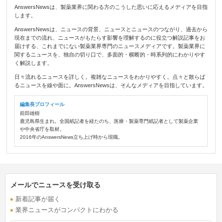
AnswersNewsは、製薬業界に関わる方のこうした思いに応えるメディアを目指
します。
AnswersNewsは、ニュースの背景、ニュースとニュースのつながり、過去から
現在までの流れ、ニュースがもたらす影響を理解するのに役立つ解説記事をお
届けする、これまでにない製薬業界専門のニュースメディアです。製薬業界に
関するニュースを、独自の切り口で、多面的・横断的・時系列的にわかりやす
く解説します。
日々流れるニュースを詳しく。複雑なニュースをわかりやすく。点々と散らば
るニュースを線や面に。AnswersNewsは、そんなメディアを目指しています。
編集長プロフィール
前田雄樹
鹿児島県生まれ。全国紙記者を経たのち、医療・製薬専門紙記者として製薬企業
や中央省庁を取材。
2016年のAnswersNews立ち上げ時から現職。
メールでニュースを受け取る
新着記事が届く
業界ニュースがコンパクトにわかる