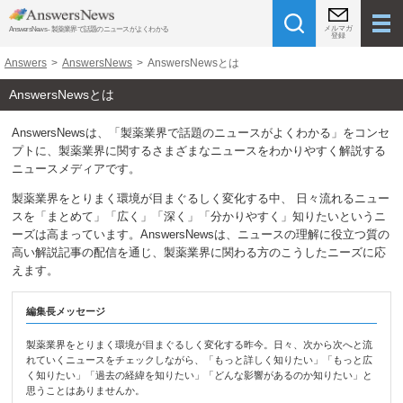
メルマガ
AnswersNews - 製薬業界で話題のニュースがよくわかる
登録
Answers
>
AnswersNews
>
AnswersNewsとは
AnswersNewsとは
AnswersNewsは、「製薬業界で話題のニュースがよくわかる」をコンセ
プトに、
製薬業界に関するさまざまなニュースをわかりやすく解説する
ニュースメディアです。
製薬業界をとりまく環境が目まぐるしく変化する中、
日々流れるニュー
スを「まとめて」「広く」「深く」「分かりやすく」知りたいという
ニ
ーズは高まっています。
AnswersNewsは、ニュースの理解に役立つ質の
高い解説記事の配信を通じ、
製薬業界に関わる方のこうしたニーズに応
えます。
編集長メッセージ
製薬業界をとりまく環境が目まぐるしく変化する昨今。日々、次から次へと流
れていくニュースをチェックしながら、「もっと詳しく知りたい」「もっと広
く知りたい」「過去の経緯を知りたい」「どんな影響があるのか知りたい」と
思うことはありませんか。