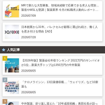
MRで新たな大型募集、領域未経験で応募できる求人も増加…
製造やMSLも堅調｜製薬業界 今月の転職求人動向レポート
（2026年7月）
2026/07/09
日本創業から31年。パレクセルが顧客に選ばれ続け、働く人
を惹き付ける理由【AD】
2026/07/28
人気記事
【2026年版】製薬会社年収ランキング 2022万円のサンバイオ
が1位…新薬大手トップは1350万円の中外製薬
2026/08/05
「テロメライシン」13日薬価収載…「ウェイリズ」など10新
薬も
2026/08/05
中外製薬、折り返し迎えた「10年成長戦略」奥田社長が語っ