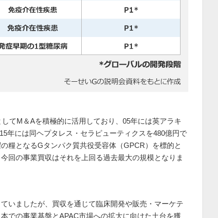
としてM＆Aを積極的に活用しており、05年には英アラキ
超で、15年には同ヘプタレス・セラピューティクスを480億円で
の糧となるGタンパク質共役受容体（GPCR）を標的と
、今回の事業買収はそれを上回る過去最大の規模となりま
していましたが、買収を通じて臨床開発や販売・マーケテ
本での事業基盤とAPAC市場への拡大に向けた土台を獲