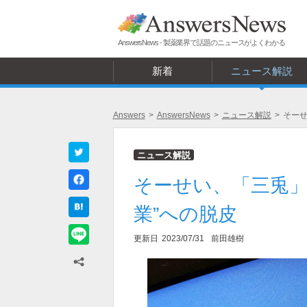
AnswersNews - 製薬業界で話題のニュースがよくわかる
新着
ニュース解説
Answers
>
AnswersNews
>
ニュース解説
>
そーせ
ニュース解説
そーせい、「三兎」
業”への脱皮
更新日
2023/07/31
前田雄樹