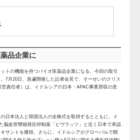
に
薬品企業に
セットの機能を持つバイオ医薬品企業になる。今回の取引
。7月20日、急遽開催した記者会見で、そーせいのクリス
経営責任者）は、イドルシアの日本・APAC事業買収の意
アの日本法人と韓国法人の全株式を取得するとともに、イ
売した脳血管攣縮発症抑制薬「ピヴラッツ」と近く日本で承認
レキサントを獲得。さらに、イドルシアがグローバルで開
に関する独占的オプション権と5品目に関する優先交渉権/