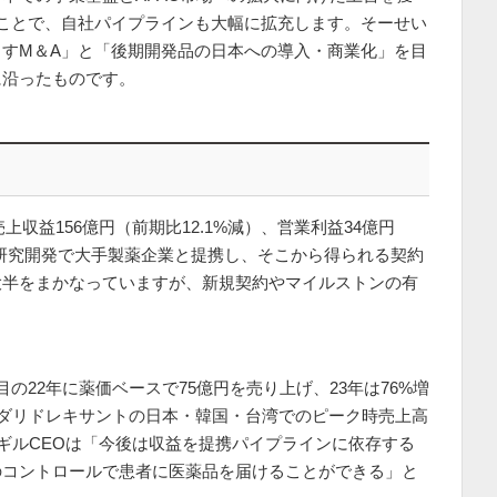
ことで、自社パイプラインも大幅に拡充します。そーせい
すM＆A」と「後期開発品の日本への導入・商業化」を目
に沿ったものです。
売上収益156億円（前期比12.1%減）、営業利益34億円
の研究開発で大手製薬企業と提携し、そこから得られる契約
大半をまかなっていますが、新規契約やマイルストンの有
。
の22年に薬価ベースで75億円を売り上げ、23年は76%増
とダリドレキサントの日本・韓国・台湾でのピーク時売上高
ーギルCEOは「今後は収益を提携パイプラインに依存する
のコントロールで患者に医薬品を届けることができる」と