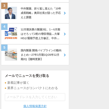
中外製薬、折り返し迎えた「10年
成長戦略」奥田社長が語った手応
えと課題
12月期決算の製薬3社、1～6月期
はそろって2桁の増収増益…大塚
HDが通期予想上方修正、中外も
前年上回る進捗
国内製薬 開発パイプラインの動向
まとめ―27年3月期1Q/26年12月
期2Q【随時更新】
メールでニュースを受け取る
新着記事が届く
業界ニュースがコンパクトにわかる
個人情報保護方針