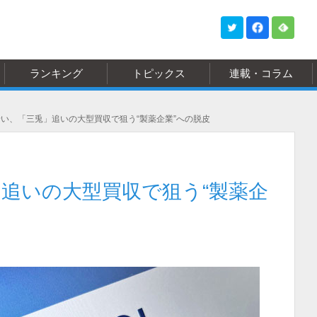
ランキング
トピックス
連載・コラム
い、「三兎」追いの大型買収で狙う“製薬企業”への脱皮
追いの大型買収で狙う“製薬企