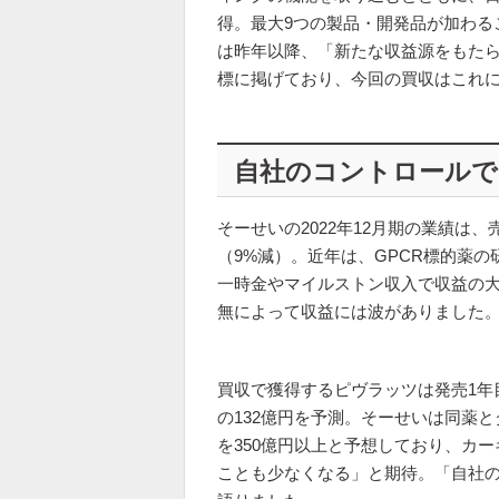
得。最大9つの製品・開発品が加わる
は昨年以降、「新たな収益源をもたら
標に掲げており、今回の買収はこれ
自社のコントロールで
そーせいの2022年12月期の業績は、
（9%減）。近年は、GPCR標的薬
一時金やマイルストン収入で収益の
無によって収益には波がありました
買収で獲得するピヴラッツは発売1年目
の132億円を予測。そーせいは同薬
を350億円以上と予想しており、カ
ことも少なくなる」と期待。「自社