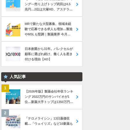
ング―売り上げトップ武田は4.5
兆円…2位は大塚HD、アステラス
と第一三共は初の2兆円突破
MRで新たな大型募集、領域未経
験で応募できる求人も増加…製造
やMSLも堅調｜製薬業界 今月の
転職求人動向レポート（2026年7
月）
日本創業から31年。パレクセルが
顧客に選ばれ続け、働く人を惹き
付ける理由【AD】
人気記事
【2026年版】製薬会社年収ランキ
ング 2022万円のサンバイオが1
位…新薬大手トップは1350万円の
中外製薬
「テロメライシン」13日薬価収
載…「ウェイリズ」など10新薬も