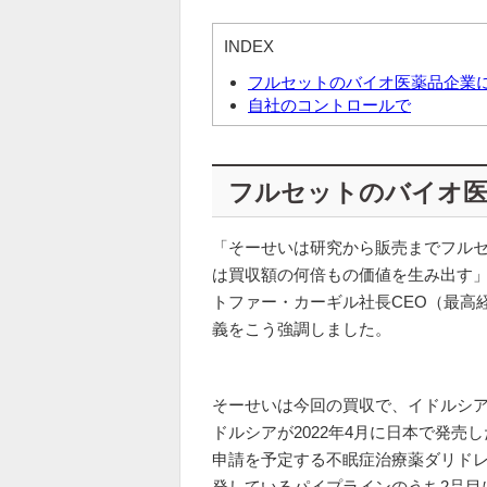
INDEX
フルセットのバイオ医薬品企業
自社のコントロールで
フルセットのバイオ医
「そーせいは研究から販売までフル
は買収額の何倍もの価値を生み出す」
トファー・カーギル社長CEO（最高
義をこう強調しました。
そーせいは今回の買収で、イドルシ
ドルシアが2022年4月に日本で発
申請を予定する不眠症治療薬ダリド
発しているパイプラインのうち2品目