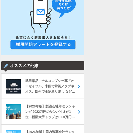
オススメの記事
武田薬品、ナルコレプシー薬「オ
ーゼイフル」米国で承認／タブネ
オス、欧州で承認取り消し など｜
製薬業界きょうのニュースまとめ
読み（2026年8月6日）
【2026年版】製薬会社年収ランキ
ング 2022万円のサンバイオが1
位…新薬大手トップは1350万円の
中外製薬
【2026年版】国内製薬会社ランキ