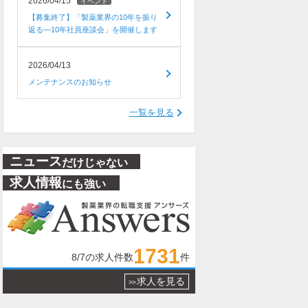
2026/04/15
イベント
【募集終了】「製薬業界の10年を振り
返る―10年社員座談会」を開催します
2026/04/13
メンテナンスのお知らせ
一覧を見る
ニュース
だけじゃない
求人情報
にも強い
1731
8/7
の求人件数
件
求人を見る
>>