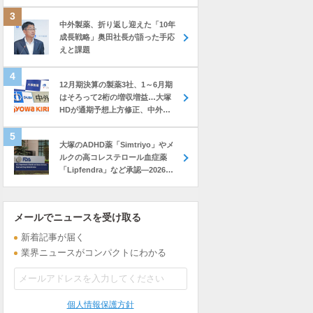
中外製薬、折り返し迎えた「10年
成長戦略」奥田社長が語った手応
えと課題
12月期決算の製薬3社、1～6月期
はそろって2桁の増収増益…大塚
HDが通期予想上方修正、中外も
前年上回る進捗
大塚のADHD薬「Simtriyo」やメ
ルクの高コレステロール血症薬
「Lipfendra」など承認―2026年
7月に米FDAが承認した新薬
メールでニュースを受け取る
新着記事が届く
業界ニュースがコンパクトにわかる
個人情報保護方針