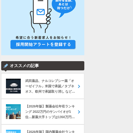
オススメの記事
武田薬品、ナルコレプシー薬「オ
ーゼイフル」米国で承認／タブネ
オス、欧州で承認取り消し など｜
製薬業界きょうのニュースまとめ
読み（2026年8月6日）
【2026年版】製薬会社年収ランキ
ング 2022万円のサンバイオが1
位…新薬大手トップは1350万円の
中外製薬
【2026年版】国内製薬会社ランキ