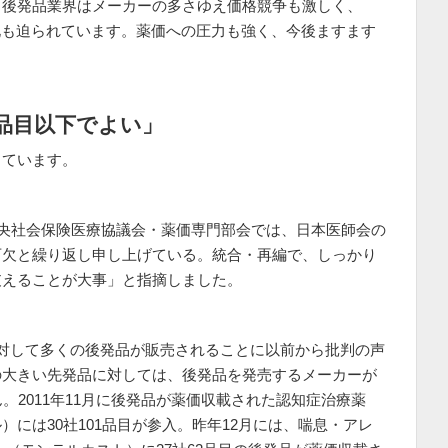
。後発品業界はメーカーの多さゆえ価格競争も激しく、
化も迫られています。薬価への圧力も強く、今後ますます
品目以下でよい」
っています。
中央社会保険医療協議会・薬価専門部会では、日本医師会の
可欠と繰り返し申し上げている。統合・再編で、しっかり
支えることが大事」と指摘しました。
対して多くの後発品が販売されることに以前から批判の声
の大きい先発品に対しては、後発品を発売するメーカーが
。2011年11月に後発品が薬価収載された認知症治療薬
には30社101品目が参入。昨年12月には、喘息・アレ