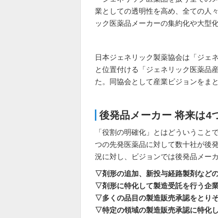
業としての透明性を高め、全ての人
ック医薬品メーカーの集約化や大型
日本ジェネリック製薬協会は「ジェ
と位置付ける「ジェネリック医薬品
た。同協会として産業ビジョンをま
後発品メーカー 将来は4
「役割の明確化」とはどういうことで
つの先発医薬品に対して数十社が後
況に対し、ビジョンでは後発品メー
▽剤形の追加、新投与経路製剤など
▽剤形に特化して製造受託を行う企
▽多くの品目の製造販売承認をとり
▽特定の領域の製造販売承認に特化