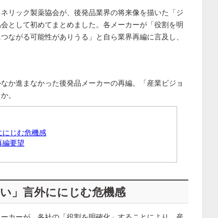
ェネリック製薬協会が、後発品業界の将来像を描いた「ジ
協会として初めてまとめました。各メーカーが「役割を明
につながる可能性がありうる」と自ら業界再編に言及し、
かなか進まなかった後発品メーカーの再編。「産業ビジョ
うか。
ににじむ危機感
再編要望
い」言外ににじむ危機感
メーカーが、各社の「役割を明確化」することにより、産