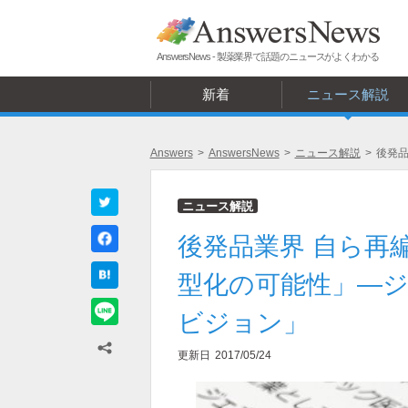
AnswersNews - 製薬業界で話題のニュースがよくわかる
新着
ニュース解説
Answers
>
AnswersNews
>
ニュース解説
>
後発品
ニュース解説
後発品業界 自ら再
型化の可能性」―
ビジョン」
更新日
2017/05/24