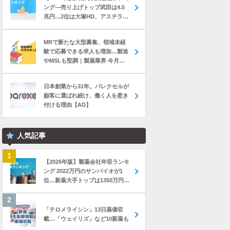
ング―売り上げトップ武田は4.5
兆円…2位は大塚HD、アステラス
と第一三共は初の2兆円突破
MRで新たな大型募集、領域未経
験で応募できる求人も増加…製造
やMSLも堅調｜製薬業界 今月の
転職求人動向レポート（2026年7
月）
日本創業から31年。パレクセルが
顧客に選ばれ続け、働く人を惹き
付ける理由【AD】
人気記事
【2026年版】製薬会社年収ランキ
ング 2022万円のサンバイオが1
位…新薬大手トップは1350万円の
中外製薬
「テロメライシン」13日薬価収
載…「ウェイリズ」など10新薬も