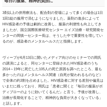
毎日の服薬、精神的負担に
3剤以上の併用療法も、配合剤の登場によって多くの場合は1日
1回1錠の服用で済むようになりました。薬剤の進歩によって
HIV感染者の予後は劇的に改善し、服薬の利便性も向上してき
ましたが、国立国際医療研究センター エイズ治療・研究開発セ
ンターの岡慎一センター長は、そうした中で重要性を増してい
るのが、感染者のメンタルヘルスだと指摘します。
ヴィーブが6月13日に開いたメディア向けのセミナーでの岡氏
の講演によると、同センターに登録されたHIV感染者のうち
2014～19年に死亡した105人の死亡原因を調べたところ、最も
多かったのはメンタルヘルス関連（自死が疑われるものなど）
で全体の約3割を占めました。HIV感染者に対する差別や偏見は
いまだに残っており、岡氏は「患者に聞くと『毎日の服薬がボ
ディブローのように効いてくるんだ』と言う。予後が改善し、
治療が長期化することで、精神的な負荷が大きくなっている」
と話します。