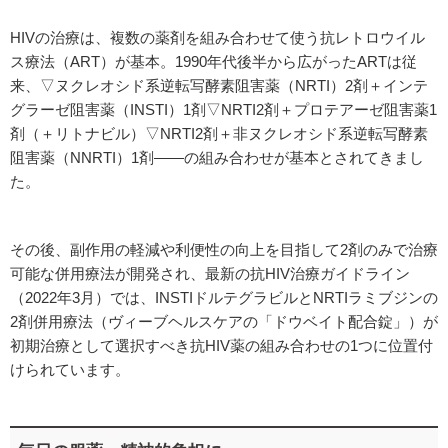
HIVの治療は、複数の薬剤を組み合わせて使う抗レトロウイル
ス療法（ART）が基本。1990年代後半から広がったARTは従
来、▽ヌクレオシド系逆転写酵素阻害薬（NRTI）2剤＋インテ
グラーゼ阻害薬（INSTI）1剤▽NRTI2剤＋プロテアーゼ阻害薬1
剤（＋リトナビル）▽NRTI2剤＋非ヌクレオシド系逆転写酵素
阻害薬（NNRTI）1剤――の組み合わせが基本とされてきまし
た。
その後、副作用の軽減や利便性の向上を目指して2剤のみで治療
可能な併用療法が開発され、最新の抗HIV治療ガイドライン
（2022年3月）では、INSTIドルテグラビルとNRTIラミブジンの
2剤併用療法（ヴィーブヘルスケアの「ドウベイト配合錠」）が
初期治療として選択すべき抗HIV薬の組み合わせの1つに位置付
けられています。