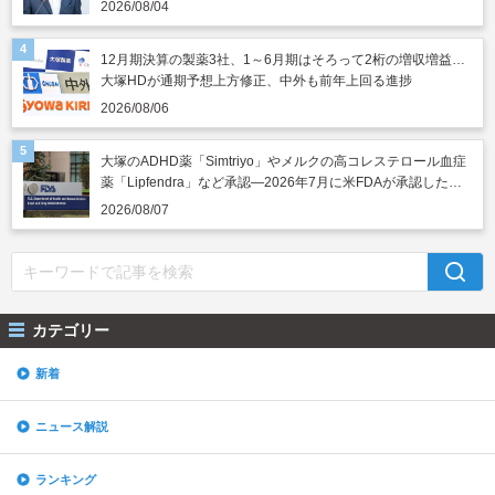
2026/08/04
12月期決算の製薬3社、1～6月期はそろって2桁の増収増益…
大塚HDが通期予想上方修正、中外も前年上回る進捗
2026/08/06
大塚のADHD薬「Simtriyo」やメルクの高コレステロール血症
薬「Lipfendra」など承認―2026年7月に米FDAが承認した新
薬
2026/08/07
カテゴリー
新着
ニュース解説
ランキング