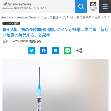
メルマガ
AnswersNews - 製薬業界で話題のニュースがよくわかる
登録
Answers
>
AnswersNews
>
ニュース解説
>
抗HIV薬、初の長時間作用型レジ
ニュース解説
抗HIV薬、初の長時間作用型レジメンが登場…専門家「新し
い治療の時代来る」と期待
更新日
2022/06/20
前田雄樹