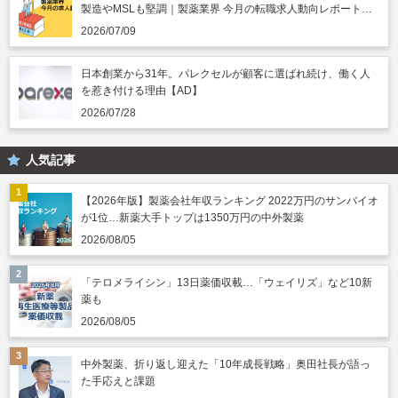
製造やMSLも堅調｜製薬業界 今月の転職求人動向レポート
（2026年7月）
2026/07/09
日本創業から31年。パレクセルが顧客に選ばれ続け、働く人
を惹き付ける理由【AD】
2026/07/28
人気記事
【2026年版】製薬会社年収ランキング 2022万円のサンバイオ
が1位…新薬大手トップは1350万円の中外製薬
2026/08/05
「テロメライシン」13日薬価収載…「ウェイリズ」など10新
薬も
2026/08/05
中外製薬、折り返し迎えた「10年成長戦略」奥田社長が語っ
た手応えと課題