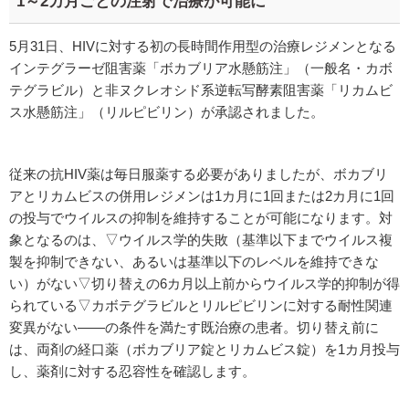
1～2カ月ごとの注射で治療が可能に
5月31日、HIVに対する初の長時間作用型の治療レジメンとなる
インテグラーゼ阻害薬「ボカブリア水懸筋注」（一般名・カボ
テグラビル）と非ヌクレオシド系逆転写酵素阻害薬「リカムビ
ス水懸筋注」（リルピビリン）が承認されました。
従来の抗HIV薬は毎日服薬する必要がありましたが、ボカブリ
アとリカムビスの併用レジメンは1カ月に1回または2カ月に1回
の投与でウイルスの抑制を維持することが可能になります。対
象となるのは、▽ウイルス学的失敗（基準以下までウイルス複
製を抑制できない、あるいは基準以下のレベルを維持できな
い）がない▽切り替えの6カ月以上前からウイルス学的抑制が得
られている▽カボテグラビルとリルピビリンに対する耐性関連
変異がない――の条件を満たす既治療の患者。切り替え前に
は、両剤の経口薬（ボカブリア錠とリカムビス錠）を1カ月投与
し、薬剤に対する忍容性を確認します。