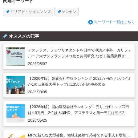
関連キーワード
ギリアド・サイエンシズ
ヤンセン
キーワード一覧はこちら
オススメの記事
アステラス、フェゾリネタントを日本で申請／中外、カリフォ
ルニア大サンフランシスコ校と共同研究 など｜製薬業界きょ
うのニュースまとめ読み（2026年8月7日）
2026/08/07
【2026年版】製薬会社年収ランキング 2022万円のサンバイオ
が1位…新薬大手トップは1350万円の中外製薬
2026/08/05
【2026年版】国内製薬会社ランキング―売り上げトップ武田
は4.5兆円…2位は大塚HD、アステラスと第一三共は初の2兆
円突破
2026/05/25
MRで新たな大型募集、領域未経験で応募できる求人も増加…