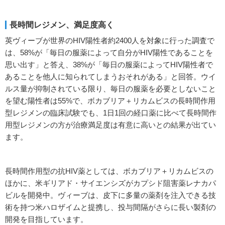
長時間レジメン、満足度高く
英ヴィーブが世界のHIV陽性者約2400人を対象に行った調査で
は、58%が「毎日の服薬によって自分がHIV陽性であることを
思い出す」と答え、38%が「毎日の服薬によってHIV陽性者で
あることを他人に知られてしまうおそれがある」と回答。ウイ
ルス量が抑制されている限り、毎日の服薬を必要としないこと
を望む陽性者は55%で、ボカブリア＋リカムビスの長時間作用
型レジメンの臨床試験でも、1日1回の経口薬に比べて長時間作
用型レジメンの方が治療満足度は有意に高いとの結果が出てい
ます。
長時間作用型の抗HIV薬としては、ボカブリア＋リカムビスの
ほかに、米ギリアド・サイエンシズがカプシド阻害薬レナカパ
ビルを開発中。ヴィーブは、皮下に多量の薬剤を注入できる技
術を持つ米ハロザイムと提携し、投与間隔がさらに長い製剤の
開発を目指しています。