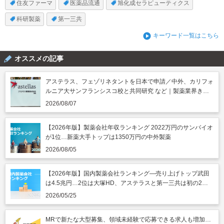
住友ファーマ
医薬品流通
旭化成セラピューティクス
科研製薬
第一三共
キーワード一覧はこちら
オススメの記事
アステラス、フェゾリネタントを日本で申請／中外、カリフォ
ルニア大サンフランシスコ校と共同研究 など｜製薬業界きょ
うのニュースまとめ読み（2026年8月7日）
2026/08/07
【2026年版】製薬会社年収ランキング 2022万円のサンバイオ
が1位…新薬大手トップは1350万円の中外製薬
2026/08/05
【2026年版】国内製薬会社ランキング―売り上げトップ武田
は4.5兆円…2位は大塚HD、アステラスと第一三共は初の2兆
円突破
2026/05/25
MRで新たな大型募集、領域未経験で応募できる求人も増加…