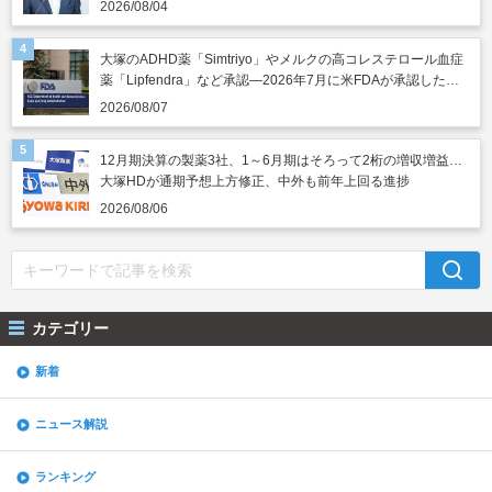
2026/08/04
大塚のADHD薬「Simtriyo」やメルクの高コレステロール血症
薬「Lipfendra」など承認―2026年7月に米FDAが承認した新
薬
2026/08/07
12月期決算の製薬3社、1～6月期はそろって2桁の増収増益…
大塚HDが通期予想上方修正、中外も前年上回る進捗
2026/08/06
カテゴリー
新着
ニュース解説
ランキング