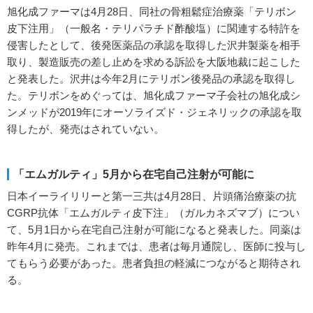
旭化成ファーマは4月28日、同社の骨粗鬆症治療薬「テリボン
皮下注用」（一般名・テリパラチド酢酸塩）に関連する特許を
侵害したとして、後発医薬品の承認を取得した沢井製薬を相手
取り、製造販売の差し止めを求める訴訟を大阪地裁に起こした
と発表した。沢井は今年2月にテリボン後発品の承認を取得し
た。テリボンをめぐっては、旭化成ファーマ子会社の旭化成シ
ンメッドが2019年にオーソライズド・ジェネリックの承認を取
得したが、発売はされていない。
「エムガルティ」5月から在宅自己注射が可能に
日本イーライリリーと第一三共は4月28日、片頭痛治療薬の抗
CGRP抗体「エムガルティ皮下注」（ガルカネズマブ）につい
て、5月1日から在宅自己注射が可能になると発表した。同薬は
昨年4月に発売。これまでは、患者は毎月通院し、医師に投与し
てもらう必要があった。患者負担の軽減につながると期待され
る。