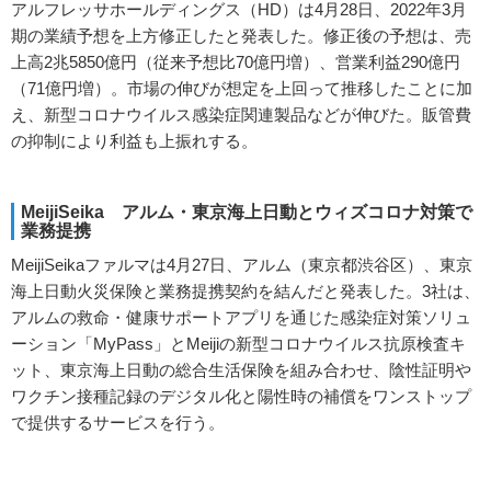
アルフレッサホールディングス（HD）は4月28日、2022年3月
期の業績予想を上方修正したと発表した。修正後の予想は、売
上高2兆5850億円（従来予想比70億円増）、営業利益290億円
（71億円増）。市場の伸びが想定を上回って推移したことに加
え、新型コロナウイルス感染症関連製品などが伸びた。販管費
の抑制により利益も上振れする。
MeijiSeika アルム・東京海上日動とウィズコロナ対策で
業務提携
MeijiSeikaファルマは4月27日、アルム（東京都渋谷区）、東京
海上日動火災保険と業務提携契約を結んだと発表した。3社は、
アルムの救命・健康サポートアプリを通じた感染症対策ソリュ
ーション「MyPass」とMeijiの新型コロナウイルス抗原検査キ
ット、東京海上日動の総合生活保険を組み合わせ、陰性証明や
ワクチン接種記録のデジタル化と陽性時の補償をワンストップ
で提供するサービスを行う。