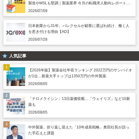
製造やMSLも堅調｜製薬業界 今月の転職求人動向レポート
（2026年7月）
2026/07/09
日本創業から31年。パレクセルが顧客に選ばれ続け、働く人
を惹き付ける理由【AD】
2026/07/28
人気記事
【2026年版】製薬会社年収ランキング 2022万円のサンバイオ
が1位…新薬大手トップは1350万円の中外製薬
2026/08/05
「テロメライシン」13日薬価収載…「ウェイリズ」など10新
薬も
2026/08/05
中外製薬、折り返し迎えた「10年成長戦略」奥田社長が語っ
た手応えと課題