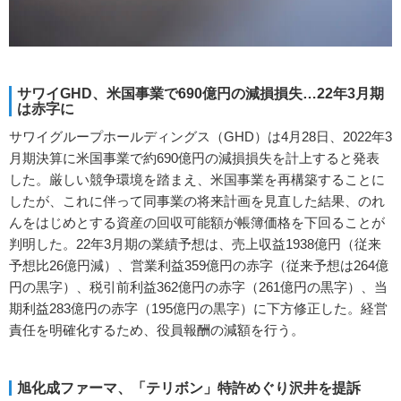
サワイGHD、米国事業で690億円の減損損失…22年3月期
は赤字に
サワイグループホールディングス（GHD）は4月28日、2022年3
月期決算に米国事業で約690億円の減損損失を計上すると発表
した。厳しい競争環境を踏まえ、米国事業を再構築することに
したが、これに伴って同事業の将来計画を見直した結果、のれ
んをはじめとする資産の回収可能額が帳簿価格を下回ることが
判明した。22年3月期の業績予想は、売上収益1938億円（従来
予想比26億円減）、営業利益359億円の赤字（従来予想は264億
円の黒字）、税引前利益362億円の赤字（261億円の黒字）、当
期利益283億円の赤字（195億円の黒字）に下方修正した。経営
責任を明確化するため、役員報酬の減額を行う。
旭化成ファーマ、「テリボン」特許めぐり沢井を提訴