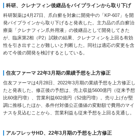
科研、クレナフィン後継品をパイプラインから取り下げ
科研製薬は4月27日、爪白癬を対象に開発中の「KP-607」を開
発パイプラインから取り下げると発表した。主力品の爪白癬治
療薬「クレナフィン爪外用液」の後継品として開発してきた
が、臨床第2相（P2）試験の結果、クレナフィンを上回る有効
性を引き出すことが難しいと判断した。同社は適応の変更を含
めて今後の開発を検討するとしている。
住友ファーマ 22年3月期の業績予想を上方修正
住友ファーマは4月28日、2022年3月期の業績予想を上方修正し
たと発表した。修正後の予想は、売上収益5600億円（従来予想
比60億円増）、営業利益602億円（52億円増）。売り上げが堅
調に推移したほか、条件付対価公正価値の変動額で費用のマイ
ナスを見込むことから、営業利益も従来予想を上回る見通し。
アルフレッサHD、22年3月期の予想を上方修正