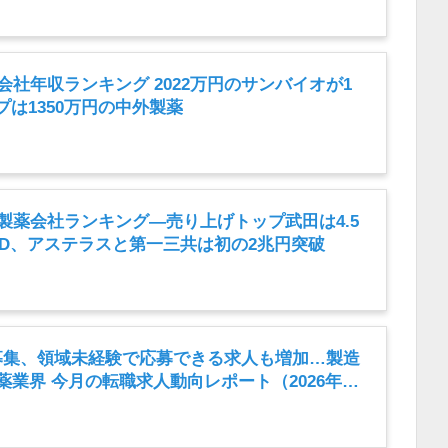
薬会社年収ランキング 2022万円のサンバイオが1
は1350万円の中外製薬
内製薬会社ランキング―売り上げトップ武田は4.5
HD、アステラスと第一三共は初の2兆円突破
募集、領域未経験で応募できる求人も増加…製造
薬業界 今月の転職求人動向レポート（2026年7