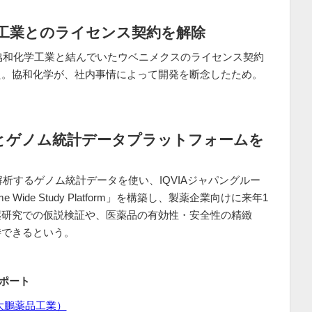
工業とのライセンス契約を解除
、協和化学工業と結んでいたウベニメクスのライセンス契約
た。協和化学が、社内事情によって開発を断念したため。
。
Aとゲノム統計データプラットフォームを
解析するゲノム統計データを使い、IQVIAジャパングルー
ide Study Platform」を構築し、製薬企業向けに来年1
薬研究での仮説検証や、医薬品の有効性・安全性の精緻
待できるという。
レポート
大鵬薬品工業）