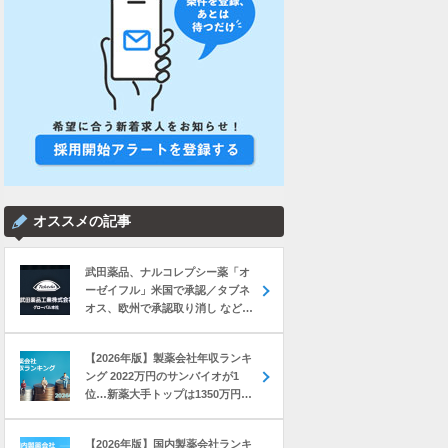
オススメの記事
武田薬品、ナルコレプシー薬「オ
ーゼイフル」米国で承認／タブネ
オス、欧州で承認取り消し など｜
製薬業界きょうのニュースまとめ
読み（2026年8月6日）
【2026年版】製薬会社年収ランキ
ング 2022万円のサンバイオが1
位…新薬大手トップは1350万円の
中外製薬
【2026年版】国内製薬会社ランキ