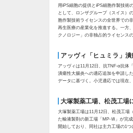
用iPS細胞の提供とiPS細胞作製技
として、ロンザグループ（スイス）の
胞作製技術ライセンスの全世界での
再生医療の産業化を推進する。一方、ロンザ
クノロジー」の非独占的ライセンス
アッヴィ「ヒュミラ」潰
アッヴィは11月12日、抗TNF-α
潰瘍性大腸炎への適応追加を申請した
データに基づく。小児適応では現在
大塚製薬工場、松茂工場
大塚製薬工場は11月12日、松茂工場（
た輸液製剤の新工場「MP-Ⅶ」が完
開始しており、同社は主力工場の1つ