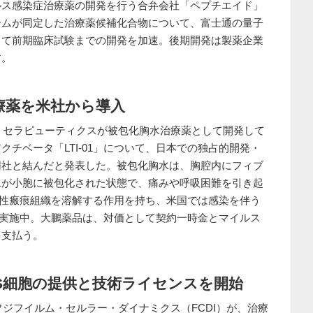
ルス感染症治療薬の開発を行う合弁会社「ペプチエイド」
ームが同定した治療薬候補化合物について、富士通の量子
して前期臨床試験までの開発を加速。後期開発は製薬企業
す。
療薬を米社から導入
グ・セラピューティクスが被包化胸水治療薬として開発して
チベータ「LTI-01」について、日本での独占的開発・
同社と結んだと発表した。被包化胸水は、胸腔内にフィブ
水が小胞に被包化された状態で、痛みや呼吸困難を引き起
線維性瘢痕組織を溶解する作用を持ち、米国では感染を伴う
を実施中。大鵬薬品は、対価として契約一時金とマイルス
を支払う。
PS細胞の提供と技術ライセンスを開始
フジフイルム・セルラー・ダイナミクス（FCDI）が、治療