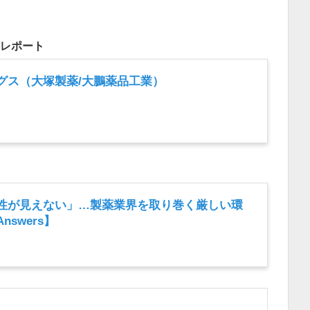
をレポート
グス（大塚製薬/大鵬薬品工業）
性が見えない」…製薬業界を取り巻く厳しい環
swers】