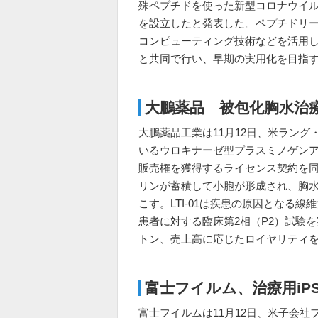
殊ペプチドを使った新型コロナウイ
を設立したと発表した。ペプチドリ
コンピューティング技術などを活用
と共同で行い、早期の実用化を目指
大鵬薬品 被包化胸水治
大鵬薬品工業は11月12日、米ラン
いるウロキナーゼ型プラスミノゲンアク
販売権を獲得するライセンス契約を
リンが蓄積して小胞が形成され、胸
こす。LTI-01は疾患の原因となる
患者に対する臨床第2相（P2）試験
トン、売上高に応じたロイヤリティ
富士フイルム、治療用i
富士フイルムは11月12日、米子会社