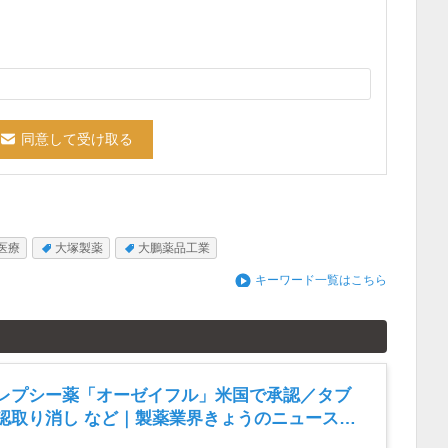
医療
大塚製薬
大鵬薬品工業
キーワード一覧はこちら
レプシー薬「オーゼイフル」米国で承認／タブ
認取り消し など｜製薬業界きょうのニュースま
8月6日）