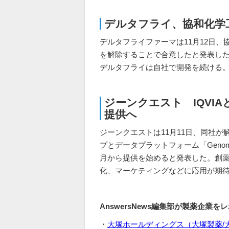
デルタフライ、協和化学
デルタフライファーマは11月12日
を解除することで合意したと発表し
デルタフライは自社で開発を続ける
ジーンクエスト IQVI
提供へ
ジーンクエストは11月11日、同社が
プとデータプラットフォーム「Genome W
月から提供を始めると発表した。創
化、マーケティングなどに応用が期
AnswersNews編集部が製薬企業を
・
大塚ホールディングス（大塚製薬/