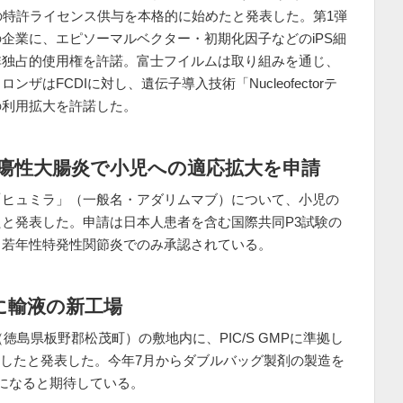
術の特許ライセンス供与を本格的に始めたと発表した。第1弾
企業に、エピソーマルベクター・初期化因子などのiPS細
非独占的使用権を許諾。富士フイルムは取り組みを通じ、
はFCDIに対し、遺伝子導入技術「Nucleofectorテ
の利用拡大を許諾した。
瘍性大腸炎で小児への適応拡大を申請
抗体「ヒュミラ」（一般名・アダリムマブ）について、小児の
と発表した。申請は日本人患者を含む国際共同P3試験の
、若年性特発性関節炎でのみ承認されている。
に輸液の新工場
徳島県板野郡松茂町）の敷地内に、PIC/S GMPに準拠し
成したと発表した。今年7月からダブルバッグ製剤の製造を
になると期待している。