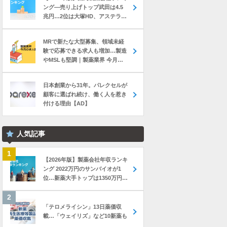
ング―売り上げトップ武田は4.5
兆円…2位は大塚HD、アステラス
と第一三共は初の2兆円突破
MRで新たな大型募集、領域未経
験で応募できる求人も増加…製造
やMSLも堅調｜製薬業界 今月の
転職求人動向レポート（2026年7
月）
日本創業から31年。パレクセルが
顧客に選ばれ続け、働く人を惹き
付ける理由【AD】
人気記事
【2026年版】製薬会社年収ランキ
ング 2022万円のサンバイオが1
位…新薬大手トップは1350万円の
中外製薬
「テロメライシン」13日薬価収
載…「ウェイリズ」など10新薬も