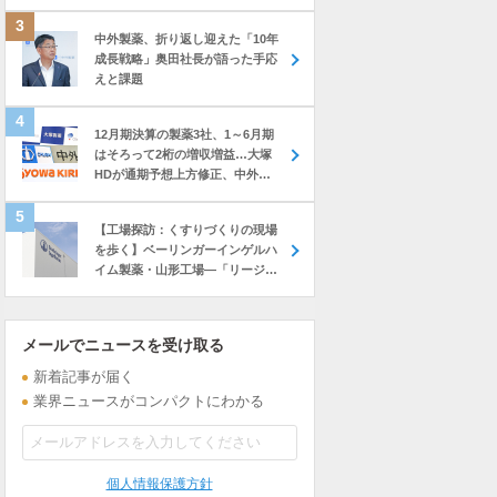
中外製薬、折り返し迎えた「10年
成長戦略」奥田社長が語った手応
えと課題
12月期決算の製薬3社、1～6月期
はそろって2桁の増収増益…大塚
HDが通期予想上方修正、中外も
前年上回る進捗
【工場探訪：くすりづくりの現場
を歩く】ベーリンガーインゲルハ
イム製薬・山形工場―「リージョ
ナル・ハブ」へと進化、アジア・
オセアニアに製品供給…新棟建設
も進む
メールでニュースを受け取る
新着記事が届く
業界ニュースがコンパクトにわかる
個人情報保護方針