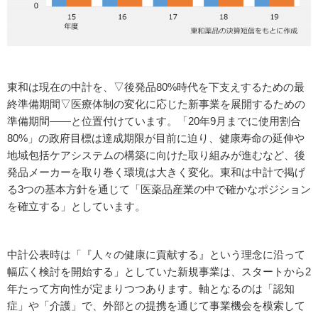
東和は現在の中計を、▽後発品80%時代を下支えするための最
終準備期間▽医療体制の変化に応じた新事業を展開するための
準備期間――と位置付けています。「20年9月までに使用割合
80%」の政府目標は達成期限が目前に迫り、健康寿命の延伸や
地域包括ケアシステムの構築に向けた取り組みが進むなど、後
発品メーカーを取り巻く環境は大きく変化。東和は中計で掲げ
る3つの基本方針を通じて「医薬品産業の中で確かなポジション
を確立する」としています。
中計公表時は「『人々の健康に貢献する』という理念に沿って
幅広く検討を開始する」としていた新規事業は、スタートから2
年たって方向性が定まりつつあります。軸となるのは「認知
症」や「介護」で、外部との提携を通じて事業機会を模索して