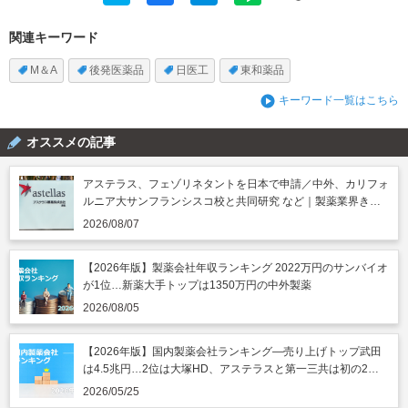
関連キーワード
M＆A
後発医薬品
日医工
東和薬品
キーワード一覧はこちら
オススメの記事
アステラス、フェゾリネタントを日本で申請／中外、カリフォ
ルニア大サンフランシスコ校と共同研究 など｜製薬業界きょ
うのニュースまとめ読み（2026年8月7日）
2026/08/07
【2026年版】製薬会社年収ランキング 2022万円のサンバイオ
が1位…新薬大手トップは1350万円の中外製薬
2026/08/05
【2026年版】国内製薬会社ランキング―売り上げトップ武田
は4.5兆円…2位は大塚HD、アステラスと第一三共は初の2兆
円突破
2026/05/25