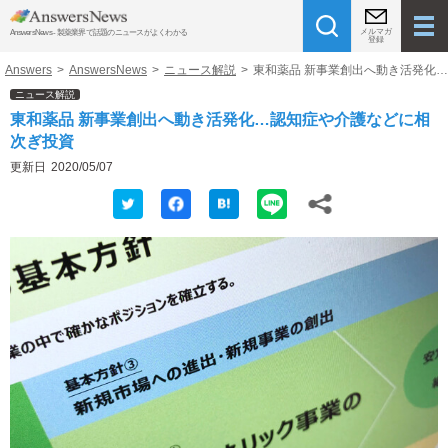
メルマガ
AnswersNews - 製薬業界で話題のニュースがよくわかる
登録
Answers
>
AnswersNews
>
ニュース解説
>
東和薬品 新事業創出へ動き活発化
ニュース解説
東和薬品 新事業創出へ動き活発化…認知症や介護などに相
次ぎ投資
更新日
2020/05/07