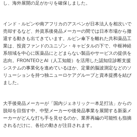
し、海外展開の足がかりを確保しました。
インド・ルピンや南アフリカのアスペンが日本法人を相次いで
売却するなど、外資系後発品メーカーの間では日本市場から撤
退する動きも出てきています。ルピン傘下を離れた共和薬品工
業は、投資ファンドのユニゾン・キャピタルの下で、中枢神経
系領域を中心に医薬品にとどまらない製品やサービスの提供を
志向。FRONTEOとAI（人工知能）を活用した認知症診断支援
システムの事業化を進めているほか、定量的脳波測定などのソ
リューションを持つ独ニューロケアグループと資本提携を結び
ました。
大手後発品メーカーが「国内ジェネリック一本足打法」からの
脱却を目指す中、中堅メーカーや後発品事業を展開する新薬メ
ーカーがどんな打ち手を見せるのか。業界再編の可能性も指摘
されるだけに、各社の動きが注目されます。