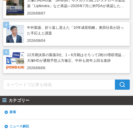
大塚のADHD薬「Simtriyo」やメルクの高コレステロール血症
薬「Lipfendra」など承認―2026年7月に米FDAが承認した新
薬
2026/08/07
中外製薬、折り返し迎えた「10年成長戦略」奥田社長が語っ
た手応えと課題
2026/08/04
12月期決算の製薬3社、1～6月期はそろって2桁の増収増益…
大塚HDが通期予想上方修正、中外も前年上回る進捗
2026/08/06
カテゴリー
新着
ニュース解説