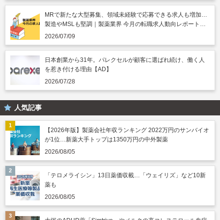
MRで新たな大型募集、領域未経験で応募できる求人も増加…
製造やMSLも堅調｜製薬業界 今月の転職求人動向レポート
（2026年7月）
2026/07/09
日本創業から31年。パレクセルが顧客に選ばれ続け、働く人
を惹き付ける理由【AD】
2026/07/28
人気記事
【2026年版】製薬会社年収ランキング 2022万円のサンバイオ
が1位…新薬大手トップは1350万円の中外製薬
2026/08/05
「テロメライシン」13日薬価収載…「ウェイリズ」など10新
薬も
2026/08/05