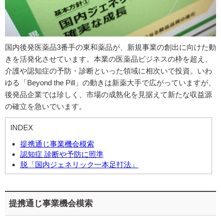
国内後発医薬品3番手の東和薬品が、新規事業の創出に向けた動
きを活発化させています。本業の医薬品ビジネスの枠を超え、
介護や認知症の予防・診断といった領域に相次いで投資。いわ
ゆる「Beyond the Pill」の動きは新薬大手で広がっていますが、
後発品企業では珍しく、市場の成熟化を見据えて新たな収益源
の確立を急いでいます。
INDEX
提携通じ事業機会模索
認知症 診断や予防に照準
脱「国内ジェネリック一本足打法」
提携通じ事業機会模索