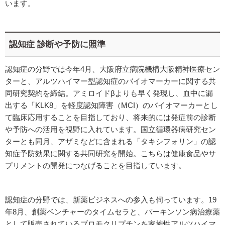
います。
認知症 診断や予防に照準
認知症の分野では今年4月、大阪府立病院機構大阪精神医療セン
ターと、アルツハイマー型認知症のバイオマーカーに関する共
同研究契約を締結。アミロイドβよりも早く発現し、血中に漏
出する「KLK8」を軽度認知障害（MCI）のバイオマーカーとし
て臨床応用することを目指しており、将来的には発症前の診断
や予防への活用を視野に入れています。国立循環器病研究セン
ターとも同月、アザミなどに含まれる「タキシフォリン」の認
知症予防効果に関する共同研究を開始。こちらは健康食品やサ
プリメントの開発につなげることを目指しています。
認知症の分野では、新薬ビジネスへの参入も伺っています。19
年8月、創薬ベンチャーのタイムセラと、パーキンソン病治療薬
として販売されているブロモクリプチンを家族性アルツハイマ