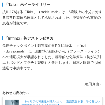
「Taltz」米イーライリリー
抗IL-17A抗体「Taltz」（ixekizumab）は、6歳以上の小児に対す
る尋常性乾癬治療薬として承認されました。中等度から重度の
患者が対象です。
「Imfinzi」英アストラゼネカ
免疫チェックポイント阻害薬の抗PD-L1抗体「Imfinzi」
（durvalumab）は、進展型小細胞肺がん（ファーストライン）
への適応拡大が承認されました。標準的な化学療法（抗がん剤
エトポシドとプラチナ製剤）と併用します。日本と欧州でも同
適応で申請中です。
（亀田真由）
あわせて読みたい
「キャリアの将来性が見えない」…製薬業界を取り巻く厳しい