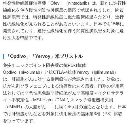
特発性肺線維症治療薬「Ofev」（nintedanib）は、新たに進行性
線維化を伴う慢性間質性肺疾患の適応で承認されました。間質
性肺疾患では、特発性肺線維症に似た臨床経過をたどり、進行
性の線維化が見られることがあるといいます。日本でも15年に
発売されており、進行性線維化を伴う間質性肺疾患を対象に適
応拡大を申請中です。
「Opdivo」「Yervoy」米ブリストル
免疫チェックポイント阻害薬の抗PD-1抗体
Opdivo（nivolumab）と抗CTLA-4抗体Yervoy（ipilimumab）
は、肝細胞がんに対する併用療法が承認されました。対象は、
抗がん剤ソラフェニブによる治療歴のある患者。両剤の併用療
法としては▽悪性黒色腫▽腎細胞がん▽高頻度マイクロサテラ
イト不安定性（MSI-High）/DNAミスマッチ修復機構欠損
（dMMR）の大腸がん――に続く4つ目の適応となります。日本
では肝細胞がんなどを対象に併用療法の臨床第3相（P3）試験
を行っています。