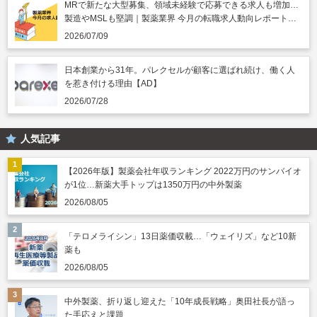
MRで新たな大型募集、領域未経験で応募できる求人も増加…
製造やMSLも堅調｜製薬業界 今月の転職求人動向レポート
（2026年7月）
2026/07/09
日本創業から31年。パレクセルが顧客に選ばれ続け、働く人
を惹き付ける理由【AD】
2026/07/28
人気記事
【2026年版】製薬会社年収ランキング 2022万円のサンバイオ
が1位…新薬大手トップは1350万円の中外製薬
2026/08/05
「テロメライシン」13日薬価収載…「ウェイリズ」など10新
薬も
2026/08/05
中外製薬、折り返し迎えた「10年成長戦略」奥田社長が語っ
た手応えと課題