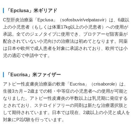
「Epclusa」米ギリアド
C型肝炎治療薬「Epclusa」（sofosbuvir/velpatasvir）は、6歳以
上の小児患者（もしくは体重17kg以上の小児患者）への使用が
承認。全てのジェノタイプに使用でき、プロテアーゼ阻害薬が
配合されていない小児向けの治療法は初めてとなります。同薬
は日本や欧州で成人患者を対象に承認されており、欧州では小
児の適応で申請中です。
「Eucrisa」米ファイザー
アトピー性皮膚炎治療薬の軟膏「Eucrisa」（crisaborole）は、
生後3カ月～2歳までの軽・中等症の小児患者への使用が可能と
なりました。アトピー性皮膚炎の半数以上は乳児期に発症する
とされており、ステロイドフリーの同剤は新たな治療選択肢と
して期待されています。日本では現在、2歳以上の小児と成人を
対象にP2試験を行っています。