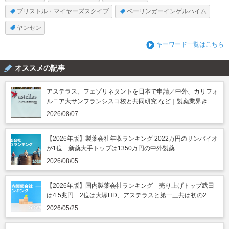
ブリストル・マイヤーズスクイブ
ベーリンガーインゲルハイム
ヤンセン
キーワード一覧はこちら
オススメの記事
アステラス、フェゾリネタントを日本で申請／中外、カリフォ
ルニア大サンフランシスコ校と共同研究 など｜製薬業界きょ
うのニュースまとめ読み（2026年8月7日）
2026/08/07
【2026年版】製薬会社年収ランキング 2022万円のサンバイオ
が1位…新薬大手トップは1350万円の中外製薬
2026/08/05
【2026年版】国内製薬会社ランキング―売り上げトップ武田
は4.5兆円…2位は大塚HD、アステラスと第一三共は初の2兆
円突破
2026/05/25