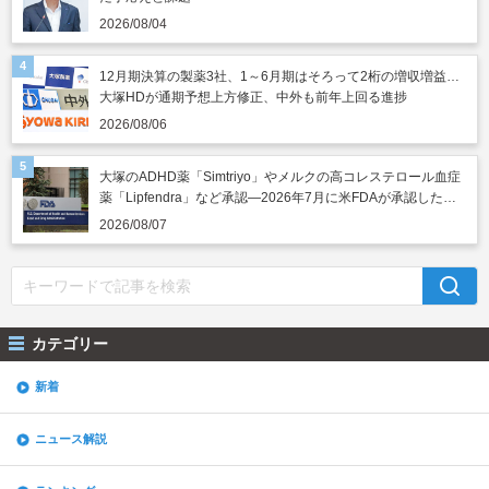
2026/08/04
12月期決算の製薬3社、1～6月期はそろって2桁の増収増益…
大塚HDが通期予想上方修正、中外も前年上回る進捗
2026/08/06
大塚のADHD薬「Simtriyo」やメルクの高コレステロール血症
薬「Lipfendra」など承認―2026年7月に米FDAが承認した新
薬
2026/08/07
カテゴリー
新着
ニュース解説