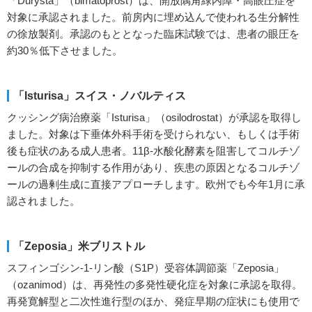
「Durysta」（bimatoprost）は、開放隅角緑内障・高眼圧症を
対象に承認されました。前房内に埋め込んで使われる生分解性
の徐放製剤。承認のもととなった臨床試験では、患者の眼圧を
約30％低下させました。
「Isturisa」スイス・ノバルティス
クッシング病治療薬「Isturisa」（osilodrostat）が承認を取得し
ました。対象は下垂体外科手術を受けられない、もしくは手術
後も症状のある成人患者。11β-水酸化酵素を阻害してコルチゾ
ールの合成を抑制する作用があり、疾患の原因となるコルチゾ
ールの過剰生成に直接アプローチします。欧州でも今年1月に承
認されました。
「Zeposia」米ブリストル
スフィンゴシン-1-リン酸（S1P）受容体調節薬「Zeposia」
（ozanimod）は、再発性の多発性硬化症を対象に承認を取得。
再発寛解型と二次性進行型のほか、発症早期の症状にも使用で