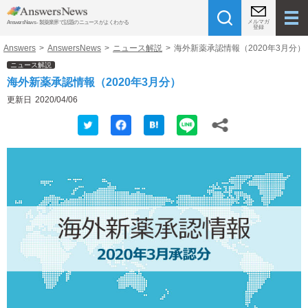
メルマガ
AnswersNews - 製薬業界で話題のニュースがよくわかる
登録
Answers
>
AnswersNews
>
ニュース解説
>
海外新薬承認情報（2020年3月分）
ニュース解説
海外新薬承認情報（2020年3月分）
更新日
2020/04/06