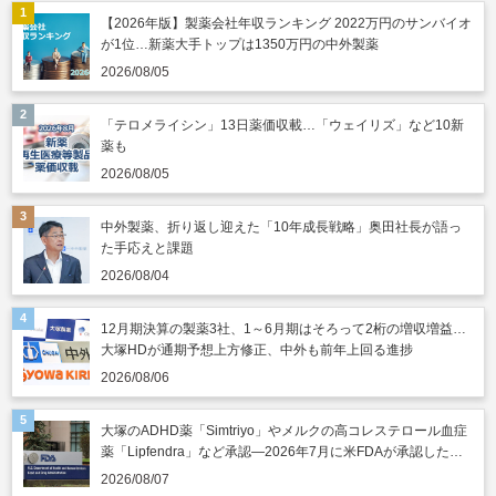
【2026年版】製薬会社年収ランキング 2022万円のサンバイオ
が1位…新薬大手トップは1350万円の中外製薬
2026/08/05
「テロメライシン」13日薬価収載…「ウェイリズ」など10新
薬も
2026/08/05
中外製薬、折り返し迎えた「10年成長戦略」奥田社長が語っ
た手応えと課題
2026/08/04
12月期決算の製薬3社、1～6月期はそろって2桁の増収増益…
大塚HDが通期予想上方修正、中外も前年上回る進捗
2026/08/06
大塚のADHD薬「Simtriyo」やメルクの高コレステロール血症
薬「Lipfendra」など承認―2026年7月に米FDAが承認した新
薬
2026/08/07