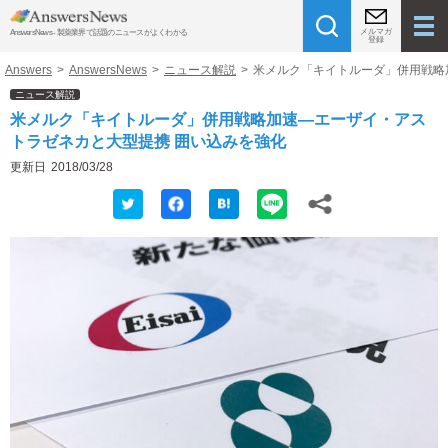
メルマガ
AnswersNews - 製薬業界で話題のニュースがよくわかる
登録
Answers
>
AnswersNews
>
ニュース解説
>
米メルク「キイトルーダ」併用戦略
ニュース解説
米メルク「キイトルーダ」併用戦略加速―エーザイ・アス
トラゼネカと大型提携 囲い込みを強化
更新日
2018/03/28