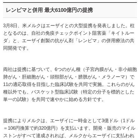
レンビマと併用 最大6100億円の提携
3月8日、米メルクはエーザイとの大型提携を発表しました。柱
となるのは、自社の免疫チェックポイント阻害薬「キイトルー
ダ」と、エーザイ創製の抗がん剤「レンビマ」の併用療法の共
同開発です。
両社は提携に基づいて、6つのがん種（子宮内膜がん・非小細胞
肺がん・肝細胞がん・頭頸部がん・膀胱がん・メラノーマ）で
11の適応取得を目指した臨床試験を共同で実施。これらのがん
種以外でも、バスケット型臨床試験（特定の分子を標的とした
単一の試験）を共同で速やかに始める方針です。
提携によりメルクは、エーザイに一時金として3億ドル（1ドル
＝106円換算で約320億円）を支払います。開発・販売のマイル
ストンがすべて達成されれば、メルクからエーザイに支払われ