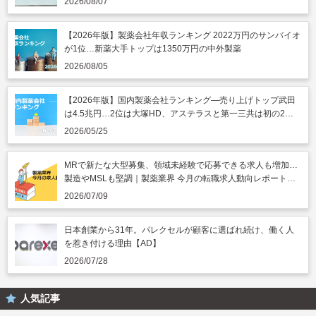
2026/08/07
【2026年版】製薬会社年収ランキング 2022万円のサンバイオ
が1位…新薬大手トップは1350万円の中外製薬
2026/08/05
【2026年版】国内製薬会社ランキング―売り上げトップ武田
は4.5兆円…2位は大塚HD、アステラスと第一三共は初の2兆
円突破
2026/05/25
MRで新たな大型募集、領域未経験で応募できる求人も増加…
製造やMSLも堅調｜製薬業界 今月の転職求人動向レポート
（2026年7月）
2026/07/09
日本創業から31年。パレクセルが顧客に選ばれ続け、働く人
を惹き付ける理由【AD】
2026/07/28
人気記事