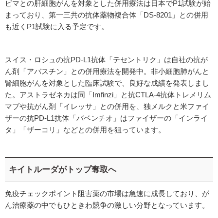
ビマとの肝細胞がんを対象とした併用療法は日本でP1試験が始
まっており、第一三共の抗体薬物複合体「DS-8201」との併用
も近くP1試験に入る予定です。
スイス・ロシュの抗PD-L1抗体「テセントリク」は自社の抗が
ん剤「アバスチン」との併用療法を開発中。非小細胞肺がんと
腎細胞がんを対象とした臨床試験で、良好な成績を発表しまし
た。アストラゼネカは同「Imfinzi」と抗CTLA-4抗体トレメリム
マブや抗がん剤「イレッサ」との併用を、独メルクと米ファイ
ザーの抗PD-L1抗体「バベンチオ」はファイザーの「インライ
タ」「ザーコリ」などとの併用を狙っています。
キイトルーダがトップ奪取へ
免疫チェックポイント阻害薬の市場は急速に成長しており、が
ん治療薬の中でもひときわ競争の激しい分野となっています。