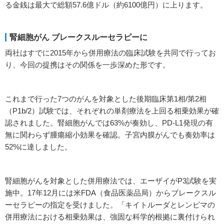
る金銭は最大で総額57.6億ドル（約6100億円）に上ります。
腎細胞がん ブレークスルーセラピーに
両社はすでに2015年から併用療法の臨床試験を共同で行ってお
り、今回の提携はその関係を一歩深めた形です。
これまで行った7つのがんを対象とした後期臨床第1相/第2相
（P1b/2）試験では、それぞれの単剤療法を上回る相乗効果が確
認されました。腎細胞がんでは63%が奏効し、PD-L1発現の有
無に関わらず腫瘍縮小効果を確認。子宮内膜がんでも奏効率は
52%に達しました。
腎細胞がんを対象とした併用療法では、エーザイがP3試験を実
施中。17年12月には米FDA（食品医薬品局）からブレークスル
ーセラピーの指定を受けました。「キイトルーダとレンビマの
併用療法における相乗効果は、強固な科学的根拠に裏付けられ