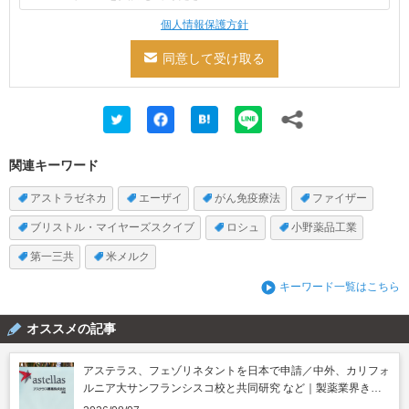
個人情報保護方針
関連キーワード
アストラゼネカ
エーザイ
がん免疫療法
ファイザー
ブリストル・マイヤーズスクイブ
ロシュ
小野薬品工業
第一三共
米メルク
キーワード一覧はこちら
オススメの記事
アステラス、フェゾリネタントを日本で申請／中外、カリフォ
ルニア大サンフランシスコ校と共同研究 など｜製薬業界きょ
うのニュースまとめ読み（2026年8月7日）