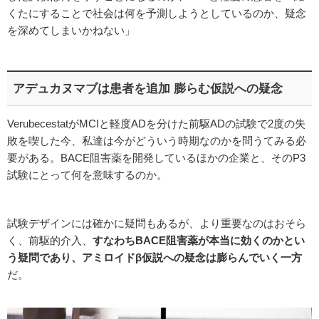
くたにすることで社会は何を予測しようとしているのか、疑念
を深めてしまいかねない」
アデュカヌマブは患者を追加 膨らむ仮説への疑念
VerubecestatがMCIと軽度ADを分けた前駆ADの試験で2度の失
敗を喫した今、私達は今がどういう時期なのかを問うてみる必
要がある。BACE阻害薬を開発しているほかの企業と、そのP3
試験にとって何を意味するのか。
試験デザインには確かに疑問もあるが、より重要なのはおそら
く、前駆的介入、
すなわち
BACE
阻害薬が本当に効くのかとい
う疑問であり、アミロイドβ仮説への疑念は膨らんでいく一方
だ。