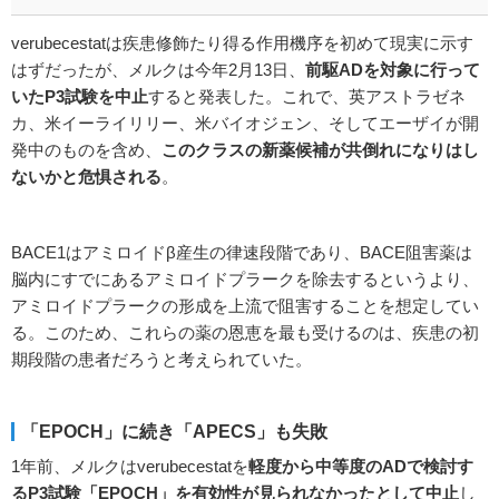
verubecestatは疾患修飾たり得る作用機序を初めて現実に示す
はずだったが、メルクは今年2月13日、
前駆
AD
を対象に行って
いたP3
試験を中止
すると発表した。これで、英アストラゼネ
カ、米イーライリリー、米バイオジェン、そしてエーザイが開
発中のものを含め、
このクラスの新薬候補が共倒れになりはし
ないかと危惧される
。
BACE1はアミロイドβ産生の律速段階であり、BACE阻害薬は
脳内にすでにあるアミロイドプラークを除去するというより、
アミロイドプラークの形成を上流で阻害することを想定してい
る。このため、これらの薬の恩恵を最も受けるのは、疾患の初
期段階の患者だろうと考えられていた。
「EPOCH」に続き「APECS」も失敗
1年前、メルクはverubecestatを
軽度から中等度の
AD
で検討す
るP3
試験「EPOCH
」を有効性が見られなかったとして中止
し