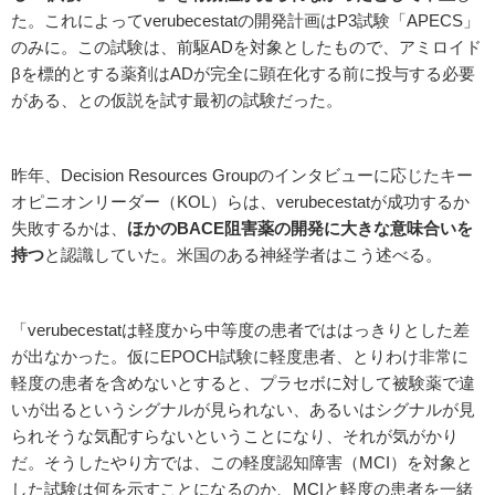
た。これによってverubecestatの開発計画はP3試験「APECS」
のみに。この試験は、前駆ADを対象としたもので、アミロイド
βを標的とする薬剤はADが完全に顕在化する前に投与する必要
がある、との仮説を試す最初の試験だった。
昨年、Decision Resources Groupのインタビューに応じたキー
オピニオンリーダー（KOL）らは、verubecestatが成功するか
失敗するかは、
ほかの
BACE
阻害薬の開発に大きな意味合いを
持つ
と認識していた。米国のある神経学者はこう述べる。
「verubecestatは軽度から中等度の患者でははっきりとした差
が出なかった。仮にEPOCH試験に軽度患者、とりわけ非常に
軽度の患者を含めないとすると、プラセボに対して被験薬で違
いが出るというシグナルが見られない、あるいはシグナルが見
られそうな気配すらないということになり、それが気がかり
だ。そうしたやり方では、この軽度認知障害（MCI）を対象と
した試験は何を示すことになるのか、MCIと軽度の患者を一緒