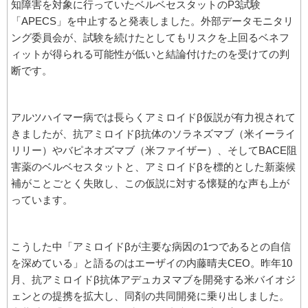
知障害を対象に行っていたベルベセスタットのP3試験
「APECS」を中止すると発表しました。外部データモニタリ
ング委員会が、試験を続けたとしてもリスクを上回るベネフ
ィットが得られる可能性が低いと結論付けたのを受けての判
断です。
アルツハイマー病では長らくアミロイドβ仮説が有力視されて
きましたが、抗アミロイドβ抗体のソラネズマブ（米イーライ
リリー）やバピネオズマブ（米ファイザー）、そしてBACE阻
害薬のベルベセスタットと、アミロイドβを標的とした新薬候
補がことごとく失敗し、この仮説に対する懐疑的な声も上が
っています。
こうした中「アミロイドβが主要な病因の1つであるとの自信
を深めている」と語るのはエーザイの内藤晴夫CEO。昨年10
月、抗アミロイドβ抗体アデュカヌマブを開発する米バイオジ
ェンとの提携を拡大し、同剤の共同開発に乗り出しました。