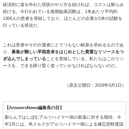
経済的に道を外れた現状のやり方を続ければ、コストは膨らみ
続ける。今行われている後期臨床試験は、1本あたり平均約
1300人の患者を登録しており、ほとんどの企業が2本の試験を
行っている状況だ。
これは患者やその介護者にとてつもない献身を求めるものであ
り、
募集が難しい早期患者をはじめとした貴重なリソースをつ
ぎ込んでしまっている
ことを意味している。私たちはこのリソ
ースを、できる限り賢く使っていかなければならないのだ。
（原文公開日：2018年3月1日）
【AnswersNews編集長の目】
膨らんではしぼむアルツハイマー病の新薬に対する期待。今
年2月には、米メルクがアルツハイマー病による健忘型軽度認