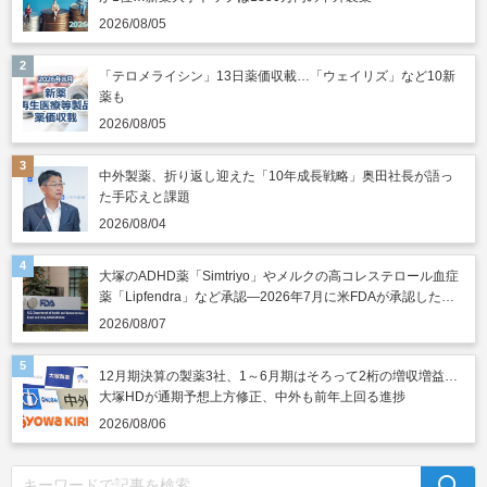
2026/08/05
「テロメライシン」13日薬価収載…「ウェイリズ」など10新
薬も
2026/08/05
中外製薬、折り返し迎えた「10年成長戦略」奥田社長が語っ
た手応えと課題
2026/08/04
大塚のADHD薬「Simtriyo」やメルクの高コレステロール血症
薬「Lipfendra」など承認―2026年7月に米FDAが承認した新
薬
2026/08/07
12月期決算の製薬3社、1～6月期はそろって2桁の増収増益…
大塚HDが通期予想上方修正、中外も前年上回る進捗
2026/08/06