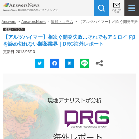
メルマガ
AnswersNews - 製薬業界で話題のニュースがよくわかる
登録
Answers
>
AnswersNews
>
連載・コラム
>
【アルツハイマー】相次ぐ開発失敗
連載・コラム
【アルツハイマー】相次ぐ開発失敗…それでもアミロイドβ
を諦め切れない製薬業界｜DRG海外レポート
更新日
2018/03/13