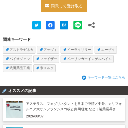
関連キーワード
アストラゼネカ
アッヴィ
イーライリリー
エーザイ
バイオジェン
ファイザー
ベーリンガーインゲルハイム
武田薬品工業
米メルク
キーワード一覧はこちら
オススメの記事
アステラス、フェゾリネタントを日本で申請／中外、カリフォ
ルニア大サンフランシスコ校と共同研究 など｜製薬業界きょ
うのニュースまとめ読み（2026年8月7日）
2026/08/07