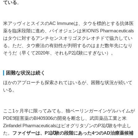
ている
。
米アッヴィとスイスのAC Immuneは、タウを標的とする抗体医
薬を臨床段階に進め、バイオジェンは米IONIS Pharmaceuticals
はタウに対するアンチセンスオリゴヌクレオチドで協力してい
る。ただ、タウ療法の有効性が判明するのはまだ数年先になり
そうだ（早くて2020年、それもP2試験にすぎない）。
困難な状況は続く
ほかのアプローチも探索されてはいるが、困難な状況が続いて
いる。
ここ1ヶ月半に限ってみても、独ベーリンガーインゲルハイムが
PDE9阻害薬のBI409306の開発を断念し、武田薬品工業と米
Zinfandel PharmaceuticalsはピオグリタゾンのP3試験を中止し
た。
ファイザーは、P1試験の段階にあった4つのAD治療薬候補