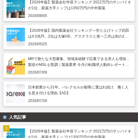
【2026年版】製薬会社年収ランキング 2022万円のサンバイオ
が1位…新薬大手トップは1350万円の中外製薬
2026/08/05
【2026年版】国内製薬会社ランキング―売り上げトップ武田
は4.5兆円…2位は大塚HD、アステラスと第一三共は初の2兆
円突破
2026/05/25
MRで新たな大型募集、領域未経験で応募できる求人も増加…
製造やMSLも堅調｜製薬業界 今月の転職求人動向レポート
（2026年7月）
2026/07/09
日本創業から31年。パレクセルが顧客に選ばれ続け、働く人
を惹き付ける理由【AD】
2026/07/28
人気記事
【2026年版】製薬会社年収ランキング 2022万円のサンバイオ
が1位…新薬大手トップは1350万円の中外製薬