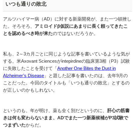
いつも通りの敗北
アルツハイマー病（AD）に対する新薬開発が、また一つ頓挫し
た。そろそろ、
アミロイドβ仮説にあまりに長く頼ってきたこ
とを認めるべき時が来た
のではないだろうか。
私も、2～3カ月ごとに同じような記事を書いているような気が
する。米Axovant Sciencesがintepirdineの臨床第3相（P3）試験
に失敗したことを受けて「
Another One Bites the Dust in
Alzheimer’s Disease
」と題した記事を書いたのは、去年9月の
ことだった。今回のタイトルも「いつも通りの敗北」とするの
が正しいのかもしれない。
というのも、年が明け、薬も全く別だというのに、
肝心の筋書
きは何も変わらないまま、
AD
でまた一つ新薬候補がP3
試験で
つまずいた
からだ。