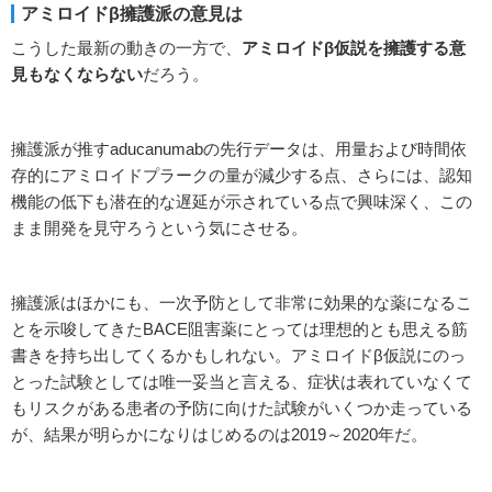
アミロイドβ擁護派の意見は
こうした最新の動きの一方で、
アミロイドβ仮説を擁護する意
見もなくならない
だろう。
擁護派が推すaducanumabの先行データは、用量および時間依
存的にアミロイドプラークの量が減少する点、さらには、認知
機能の低下も潜在的な遅延が示されている点で興味深く、この
まま開発を見守ろうという気にさせる。
擁護派はほかにも、一次予防として非常に効果的な薬になるこ
とを示唆してきたBACE阻害薬にとっては理想的とも思える筋
書きを持ち出してくるかもしれない。アミロイドβ仮説にのっ
とった試験としては唯一妥当と言える、症状は表れていなくて
もリスクがある患者の予防に向けた試験がいくつか走っている
が、結果が明らかになりはじめるのは2019～2020年だ。