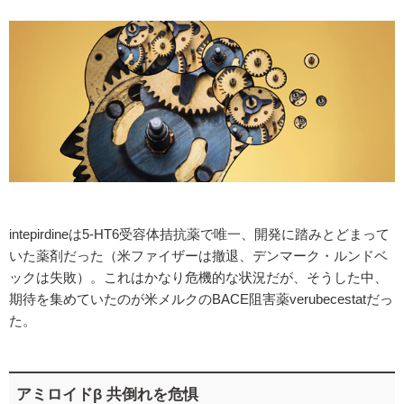
intepirdineは5-HT6受容体拮抗薬で唯一、開発に踏みとどまって
いた薬剤だった（米ファイザーは撤退、デンマーク・ルンドベ
ックは失敗）。これはかなり危機的な状況だが、そうした中、
期待を集めていたのが米メルクのBACE阻害薬verubecestatだっ
た。
アミロイドβ 共倒れを危惧