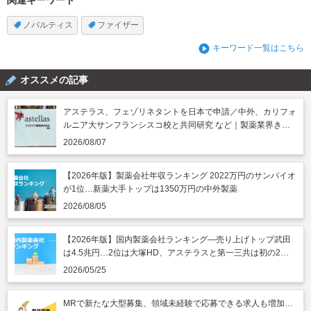
ノバルティス
ファイザー
キーワード一覧はこちら
オススメの記事
アステラス、フェゾリネタントを日本で申請／中外、カリフォ
ルニア大サンフランシスコ校と共同研究 など｜製薬業界きょ
うのニュースまとめ読み（2026年8月7日）
2026/08/07
【2026年版】製薬会社年収ランキング 2022万円のサンバイオ
が1位…新薬大手トップは1350万円の中外製薬
2026/08/05
【2026年版】国内製薬会社ランキング―売り上げトップ武田
は4.5兆円…2位は大塚HD、アステラスと第一三共は初の2兆
円突破
2026/05/25
MRで新たな大型募集、領域未経験で応募できる求人も増加…