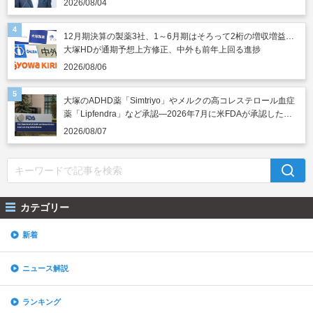
2026/08/04
12月期決算の製薬3社、1～6月期はそろって2桁の増収増益…
大塚HDが通期予想上方修正、中外も前年上回る進捗
2026/08/06
大塚のADHD薬「Simtriyo」やメルクの高コレステロール血症
薬「Lipfendra」など承認―2026年7月に米FDAが承認した新
薬
2026/08/07
カテゴリー
新着
ニュース解説
ランキング