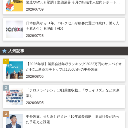
製造やMSLも堅調｜製薬業界 今月の転職求人動向レポート
（2026年7月）
2026/07/09
日本創業から31年。パレクセルが顧客に選ばれ続け、働く人
を惹き付ける理由【AD】
2026/07/28
人気記事
【2026年版】製薬会社年収ランキング 2022万円のサンバイオ
が1位…新薬大手トップは1350万円の中外製薬
2026/08/05
「テロメライシン」13日薬価収載…「ウェイリズ」など10新
薬も
2026/08/05
中外製薬、折り返し迎えた「10年成長戦略」奥田社長が語っ
た手応えと課題