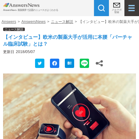
メルマガ
AnswersNews - 製薬業界で話題のニュースがよくわかる
登録
Answers
>
AnswersNews
>
ニュース解説
>
【インタビュー】欧米の製薬大手が
ニュース解説
【インタビュー】欧米の製薬大手が活用に本腰「バーチャ
ル臨床試験」とは？
更新日
2018/05/07