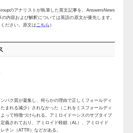
es Groupのアナリストが執筆した英文記事を、AnswersNews
事の内容および解釈については英語の原文が優先します。
てください。原文は
こちら
）
ス
ム
タンパク質が凝集し、何らかの理由で正しくフォールディ
たたまれる減少）されなかった（これをミスフォールディ
によって特徴づけられる。アミロイドーシスのサブタイプ
定義されており、アミロイド軽鎖（AL）、アミロイド
レチン（ATTR）などがある。