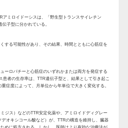
TRアミロイドーシスは、「野生型トランスサイレチン
の遺伝子型に分かれている。
厚くする可能性があり、その結果、時間とともに心筋症を
ニューロパチーと心筋症のいずれかまたは両方を発症する
シス患者の生存率は、TTR遺伝子型と、結果として引き起こ
の重症度によって、月単位から年単位で大きく変化する。
ミジス）などのTTR安定化薬や、アミロイドディグレー
ソデオキシコール酸など）が、TTRの構造を維持し、臓器
くために処方される。しかし、医師はより有効な治療法が