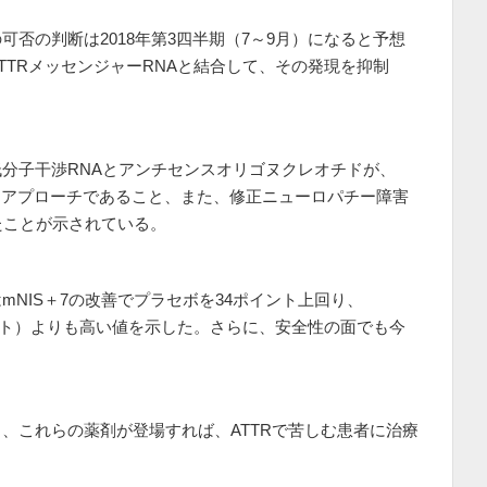
可否の判断は2018年第3四半期（7～9月）になると予想
iranは、TTRメッセンジャーRNAと結合して、その発現を抑制
。
分子干渉RNAとアンチセンスオリゴヌクレオチドが、
なアプローチであること、また、修正ニューロパチー障害
たことが示されている。
nはmNIS＋7の改善でプラセボを34ポイント上回り、
0ポイント）よりも高い値を示した。さらに、安全性の面でも今
。
、これらの薬剤が登場すれば、ATTRで苦しむ患者に治療