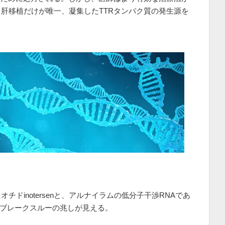
肝移植だけが唯一、凝集したTTRタンパク質の発生源を
ドinotersenと、アルナイラムの低分子干渉RNAであ
治療にブレークスルーの兆しが見える。