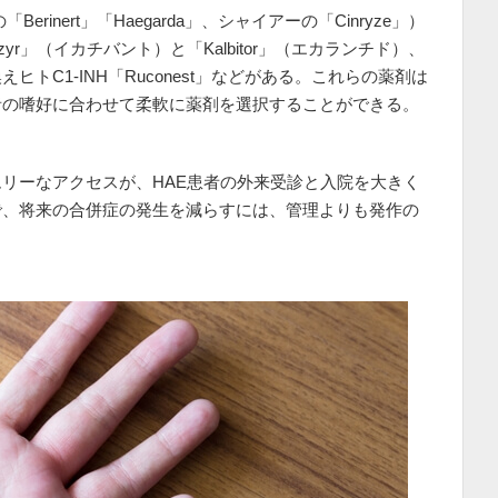
erinert」「Haegarda」、シャイアーの「Cinryze」）
yr」（イカチバント）と「Kalbitor」（エカランチド）、
トC1-INH「Ruconest」などがある。これらの薬剤は
者の嗜好に合わせて柔軟に薬剤を選択することができる。
リーなアクセスが、HAE患者の外来受診と入院を大きく
で、将来の合併症の発生を減らすには、管理よりも発作の