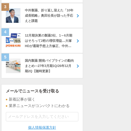
中外製薬、折り返し迎えた「10年
成長戦略」奥田社長が語った手応
えと課題
12月期決算の製薬3社、1～6月期
はそろって2桁の増収増益…大塚
HDが通期予想上方修正、中外も
前年上回る進捗
国内製薬 開発パイプラインの動向
まとめ―27年3月期1Q/26年12月
期2Q【随時更新】
メールでニュースを受け取る
新着記事が届く
業界ニュースがコンパクトにわかる
個人情報保護方針