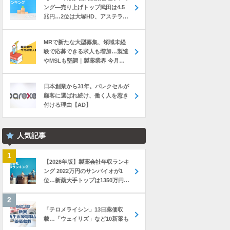
ング―売り上げトップ武田は4.5
兆円…2位は大塚HD、アステラス
と第一三共は初の2兆円突破
MRで新たな大型募集、領域未経
験で応募できる求人も増加…製造
やMSLも堅調｜製薬業界 今月の
転職求人動向レポート（2026年7
月）
日本創業から31年。パレクセルが
顧客に選ばれ続け、働く人を惹き
付ける理由【AD】
人気記事
【2026年版】製薬会社年収ランキ
ング 2022万円のサンバイオが1
位…新薬大手トップは1350万円の
中外製薬
「テロメライシン」13日薬価収
載…「ウェイリズ」など10新薬も