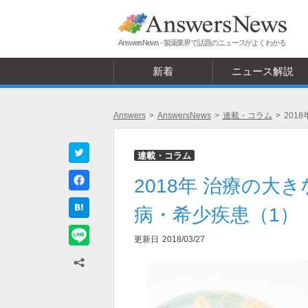
AnswersNews - 製薬業界で話題のニュースがよくわかる
新着
ニュース解説
Answers
>
AnswersNews
>
連載・コラム
>
201
連載・コラム
2018年 治療の大
病・希少疾患（1）
更新日
2018/03/27