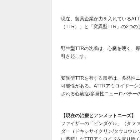
現在、製薬企業が力を入れているAT
（TTR）」と「変異型TTR」の2つ
野生型TTRの沈着は、心臓を硬く、
引き起こす。
変異型TTRを有する患者は、多発性
可能性がある。ATTRアミロイドー
される心筋症/多発性ニューロパチー
【現在の治療とアンメットニーズ】
ファイザーの「ビンダゲル」（タファ
ダー（ドキシサイクリン/タウロウル
に蓄積したTTRアミロイドを取り除