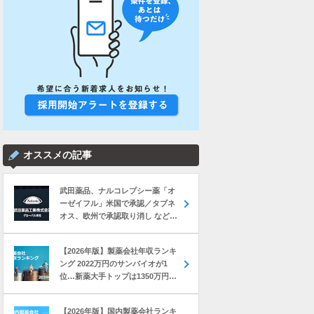
オススメの記事
武田薬品、ナルコレプシー薬「オ
ーゼイフル」米国で承認／タブネ
オス、欧州で承認取り消し など｜
製薬業界きょうのニュースまとめ
読み（2026年8月6日）
【2026年版】製薬会社年収ランキ
ング 2022万円のサンバイオが1
位…新薬大手トップは1350万円の
中外製薬
【2026年版】国内製薬会社ランキ