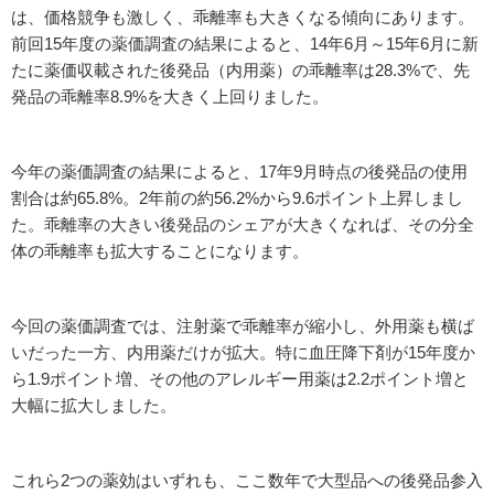
は、価格競争も激しく、乖離率も大きくなる傾向にあります。
前回15年度の薬価調査の結果によると、14年6月～15年6月に新
たに薬価収載された後発品（内用薬）の乖離率は28.3%で、先
発品の乖離率8.9%を大きく上回りました。
今年の薬価調査の結果によると、17年9月時点の後発品の使用
割合は約65.8%。2年前の約56.2%から9.6ポイント上昇しまし
た。乖離率の大きい後発品のシェアが大きくなれば、その分全
体の乖離率も拡大することになります。
今回の薬価調査では、注射薬で乖離率が縮小し、外用薬も横ば
いだった一方、内用薬だけが拡大。特に血圧降下剤が15年度か
ら1.9ポイント増、その他のアレルギー用薬は2.2ポイント増と
大幅に拡大しました。
これら2つの薬効はいずれも、ここ数年で大型品への後発品参入