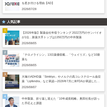
を惹き付ける理由【AD】
2026/07/28
人気記事
【2026年版】製薬会社年収ランキング 2022万円のサンバイオ
が1位…新薬大手トップは1350万円の中外製薬
2026/08/05
「テロメライシン」13日薬価収載…「ウェイリズ」など10新
薬も
2026/08/05
大塚のADHD薬「Simtriyo」やメルクの高コレステロール血症
薬「Lipfendra」など承認―2026年7月に米FDAが承認した新
薬
2026/08/07
中外製薬、折り返し迎えた「10年成長戦略」奥田社長が語っ
た手応えと課題