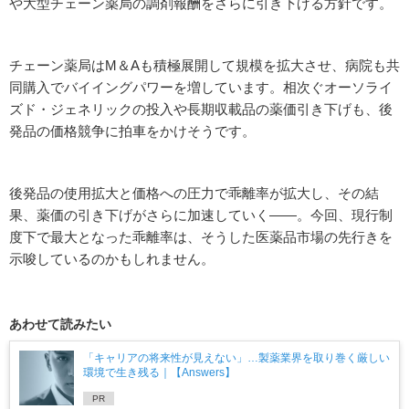
や大型チェーン薬局の調剤報酬をさらに引き下げる方針です。
チェーン薬局はM＆Aも積極展開して規模を拡大させ、病院も共
同購入でバイイングパワーを増しています。相次ぐオーソライ
ズド・ジェネリックの投入や長期収載品の薬価引き下げも、後
発品の価格競争に拍車をかけそうです。
後発品の使用拡大と価格への圧力で乖離率が拡大し、その結
果、薬価の引き下げがさらに加速していく――。今回、現行制
度下で最大となった乖離率は、そうした医薬品市場の先行きを
示唆しているのかもしれません。
あわせて読みたい
「キャリアの将来性が見えない」…製薬業界を取り巻く厳しい
環境で生き残る｜【Answers】
PR