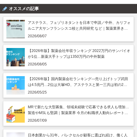
オススメの記事
アステラス、フェゾリネタントを日本で申請／中外、カリフォ
ルニア大サンフランシスコ校と共同研究 など｜製薬業界きょ
うのニュースまとめ読み（2026年8月7日）
2026/08/07
【2026年版】製薬会社年収ランキング 2022万円のサンバイオ
が1位…新薬大手トップは1350万円の中外製薬
2026/08/05
【2026年版】国内製薬会社ランキング―売り上げトップ武田
は4.5兆円…2位は大塚HD、アステラスと第一三共は初の2兆
円突破
2026/05/25
MRで新たな大型募集、領域未経験で応募できる求人も増加…
製造やMSLも堅調｜製薬業界 今月の転職求人動向レポート
（2026年7月）
2026/07/09
日本創業から31年。パレクセルが顧客に選ばれ続け、働く人