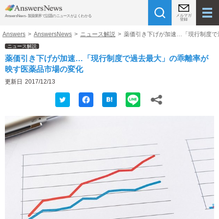
メルマガ
AnswersNews - 製薬業界で話題のニュースがよくわかる
登録
Answers
>
AnswersNews
>
ニュース解説
>
薬価引き下げが加速…「現行制度で
ニュース解説
薬価引き下げが加速…「現行制度で過去最大」の乖離率が
映す医薬品市場の変化
更新日
2017/12/13