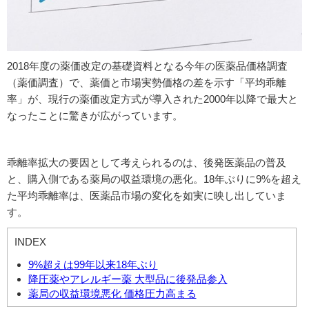
2018年度の薬価改定の基礎資料となる今年の医薬品価格調査
（薬価調査）で、薬価と市場実勢価格の差を示す「平均乖離
率」が、現行の薬価改定方式が導入された2000年以降で最大と
なったことに驚きが広がっています。
乖離率拡大の要因として考えられるのは、後発医薬品の普及
と、購入側である薬局の収益環境の悪化。18年ぶりに9%を超え
た平均乖離率は、医薬品市場の変化を如実に映し出していま
す。
INDEX
9%超えは99年以来18年ぶり
降圧薬やアレルギー薬 大型品に後発品参入
薬局の収益環境悪化 価格圧力高まる