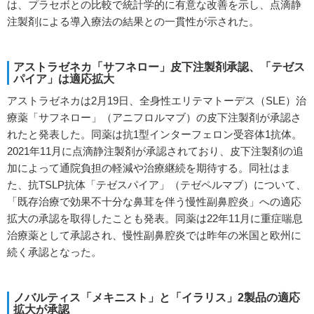
は、プラセボとの比較で統計学的に有意な改善を示し、点滴静
注製剤による導入療法の結果との一貫性が示された。
アストラゼネカ「サフネロー」皮下注製剤承認、「テゼス
パイア」は適応拡大
アストラゼネカは2月19日、全身性エリテマトーデス（SLE）治
療薬「サフネロー」（アニフロルマブ）の皮下注製剤が承認さ
れたと発表した。同薬は抗1型インターフェロン受容体1抗体。
2021年11月に点滴静注製剤が承認されており、皮下注製剤の追
加によって通院負担の軽減や治療継続を期待する。同社はま
た、抗TSLP抗体「テゼスパイア」（テゼペルマブ）について、
「既存治療で効果不十分な鼻茸を伴う慢性副鼻腔炎」への適応
拡大の承認を取得したことも発表。同薬は22年11月に重症喘息
治療薬として承認され、慢性副鼻腔炎では昨年の米国と欧州に
続く承認となった。
ノバルティス「メキニスト」と「イラリス」2製品の適応
拡大が承認