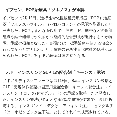
イプセン、FOP治療薬「ソホノス」が承認
イプセンは2月19日、進行性骨化性線維異形成症（FOP）治療
薬「ソホノスカプセル」（パロバロテン）の承認を取得したと
発表した。FOPはまれな骨疾患で、筋肉、腱、靭帯などの軟部
組織や結合組織で永久的かつ継続的な骨形成が進行するのが特
徴。承認の根拠となったP3試験では、標準治療を超える治療を
行わなかった群と比べ、年間換算の異所性骨化体積の低減が認
められた。FOPに対する治療薬は国内初となる。
ノボ、インスリンとGLP-1の配合剤「キーンス」承認
ノボノルディスクファーマは2月19日、Basalインスリン製剤と
GLP-1受容体作動薬の固定用量配合剤「キーンス配合注」（イ
ンスリン イコデク/セマグルチド）の承認を取得したと発表し
た。インスリン療法が適応となる2型糖尿病が対象で、週1回投
与する。インスリン イコデクは「アウィクリ注」、セマグルチ
ドは「オゼンピック皮下注」としてそれぞれ販売されている。