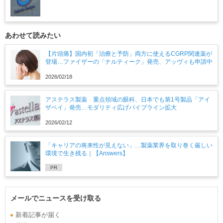
あわせて読みたい
【片頭痛】国内初「治療と予防」両方に使えるCGRP関連薬が
登場…ファイザーの「ナルティーク」発売、アッヴィも申請中
2026/02/18
アステラス製薬 重点領域の眼科、日本でも第1号製品「アイ
ザベイ」発売…モダリティ広げパイプライン拡大
2026/02/12
「キャリアの将来性が見えない」…製薬業界を取り巻く厳しい
環境で生き残る｜【Answers】
PR
メールでニュースを受け取る
新着記事が届く