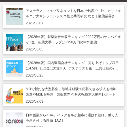
アステラス、フェゾリネタントを日本で申請／中外、カリフォ
ルニア大サンフランシスコ校と共同研究 など｜製薬業界きょ
うのニュースまとめ読み（2026年8月7日）
2026/08/07
【2026年版】製薬会社年収ランキング 2022万円のサンバイオ
が1位…新薬大手トップは1350万円の中外製薬
2026/08/05
【2026年版】国内製薬会社ランキング―売り上げトップ武田
は4.5兆円…2位は大塚HD、アステラスと第一三共は初の2兆
円突破
2026/05/25
MRで新たな大型募集、領域未経験で応募できる求人も増加…
製造やMSLも堅調｜製薬業界 今月の転職求人動向レポート
（2026年7月）
2026/07/09
日本創業から31年。パレクセルが顧客に選ばれ続け、働く人
を惹き付ける理由【AD】