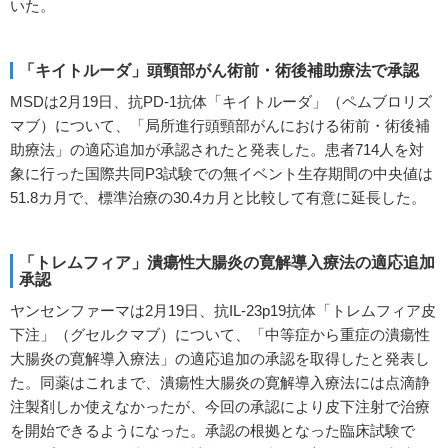
いた。
「キイトルーダ」頭頸部がん術前・術後補助療法で承認
MSDは2月19日、抗PD-1抗体「キイトルーダ」（ペムブロリズ
マブ）について、「局所進行頭頸部がんにおける術前・術後補
助療法」の適応追加が承認されたと発表した。患者714人を対
象に行った国際共同P3試験での無イベント生存期間の中央値は
51.8カ月で、標準治療の30.4カ月と比較して有意に延長した。
「トレムフィア」潰瘍性大腸炎の寛解導入療法の適応追加
承認
ヤンセンファーマは2月19日、抗IL-23p19抗体「トレムフィア皮
下注」（グセルクマブ）について、「中等症から重症の潰瘍性
大腸炎の寛解導入療法」の適応追加の承認を取得したと発表し
た。同薬はこれまで、潰瘍性大腸炎の寛解導入療法には点滴静
注製剤しか使えなかったが、今回の承認により皮下注射で治療
を開始できるようになった。承認の根拠となった臨床試験で