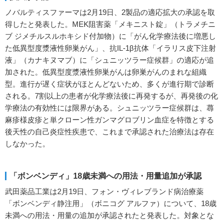
ノバルティスファーマは2月19日、2製品の適応拡大の承認を取
得したと発表した。MEK阻害薬「メキニスト錠」（トラメチニ
ブ ジメチルスルホキシド付加物）に「がん化学療法後に増悪し
た低異型度漿液性卵巣がん」、抗IL-1β抗体「イラリス皮下注射
液」（カナキヌマブ）に「シュニッツラー症候群」の適応が追
加された。低異型度漿液性卵巣がんは卵巣がんのまれな組織
型。進行が遅く症状がほとんどないため、多くが進行期で診断
される。7割以上の患者が化学療法後に再発するが、再発後の化
学療法の有効性には限界がある。シュニッツラー症候群は、蕁
麻疹様皮疹と単クローン性ガンマグロブリン血症を特徴とする
後天性の自己炎症性疾患で、これまで承認された治療法は存在
しなかった。
「ボンベンディ」18歳未満への用法・用量追加が承認
武田薬品工業は2月19日、フォン・ヴィレブランド病治療薬
「ボンベンディ静注用」（ボニコグ アルファ）について、18歳
未満への用法・用量の追加が承認されたと発表した。対象とな