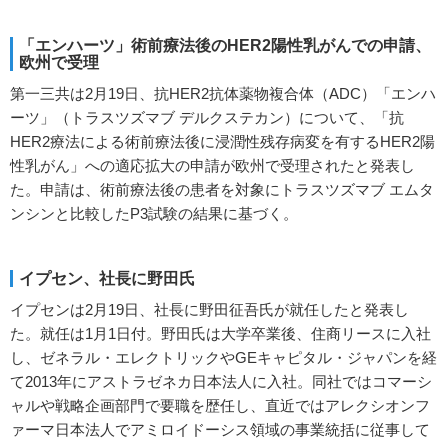
「エンハーツ」術前療法後のHER2陽性乳がんでの申請、
欧州で受理
第一三共は2月19日、抗HER2抗体薬物複合体（ADC）「エンハ
ーツ」（トラスツズマブ デルクステカン）について、「抗
HER2療法による術前療法後に浸潤性残存病変を有するHER2陽
性乳がん」への適応拡大の申請が欧州で受理されたと発表し
た。申請は、術前療法後の患者を対象にトラスツズマブ エムタ
ンシンと比較したP3試験の結果に基づく。
イプセン、社長に野田氏
イプセンは2月19日、社長に野田征吾氏が就任したと発表し
た。就任は1月1日付。野田氏は大学卒業後、住商リースに入社
し、ゼネラル・エレクトリックやGEキャピタル・ジャパンを経
て2013年にアストラゼネカ日本法人に入社。同社ではコマーシ
ャルや戦略企画部門で要職を歴任し、直近ではアレクシオンフ
ァーマ日本法人でアミロイドーシス領域の事業統括に従事して