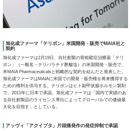
旭化成ファーマ「テリボン」米国開発・販売でMAIA社と
契約
旭化成ファーマは2月19日、自社創製の骨粗鬆症治療薬「テリ
ボン」（一般名・テリパラチド酢酸塩）の米国開発・販売で、
米MAIA Pharmaceuticalsと戦略的な契約を結んだと発表した。
旭化成ファーマはMAIAに米国での開発・販売権を将来獲得する
ための権利を供与する。テリボンはヒト副甲状腺ホルモン製剤
で、2011年に日本で承認。旭化成ファーマは「国内で実績のあ
る自社創製品のライセンス導出によってグローバルでの価値最
大化を目指す」としている。
アッヴィ「アクイプタ」片頭痛発作の発症抑制で承認