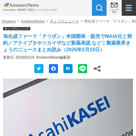
メルマガ
AnswersNews - 製薬業界で話題のニュースがよくわかる
登録
Answers
>
AnswersNews
>
きょうのニュース
>
旭化成ファーマ「テリボン」米国
きょうのニュース
旭化成ファーマ「テリボン」米国開発・販売でMAIA社と契
約／アクイプタやツカイザなど新薬承認 など｜製薬業界き
ょうのニュースまとめ読み（2026年2月19日）
更新日
2026/02/19
AnswersNews編集部