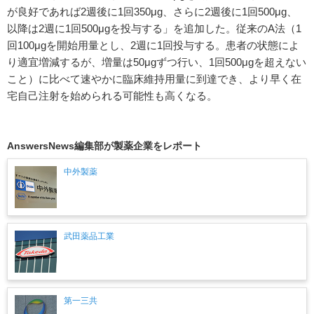
が良好であれば2週後に1回350μg、さらに2週後に1回500μg、
以降は2週に1回500μgを投与する」を追加した。従来のA法（1
回100μgを開始用量とし、2週に1回投与する。患者の状態によ
り適宜増減するが、増量は50μgずつ行い、1回500μgを超えない
こと）に比べて速やかに臨床維持用量に到達でき、より早く在
宅自己注射を始められる可能性も高くなる。
AnswersNews編集部が製薬企業をレポート
中外製薬
武田薬品工業
第一三共