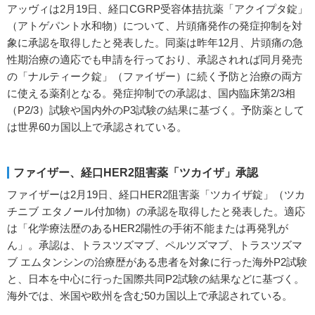
アッヴィは2月19日、経口CGRP受容体拮抗薬「アクイプタ錠」
（アトゲパント水和物）について、片頭痛発作の発症抑制を対
象に承認を取得したと発表した。同薬は昨年12月、片頭痛の急
性期治療の適応でも申請を行っており、承認されれば同月発売
の「ナルティーク錠」（ファイザー）に続く予防と治療の両方
に使える薬剤となる。発症抑制での承認は、国内臨床第2/3相
（P2/3）試験や国内外のP3試験の結果に基づく。予防薬として
は世界60カ国以上で承認されている。
ファイザー、経口HER2阻害薬「ツカイザ」承認
ファイザーは2月19日、経口HER2阻害薬「ツカイザ錠」（ツカ
チニブ エタノール付加物）の承認を取得したと発表した。適応
は「化学療法歴のあるHER2陽性の手術不能または再発乳が
ん」。承認は、トラスツズマブ、ペルツズマブ、トラスツズマ
ブ エムタンシンの治療歴がある患者を対象に行った海外P2試験
と、日本を中心に行った国際共同P2試験の結果などに基づく。
海外では、米国や欧州を含む50カ国以上で承認されている。