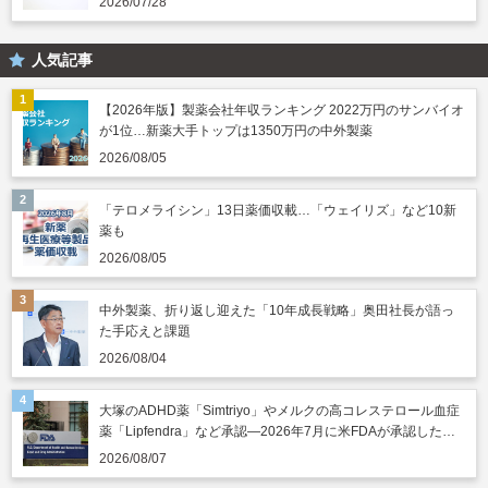
2026/07/28
人気記事
【2026年版】製薬会社年収ランキング 2022万円のサンバイオ
が1位…新薬大手トップは1350万円の中外製薬
2026/08/05
「テロメライシン」13日薬価収載…「ウェイリズ」など10新
薬も
2026/08/05
中外製薬、折り返し迎えた「10年成長戦略」奥田社長が語っ
た手応えと課題
2026/08/04
大塚のADHD薬「Simtriyo」やメルクの高コレステロール血症
薬「Lipfendra」など承認―2026年7月に米FDAが承認した新
薬
2026/08/07