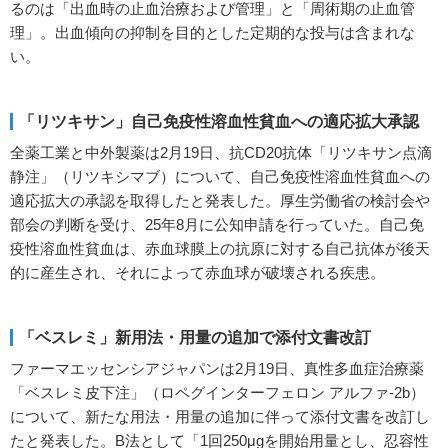
るのは「出血時の止血治療および管理」と「周術期の止血管
理」。出血傾向の抑制を目的とした定期的な投与は含まれな
い。
「リツキサン」自己免疫性溶血性貧血への適応拡大承認
全薬工業と中外製薬は2月19日、抗CD20抗体「リツキサン点滴
静注」（リツキシマブ）について、自己免疫性溶血性貧血への
適応拡大の承認を取得したと発表した。厚生労働省の検討会や
部会の判断を受け、25年8月に公知申請を行っていた。自己免
疫性溶血性貧血は、赤血球膜上の抗原に対する自己抗体が後天
的に産生され、それによって赤血球が破壊される疾患。
「ベスレミ」新用法・用量の追加で添付文書改訂
ファーマエッセンシアジャパンは2月19日、真性多血症治療薬
「ベスレミ皮下注」（ロペグインターフェロン アルファ-2b）
について、新たな用法・用量の追加に伴って添付文書を改訂し
たと発表した。B法として「1回250μgを開始用量とし、忍容性