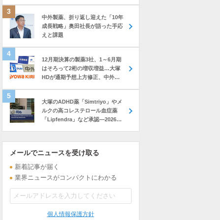
中外製薬、折り返し迎えた「10年
成長戦略」奥田社長が語った手応
えと課題
12月期決算の製薬3社、1～6月期
はそろって2桁の増収増益…大塚
HDが通期予想上方修正、中外も
前年上回る進捗
大塚のADHD薬「Simtriyo」やメ
ルクの高コレステロール血症薬
「Lipfendra」など承認―2026年
7月に米FDAが承認した新薬
メールでニュースを受け取る
新着記事が届く
業界ニュースがコンパクトにわかる
個人情報保護方針