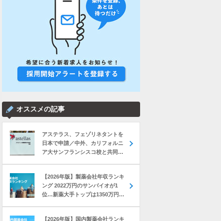
オススメの記事
アステラス、フェゾリネタントを
日本で申請／中外、カリフォルニ
ア大サンフランシスコ校と共同研
究 など｜製薬業界きょうのニュー
スまとめ読み（2026年8月7日）
【2026年版】製薬会社年収ランキ
ング 2022万円のサンバイオが1
位…新薬大手トップは1350万円の
中外製薬
【2026年版】国内製薬会社ランキ