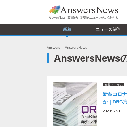
AnswersNews - 製薬業界で話題のニュースがよくわかる
新着
ニュース解説
Answers
>
AnswersNews
AnswersNe
連載・コラム
新型コロナ
か｜DRG
2020/12/21