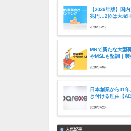
【2026年版】国
兆円…2位は大塚
2026/05/25
MRで新たな大型
やMSLも堅調｜製
月）
2026/07/09
日本創業から31
き付ける理由【A
2026/07/28
人気記事