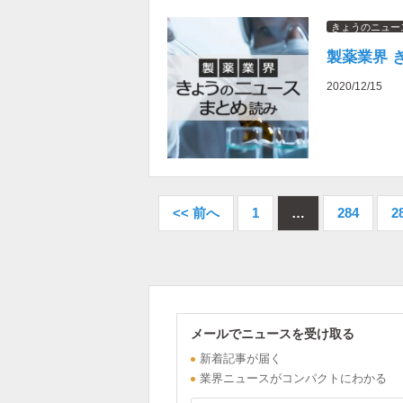
きょうのニュー
製薬業界 
2020/12/15
<< 前へ
1
…
284
2
メールでニュースを受け取る
新着記事が届く
業界ニュースがコンパクトにわかる