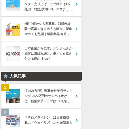
ング―売り上げトップ武田は4.5
兆円…2位は大塚HD、アステラス
と第一三共は初の2兆円突破
MRで新たな大型募集、領域未経
験で応募できる求人も増加…製造
やMSLも堅調｜製薬業界 今月の
転職求人動向レポート（2026年7
月）
日本創業から31年。パレクセルが
顧客に選ばれ続け、働く人を惹き
付ける理由【AD】
人気記事
【2026年版】製薬会社年収ランキ
ング 2022万円のサンバイオが1
位…新薬大手トップは1350万円の
中外製薬
「テロメライシン」13日薬価収
載…「ウェイリズ」など10新薬も