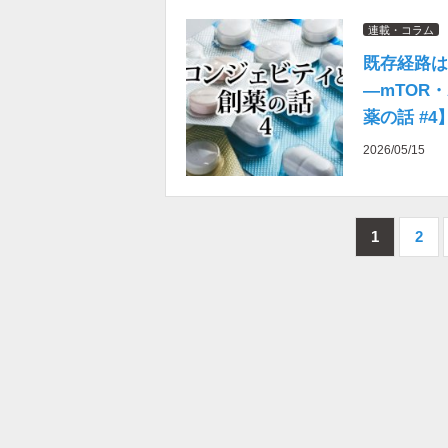
連載・コラム
既存経路は
―mTOR
薬の話 #4
2026/05/15
1
2