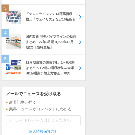
「テロメライシン」13日薬価収
載…「ウェイリズ」など10新薬も
国内製薬 開発パイプラインの動向
まとめ―27年3月期1Q/26年12月
期2Q【随時更新】
12月期決算の製薬3社、1～6月期
はそろって2桁の増収増益…大塚
HDが通期予想上方修正、中外も
前年上回る進捗
メールでニュースを受け取る
新着記事が届く
業界ニュースがコンパクトにわかる
個人情報保護方針