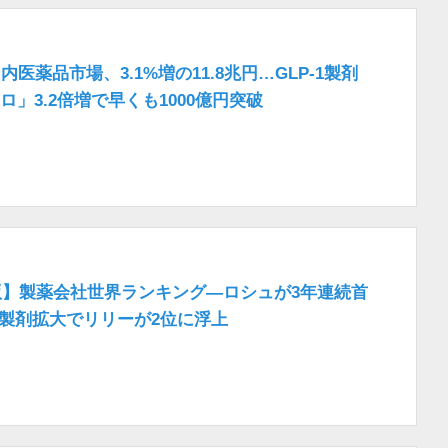
内医薬品市場、3.1%増の11.8兆円…GLP-1製剤
ロ」3.2倍増で早くも1000億円突破
年版】製薬会社世界ランキング―ロシュが3年連続首
-1製剤拡大でリリーが2位に浮上