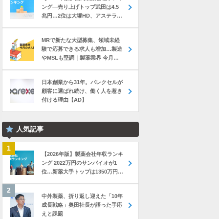
ング―売り上げトップ武田は4.5
兆円…2位は大塚HD、アステラス
と第一三共は初の2兆円突破
MRで新たな大型募集、領域未経
験で応募できる求人も増加…製造
やMSLも堅調｜製薬業界 今月の
転職求人動向レポート（2026年7
月）
日本創業から31年。パレクセルが
顧客に選ばれ続け、働く人を惹き
付ける理由【AD】
人気記事
【2026年版】製薬会社年収ランキ
ング 2022万円のサンバイオが1
位…新薬大手トップは1350万円の
中外製薬
中外製薬、折り返し迎えた「10年
成長戦略」奥田社長が語った手応
えと課題