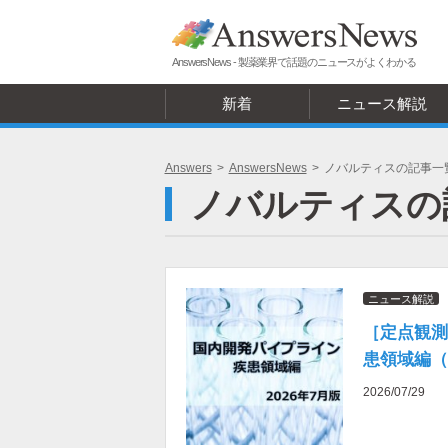
AnswersNews - 製薬業界で話題のニュースがよくわかる
新着
ニュース解説
Answers
>
AnswersNews
>
ノバルティスの記事一
ノバルティスの
ニュース解説
［定点観測
患領域編（2
2026/07/29