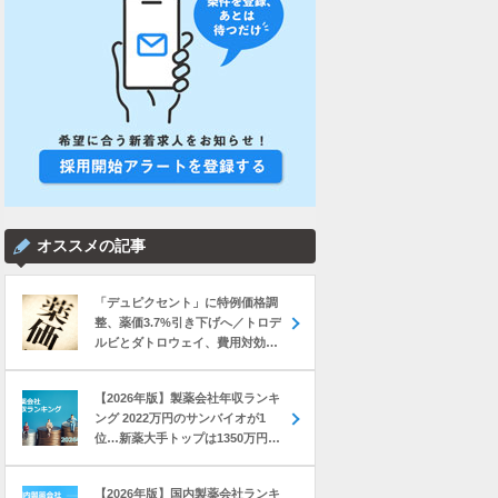
オススメの記事
「デュピクセント」に特例価格調
整、薬価3.7%引き下げへ／トロデ
ルビとダトロウェイ、費用対効果
評価で11%薬価下げ など｜製薬業
界きょうのニュースまとめ読み
【2026年版】製薬会社年収ランキ
（2026年8月5日）
ング 2022万円のサンバイオが1
位…新薬大手トップは1350万円の
中外製薬
【2026年版】国内製薬会社ランキ