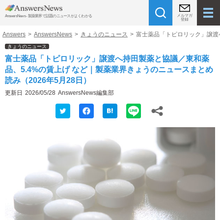
メルマガ
AnswersNews - 製薬業界で話題のニュースがよくわかる
登録
Answers
>
AnswersNews
>
きょうのニュース
>
富士薬品「トピロリック」譲渡へ
きょうのニュース
富士薬品「トピロリック」譲渡へ持田製薬と協議／東和薬
品、5.4%の賃上げ など｜製薬業界きょうのニュースまとめ
読み（2026年5月28日）
更新日
2026/05/28
AnswersNews編集部