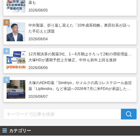
薬も
2026/08/05
中外製薬、折り返し迎えた「10年成長戦略」奥田社長が語っ
た手応えと課題
2026/08/04
12月期決算の製薬3社、1～6月期はそろって2桁の増収増益…
大塚HDが通期予想上方修正、中外も前年上回る進捗
2026/08/06
大塚のADHD薬「Simtriyo」やメルクの高コレステロール血症
薬「Lipfendra」など承認―2026年7月に米FDAが承認した新
薬
2026/08/07
カテゴリー