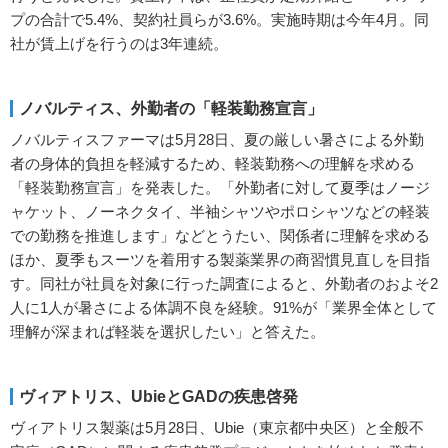
プの合計で5.4%、契約社員らが3.6%。実施時期は今年4月。同
社が賃上げを行うのは3年連続。
ノバルティス、外勤者の「軽装勤務宣言」
ノバルティスファーマは5月28日、夏の厳しい暑さによる外勤
者の身体的負担を軽減するため、軽装勤務への理解を求める
「軽装勤務宣言」を発表した。「外勤者に対して夏季はノージ
ャケット、ノーネクタイ、半袖シャツやポロシャツなどの軽装
での勤務を推進します」などとうたい、関係者に理解を求める
ほか、夏季もスーツを着用する製薬業界の商習慣見直しを目指
す。同社が社員を対象に行った調査によると、外勤者のおよそ2
人に1人が暑さによる体調不良を経験。91%が「業界全体として
理解が深まれば軽装を選択したい」と答えた。
ヴィアトリス、UbieとGADの疾患啓発
ヴィアトリス製薬は5月28日、Ubie（東京都中央区）と全般不