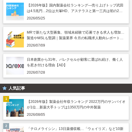
【2026年版】国内製薬会社ランキング―売り上げトップ武田
は4.5兆円…2位は大塚HD、アステラスと第一三共は初の2兆
円突破
2026/05/25
MRで新たな大型募集、領域未経験で応募できる求人も増加…
製造やMSLも堅調｜製薬業界 今月の転職求人動向レポート
（2026年7月）
2026/07/09
日本創業から31年。パレクセルが顧客に選ばれ続け、働く人
を惹き付ける理由【AD】
2026/07/28
人気記事
【2026年版】製薬会社年収ランキング 2022万円のサンバイオ
が1位…新薬大手トップは1350万円の中外製薬
2026/08/05
「テロメライシン」13日薬価収載…「ウェイリズ」など10新