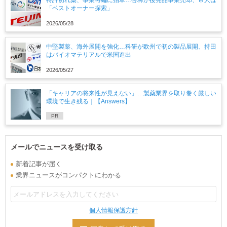
特許切れ薬、事業再編に拍車…杏林が後発品事業売却、帝人は
「ベストオーナー探索」
2026/05/28
中堅製薬、海外展開を強化…科研が欧州で初の製品展開、持田
はバイオマテリアルで米国進出
2026/05/27
「キャリアの将来性が見えない」…製薬業界を取り巻く厳しい
環境で生き残る｜【Answers】
PR
メールでニュースを受け取る
新着記事が届く
業界ニュースがコンパクトにわかる
個人情報保護方針