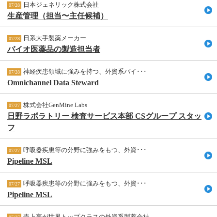
日本ジェネリック株式会社
07/28
生産管理（担当〜主任候補）
日系大手製薬メーカー
07/28
バイオ医薬品の製造担当者
神経疾患領域に強みを持つ、外資系バイ･･･
07/28
Omnichannel Data Steward
株式会社GenMine Labs
07/27
日野ラボラトリー 検査サービス本部 CSグループ スタッ
フ
呼吸器疾患等の分野に強みをもつ、外資･･･
07/27
Pipeline MSL
呼吸器疾患等の分野に強みをもつ、外資･･･
07/27
Pipeline MSL
売上高が世界トップクラスの外資系製薬会社