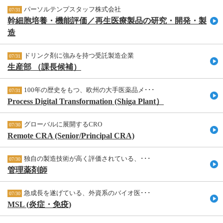
パーソルテンプスタッフ株式会社
07/31
幹細胞培養・機能評価／再生医療製品の研究・開発・製
造
ドリンク剤に強みを持つ受託製造企業
07/31
生産部 （課長候補）
100年の歴史をもつ、欧州の大手医薬品メ･･･
07/31
Process Digital Transformation (Shiga Plant）
グローバルに展開するCRO
07/30
Remote CRA (Senior/Principal CRA)
独自の製造技術が高く評価されている、･･･
07/30
管理薬剤師
急成長を遂げている、外資系のバイオ医･･･
07/30
MSL (炎症・免疫)