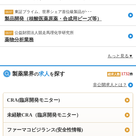
東証プライム、世界シェア首位級製品が･･･
08/07
製品開発（核酸医薬原薬・合成用ビーズ等）
公益財団法人競走馬理化学研究所
08/07
薬物分析業務
もっと見る▼
製薬業界
求人
探す
の
を
1732
件
総求人数
非公開求人とは？
CRA(臨床開発モニター)
未経験CRA（臨床開発モニター）
ファーマコビジランス(安全性情報)