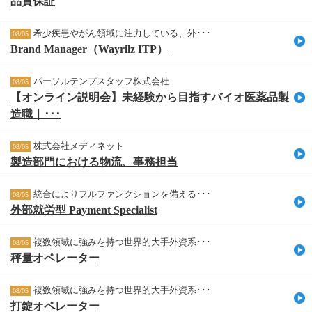
品質保証
希少疾患やがん領域に注力している、外･･･
08/05
Brand Manager（Wayrilz ITP）
パーソルテンプスタッフ株式会社
08/05
【オンライン説明会】未経験から目指すバイオ医薬品製
造職｜･･･
株式会社メディネット
08/05
製造部門における物流、事務担当
統合によりフルファンクションを備える･･･
08/05
外部就労型 Payment Specialist
複数領域に強みを持つ世界的大手外資系･･･
08/05
秤量オペレーター
複数領域に強みを持つ世界的大手外資系･･･
08/05
打錠オペレーター