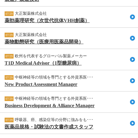
大正製薬株式会社
07/29
薬効薬理研究（次世代抗体VHH創薬）
大正製薬株式会社
07/29
薬物動態研究（医療用医薬品開発）
欧州を代表するグローバル製薬メーカー
07/29
T1D Medical Advisor（1型糖尿病）
中枢神経等の領域を専門とする外資系医･･･
07/29
New Product Assessment Manager
中枢神経等の領域を専門とする外資系医･･･
07/29
Business Development & Alliance Manager
呼吸器、癌、感染症等の分野に強みをも･･･
07/29
医薬品規格・試験法の文書作成スタッフ