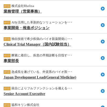
株式会社Rhelixa
07/22
業務管理（営業事務）
AIを活用した革新的なソリューションを･･･
07/22
事業開発・推進ポジション
独自技術で希少疾病のバイオ新薬開発に･･･
07/22
Clinical Trial Manager（国内試験担当）
酵素に着目し、疾患の早期診断を目指す･･･
07/22
事業部長
急成長を遂げている、外資系のバイオ医･･･
07/22
Japan Development Lead(General Medicine)
統合によりフルファンクションを備える･･･
07/22
Senior Account Executive
協和キリン株式会社
07/22