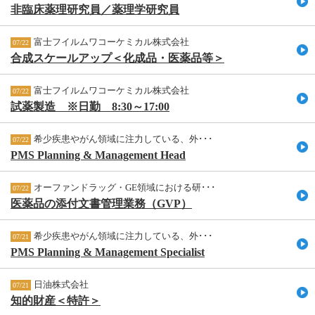
非臨床薬理研究員／薬理学研究員
富士フイルムワコーケミカル株式会社
07/22
合成スケールアップ＜化成品・医薬品等＞
富士フイルムワコーケミカル株式会社
07/22
試薬製造 ※日勤 8:30～17:00
希少疾患やがん領域に注力している、外･･･
07/22
PMS Planning & Management Head
オーファンドラッグ・GE領域における研･･･
07/22
医薬品の添付文書管理業務（GVP）
希少疾患やがん領域に注力している、外･･･
07/21
PMS Planning & Management Specialist
日油株式会社
07/21
知的財産＜特許＞