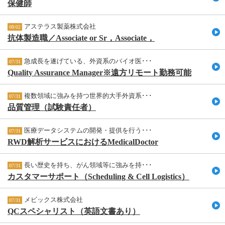
保健師
アステラス製薬株式会社
08/02
抗体製造職／Associate or Sr，Associate，
急成長を遂げている、外資系のバイオ医･･･
07/31
Quality Assurance Manager※遠方リモート勤務可能
複数領域に強みを持つ世界的大手外資系･･･
07/31
品質管理（試験責任者）
医療データシステムの開発・提供を行う･･･
07/31
RWD解析サービスにおけるMedicalDoctor
長い歴史を持ち、がん領域等に強みを持･･･
07/31
カスタマーサポート（Scheduling & Cell Logistics）
メビックス株式会社
07/31
QCスペシャリスト（英語文書あり）