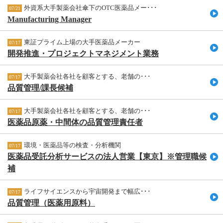
外資系大手製薬会社傘下のOTC医薬品メー･･･
07/21
Manufacturing Manager
東証プライム上場の大手医薬品メーカー
07/17
開発推進・プロジェクトマネジメント業務
大手製薬会社各社を顧客とする、老舗の･･･
07/17
品質管理/課長候補
大手製薬会社各社を顧客とする、老舗の･･･
07/17
医薬品原薬・中間体の品質管理責任者
環境・医薬品等の検査・分析機関
07/17
医薬品受託分析サービスの法人営業【東京】※管理職候
補
ライフサイエンスから宇宙開発まで幅広･･･
07/17
品質管理（医薬用原料）