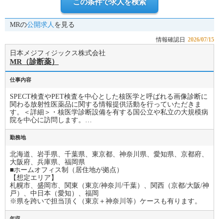
この条件で求人を検索
MRの
公開求人
を見る
情報確認日
2026/07/15
日本メジフィジックス株式会社
MR（診断薬）
仕事内容
SPECT検査やPET検査を中心とした核医学と呼ばれる画像診断に
関わる放射性医薬品に関する情報提供活動を行っていただきま
す。＜詳細＞・核医学診断設備を有する国公立や私立の大規模病
院を中心に訪問します。…
勤務地
北海道、岩手県、千葉県、東京都、神奈川県、愛知県、京都府、
大阪府、兵庫県、福岡県
■ホームオフィス制（居住地が拠点）
【想定エリア】
札幌市、盛岡市、関東（東京/神奈川/千葉）、関西（京都/大阪/神
戸）、中日本（愛知）、福岡
※県を跨いで担当頂く（東京＋神奈川等）ケースも有ります。
年収