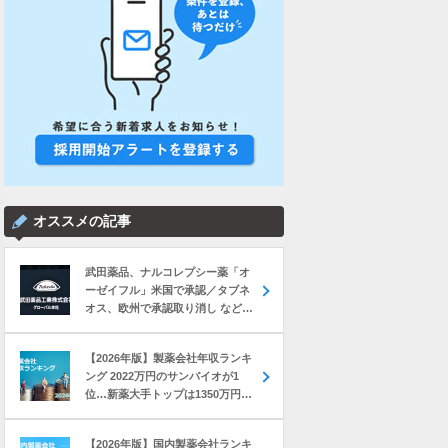
オススメの記事
武田薬品、ナルコレプシー薬「オ
ーゼイフル」米国で承認／タブネ
オス、欧州で承認取り消し など｜
製薬業界きょうのニュースまとめ
読み（2026年8月6日）
【2026年版】製薬会社年収ランキ
ング 2022万円のサンバイオが1
位…新薬大手トップは1350万円の
中外製薬
【2026年版】国内製薬会社ランキ