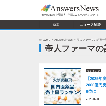
AnswersNews - 製薬業界で話題のニュースがよくわかる
新着
ニュース解説
Answers
>
AnswersNews
>
帝人ファーマの記事一
帝人ファーマの
ランキング
【2025
2000億
8位に
2026/07/06