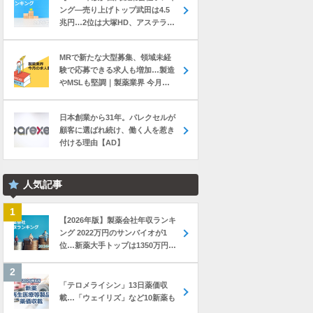
ング―売り上げトップ武田は4.5
兆円…2位は大塚HD、アステラス
と第一三共は初の2兆円突破
MRで新たな大型募集、領域未経
験で応募できる求人も増加…製造
やMSLも堅調｜製薬業界 今月の
転職求人動向レポート（2026年7
月）
日本創業から31年。パレクセルが
顧客に選ばれ続け、働く人を惹き
付ける理由【AD】
人気記事
【2026年版】製薬会社年収ランキ
ング 2022万円のサンバイオが1
位…新薬大手トップは1350万円の
中外製薬
「テロメライシン」13日薬価収
載…「ウェイリズ」など10新薬も