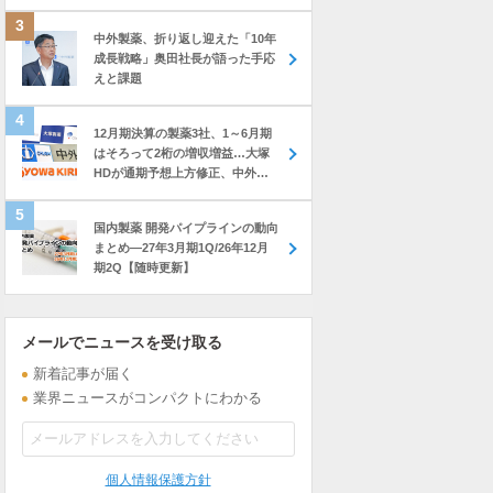
中外製薬、折り返し迎えた「10年
成長戦略」奥田社長が語った手応
えと課題
12月期決算の製薬3社、1～6月期
はそろって2桁の増収増益…大塚
HDが通期予想上方修正、中外も
前年上回る進捗
国内製薬 開発パイプラインの動向
まとめ―27年3月期1Q/26年12月
期2Q【随時更新】
メールでニュースを受け取る
新着記事が届く
業界ニュースがコンパクトにわかる
個人情報保護方針