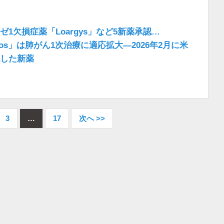
ゼ1欠損症薬「Loargys」など5新薬承認…
xeos」は肺がん1次治療に適応拡大―2026年2月に米
認した新薬
3
…
17
次へ >>