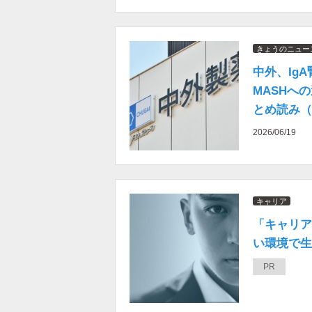
きょうのニュー
中外、Ig
MASHへ
とめ読み（2
2026/06/19
キャリア
「キャリア
い環境で生き
PR