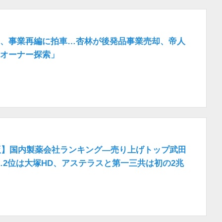
、事業再編に拍車…杏林が後発品事業売却、帝人
オーナー探索」
年版】国内製薬会社ランキング―売り上げトップ武田
円…2位は大塚HD、アステラスと第一三共は初の2兆