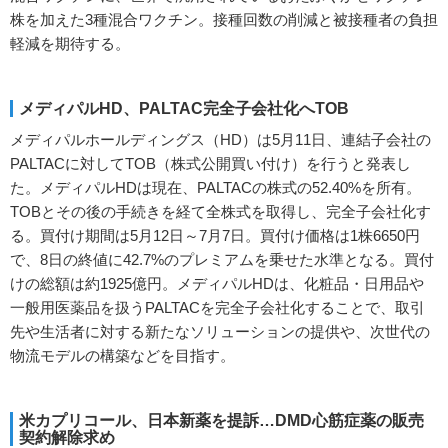
株を加えた3種混合ワクチン。接種回数の削減と被接種者の負担
軽減を期待する。
メディパルHD、PALTAC完全子会社化へTOB
メディパルホールディングス（HD）は5月11日、連結子会社の
PALTACに対してTOB（株式公開買い付け）を行うと発表し
た。メディパルHDは現在、PALTACの株式の52.40%を所有。
TOBとその後の手続きを経て全株式を取得し、完全子会社化す
る。買付け期間は5月12日～7月7日。買付け価格は1株6650円
で、8日の終値に42.7%のプレミアムを乗せた水準となる。買付
けの総額は約1925億円。メディパルHDは、化粧品・日用品や
一般用医薬品を扱うPALTACを完全子会社化することで、取引
先や生活者に対する新たなソリューションの提供や、次世代の
物流モデルの構築などを目指す。
米カプリコール、日本新薬を提訴…DMD心筋症薬の販売
契約解除求め