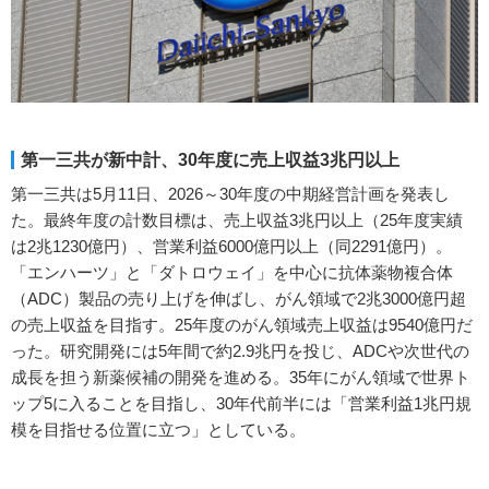
第一三共が新中計、30年度に売上収益3兆円以上
第一三共は5月11日、2026～30年度の中期経営計画を発表し
た。最終年度の計数目標は、売上収益3兆円以上（25年度実績
は2兆1230億円）、営業利益6000億円以上（同2291億円）。
「エンハーツ」と「ダトロウェイ」を中心に抗体薬物複合体
（ADC）製品の売り上げを伸ばし、がん領域で2兆3000億円超
の売上収益を目指す。25年度のがん領域売上収益は9540億円だ
った。研究開発には5年間で約2.9兆円を投じ、ADCや次世代の
成長を担う新薬候補の開発を進める。35年にがん領域で世界ト
ップ5に入ることを目指し、30年代前半には「営業利益1兆円規
模を目指せる位置に立つ」としている。