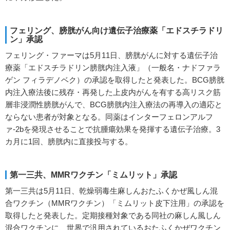
フェリング、膀胱がん向け遺伝子治療薬「エドスチラドリ
ン」承認
フェリング・ファーマは5月11日、膀胱がんに対する遺伝子治
療薬「エドスチラドリン膀胱内注入液」（一般名・ナドファラ
ゲン フィラデノベク）の承認を取得したと発表した。BCG膀胱
内注入療法後に残存・再発した上皮内がんを有する高リスク筋
層非浸潤性膀胱がんで、BCG膀胱内注入療法の再導入の適応と
ならない患者が対象となる。同薬はインターフェロンアルフ
ァ-2bを発現させることで抗腫瘍効果を発揮する遺伝子治療。3
カ月に1回、膀胱内に直接投与する。
第一三共、MMRワクチン「ミムリット」承認
第一三共は5月11日、乾燥弱毒生麻しんおたふくかぜ風しん混
合ワクチン（MMRワクチン）「ミムリット皮下注用」の承認を
取得したと発表した。定期接種対象である同社の麻しん風しん
混合ワクチンに、世界で汎用されているおたふくかぜワクチン