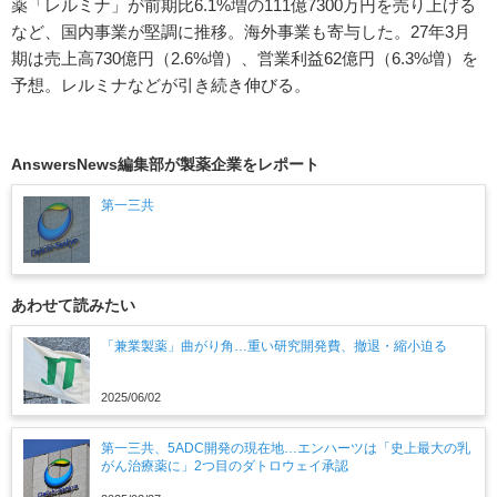
薬「レルミナ」が前期比6.1%増の111億7300万円を売り上げる
など、国内事業が堅調に推移。海外事業も寄与した。27年3月
期は売上高730億円（2.6%増）、営業利益62億円（6.3%増）を
予想。レルミナなどが引き続き伸びる。
AnswersNews編集部が製薬企業をレポート
第一三共
あわせて読みたい
「兼業製薬」曲がり角…重い研究開発費、撤退・縮小迫る
2025/06/02
第一三共、5ADC開発の現在地…エンハーツは「史上最大の乳
がん治療薬に」2つ目のダトロウェイ承認