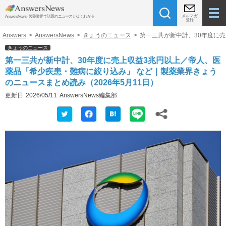
メルマガ
AnswersNews - 製薬業界で話題のニュースがよくわかる
登録
Answers
>
AnswersNews
>
きょうのニュース
>
第一三共が新中計、30年度に売
きょうのニュース
第一三共が新中計、30年度に売上収益3兆円以上／帝人、医
薬品「希少疾患・難病に絞り込み」 など｜製薬業界きょう
のニュースまとめ読み（2026年5月11日）
更新日
2026/05/11
AnswersNews編集部