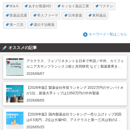
M＆A
あすか製薬HD
キッセイ薬品工業
ワクチン
医薬品流通
帝人ファーマ
日本新薬
東和薬品
第一三共
遺伝子治療薬
キーワード一覧はこちら
オススメの記事
アステラス、フェゾリネタントを日本で申請／中外、カリフォ
ルニア大サンフランシスコ校と共同研究 など｜製薬業界きょ
うのニュースまとめ読み（2026年8月7日）
2026/08/07
【2026年版】製薬会社年収ランキング 2022万円のサンバイオ
が1位…新薬大手トップは1350万円の中外製薬
2026/08/05
【2026年版】国内製薬会社ランキング―売り上げトップ武田
は4.5兆円…2位は大塚HD、アステラスと第一三共は初の2兆
円突破
2026/05/25