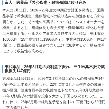
帝人、医薬品「希少疾患・難病領域に絞り込み」
帝人は5月11日、2026～28年度の中期経営計画を発表し、医薬
品事業で希少疾患・難病領域への絞り込みを加速させる方針を
明らかにした。その他の医薬品については「ベストオーナーを
模索」するとし、組織体制も希少疾患・難病領域に特化した形
に再構築する。ヘルスケア事業の最終年度の目標は、売上収益
1050億円（25年度実績は1386億円）、事業利益150億円（同134
億円）。医薬品の絞り込みで売り上げは減少するが、構造改革
によって収益性を高める。
東和薬品、26年3月期の純利益下振れ…三生医薬不振で減
損損失147億円
東和薬品は5月11日、2026年3月期決算にのれんの減損損失147
億円を計上すると発表した。22年に買収した三生医薬の業績不
振が要因。健康食品事業の収益性低下などで26年3月期業績や
27年3月期以降の計画が想定を大きく下回る状況となった。こ
れに伴い、26年3月期の純利益予想を従来の177億円から52億円
に下方修正した。