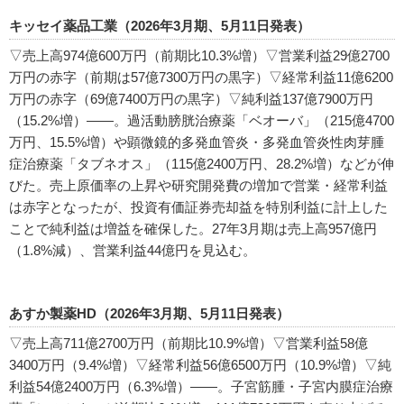
キッセイ薬品工業（2026年3月期、5月11日発表）
▽売上高974億600万円（前期比10.3%増）▽営業利益29億2700
万円の赤字（前期は57億7300万円の黒字）▽経常利益11億6200
万円の赤字（69億7400万円の黒字）▽純利益137億7900万円
（15.2%増）――。過活動膀胱治療薬「ベオーバ」（215億4700
万円、15.5%増）や顕微鏡的多発血管炎・多発血管炎性肉芽腫
症治療薬「タブネオス」（115億2400万円、28.2%増）などが伸
びた。売上原価率の上昇や研究開発費の増加で営業・経常利益
は赤字となったが、投資有価証券売却益を特別利益に計上した
ことで純利益は増益を確保した。27年3月期は売上高957億円
（1.8%減）、営業利益44億円を見込む。
あすか製薬HD（2026年3月期、5月11日発表）
▽売上高711億2700万円（前期比10.9%増）▽営業利益58億
3400万円（9.4%増）▽経常利益56億6500万円（10.9%増）▽純
利益54億2400万円（6.3%増）――。子宮筋腫・子宮内膜症治療