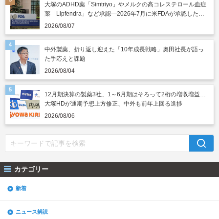
大塚のADHD薬「Simtriyo」やメルクの高コレステロール血症
薬「Lipfendra」など承認―2026年7月に米FDAが承認した新
薬
2026/08/07
中外製薬、折り返し迎えた「10年成長戦略」奥田社長が語っ
た手応えと課題
2026/08/04
12月期決算の製薬3社、1～6月期はそろって2桁の増収増益…
大塚HDが通期予想上方修正、中外も前年上回る進捗
2026/08/06
カテゴリー
新着
ニュース解説