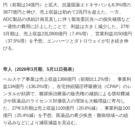
円（前期は14億円）と拡大。抗凝固薬エドキサバンも6.9%増の
3677億円と伸び、売上収益は初めて2兆円を超えた。一方、
ADC製品の供給計画見直しに伴う製造委託先への損失補償など
一過性の費用に計上したことで、利益は大きく減少した。27年
3月期は、売上収益2兆2800億円（7.4%増）、営業利益3150億円
（37.5%増）を予想。エンハーツとダトロウェイが引き続き伸
びる。
帝人（2026年3月期、5月11日発表）
ヘルスケア事業は売上収益1386億円（前期比1.2%増）、事業利
益134億円（136.0%増）。在宅持続陽圧呼吸療法（CPAP）のレ
ンタルが好調で、糖尿病治療薬の販売権の減損による償却費減
少や医薬品のライセンス対価収入の増加も大幅増益に寄与し
た。27年3月期は売上収益1100億円（20.6%減）、事業利益100
億円（25.4%減）を予想。医薬品の希少疾患・難病領域への絞
り込みなどにより減収減益を見込む。