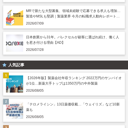
MRで新たな大型募集、領域未経験で応募できる求人も増加…
製造やMSLも堅調｜製薬業界 今月の転職求人動向レポート
（2026年7月）
2026/07/09
日本創業から31年。パレクセルが顧客に選ばれ続け、働く人
を惹き付ける理由【AD】
2026/07/28
人気記事
【2026年版】製薬会社年収ランキング 2022万円のサンバイオ
が1位…新薬大手トップは1350万円の中外製薬
2026/08/05
「テロメライシン」13日薬価収載…「ウェイリズ」など10新
薬も
2026/08/05