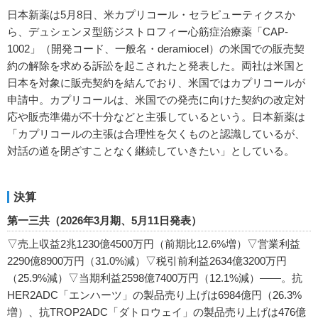
日本新薬は5月8日、米カプリコール・セラピューティクスか
ら、デュシェンヌ型筋ジストロフィー心筋症治療薬「CAP-
1002」（開発コード、一般名・deramiocel）の米国での販売契
約の解除を求める訴訟を起こされたと発表した。両社は米国と
日本を対象に販売契約を結んでおり、米国ではカプリコールが
申請中。カプリコールは、米国での発売に向けた契約の改定対
応や販売準備が不十分などと主張しているという。日本新薬は
「カプリコールの主張は合理性を欠くものと認識しているが、
対話の道を閉ざすことなく継続していきたい」としている。
決算
第一三共（2026年3月期、5月11日発表）
▽売上収益2兆1230億4500万円（前期比12.6%増）▽営業利益
2290億8900万円（31.0%減）▽税引前利益2634億3200万円
（25.9%減）▽当期利益2598億7400万円（12.1%減）――。抗
HER2ADC「エンハーツ」の製品売り上げは6984億円（26.3%
増）、抗TROP2ADC「ダトロウェイ」の製品売り上げは476億