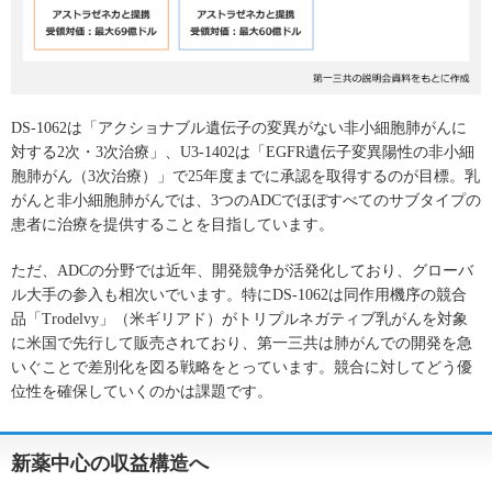
DS-1062は「アクショナブル遺伝子の変異がない非小細胞肺がんに
対する2次・3次治療」、U3-1402は「EGFR遺伝子変異陽性の非小細
胞肺がん（3次治療）」で25年度までに承認を取得するのが目標。乳
がんと非小細胞肺がんでは、3つのADCでほぼすべてのサブタイプの
患者に治療を提供することを目指しています。
ただ、ADCの分野では近年、開発競争が活発化しており、グローバ
ル大手の参入も相次いでいます。特にDS-1062は同作用機序の競合
品「Trodelvy」（米ギリアド）がトリプルネガティブ乳がんを対象
に米国で先行して販売されており、第一三共は肺がんでの開発を急
いぐことで差別化を図る戦略をとっています。競合に対してどう優
位性を確保していくのかは課題です。
新薬中心の収益構造へ