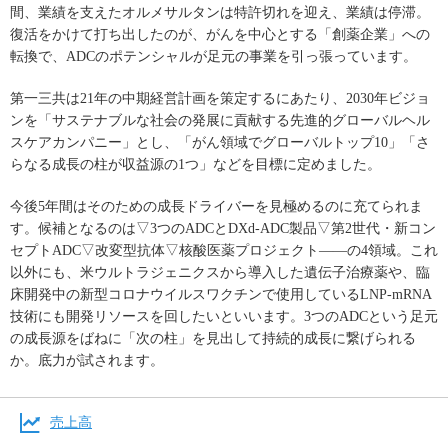
間、業績を支えたオルメサルタンは特許切れを迎え、業績は停滞。
復活をかけて打ち出したのが、がんを中心とする「創薬企業」への
転換で、ADCのポテンシャルが足元の事業を引っ張っています。
第一三共は21年の中期経営計画を策定するにあたり、2030年ビジョ
ンを「サステナブルな社会の発展に貢献する先進的グローバルヘル
スケアカンパニー」とし、「がん領域でグローバルトップ10」「さ
らなる成長の柱が収益源の1つ」などを目標に定めました。
今後5年間はそのための成長ドライバーを見極めるのに充てられま
す。候補となるのは▽3つのADCとDXd-ADC製品▽第2世代・新コン
セプトADC▽改変型抗体▽核酸医薬プロジェクト――の4領域。これ
以外にも、米ウルトラジェニクスから導入した遺伝子治療薬や、臨
床開発中の新型コロナウイルスワクチンで使用しているLNP-mRNA
技術にも開発リソースを回したいといいます。3つのADCという足元
の成長源をばねに「次の柱」を見出して持続的成長に繋げられる
か。底力が試されます。
売上高