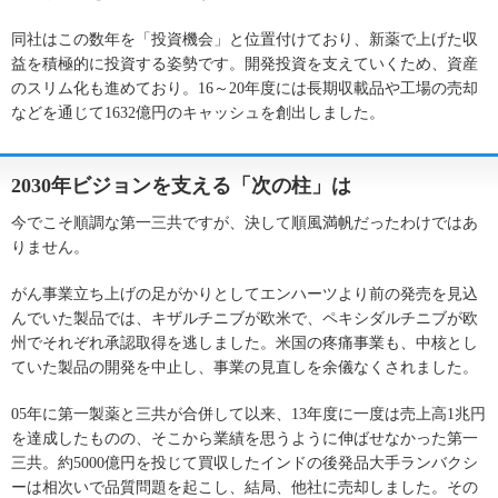
同社はこの数年を「投資機会」と位置付けており、新薬で上げた収
益を積極的に投資する姿勢です。開発投資を支えていくため、資産
のスリム化も進めており。16～20年度には長期収載品や工場の売却
などを通じて1632億円のキャッシュを創出しました。
2030年ビジョンを支える「次の柱」は
今でこそ順調な第一三共ですが、決して順風満帆だったわけではあ
りません。
がん事業立ち上げの足がかりとしてエンハーツより前の発売を見込
んでいた製品では、キザルチニブが欧米で、ペキシダルチニブが欧
州でそれぞれ承認取得を逃しました。米国の疼痛事業も、中核とし
ていた製品の開発を中止し、事業の見直しを余儀なくされました。
05年に第一製薬と三共が合併して以来、13年度に一度は売上高1兆円
を達成したものの、そこから業績を思うように伸ばせなかった第一
三共。約5000億円を投じて買収したインドの後発品大手ランバクシ
ーは相次いで品質問題を起こし、結局、他社に売却しました。その