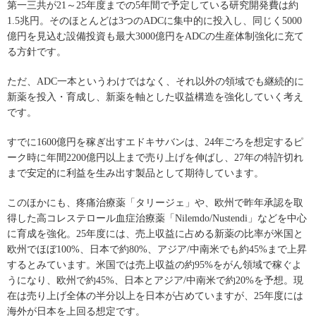
第一三共が21～25年度までの5年間で予定している研究開発費は約
1.5兆円。そのほとんどは3つのADCに集中的に投入し、同じく5000
億円を見込む設備投資も最大3000億円をADCの生産体制強化に充て
る方針です。
ただ、ADC一本というわけではなく、それ以外の領域でも継続的に
新薬を投入・育成し、新薬を軸とした収益構造を強化していく考え
です。
すでに1600億円を稼ぎ出すエドキサバンは、24年ごろを想定するピ
ーク時に年間2200億円以上まで売り上げを伸ばし、27年の特許切れ
まで安定的に利益を生み出す製品として期待しています。
このほかにも、疼痛治療薬「タリージェ」や、欧州で昨年承認を取
得した高コレステロール血症治療薬「Nilemdo/Nustendi」などを中心
に育成を強化。25年度には、売上収益に占める新薬の比率が米国と
欧州でほぼ100%、日本で約80%、アジア/中南米でも約45%まで上昇
するとみています。米国では売上収益の約95%をがん領域で稼ぐよ
うになり、欧州で約45%、日本とアジア/中南米で約20%を予想。現
在は売り上げ全体の半分以上を日本が占めていますが、25年度には
海外が日本を上回る想定です。