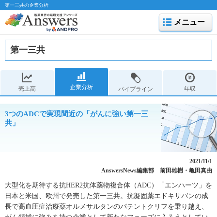
第一三共の企業分析
メニュー
第一三共
企業分析
売上高
年収
パイプライン
3つのADCで実現間近の「がんに強い第一三
共」
2021/11/1
AnswersNews編集部 前田雄樹・亀田真由
大型化を期待する抗HER2抗体薬物複合体（ADC）「エンハーツ」を
日本と米国、欧州で発売した第一三共。抗凝固薬エドキサバンの成
長で高血圧症治療薬オルメサルタンのパテントクリフを乗り越え、