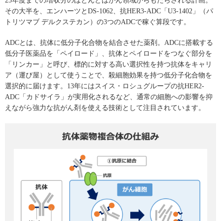
25年度までの増収分のほとんどはがん領域からもたらされる計画。
その大半を、エンハーツとDS-1062、抗HER3-ADC「U3-1402」（パ
トリツマブ デルクステカン）の3つのADCで稼ぐ算段です。
ADCとは、抗体に低分子化合物を結合させた薬剤。ADCに搭載する
低分子医薬品を「ペイロード」、抗体とペイロードをつなぐ部分を
「リンカー」と呼び、標的に対する高い選択性を持つ抗体をキャリ
ア（運び屋）として使うことで、殺細胞効果を持つ低分子化合物を
選択的に届けます。13年にはスイス・ロシュグループの抗HER2-
ADC「カドサイラ」が実用化されるなど、通常の細胞への影響を抑
えながら強力な抗がん剤を使える技術として注目されています。