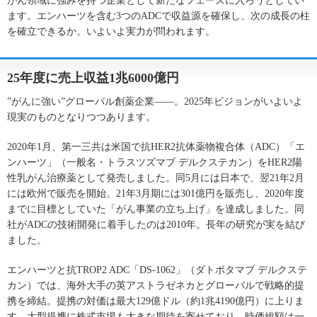
がん領域に強みを持つ企業として新たなフェーズに入ろうとしてい
ます。エンハーツを含む3つのADCで収益源を確保し、次の成長の柱
を確立できるか。いよいよ実力が問われます。
25年度に売上収益1兆6000億円
”がんに強い”グローバル創薬企業――。2025年ビジョンがいよいよ
現実のものとなりつつあります。
2020年1月、第一三共は米国で抗HER2抗体薬物複合体（ADC）「エ
ンハーツ」（一般名・トラスツズマブ デルクステカン）をHER2陽
性乳がん治療薬として発売しました。同5月には日本で、翌21年2月
には欧州で販売を開始。21年3月期には301億円を販売し、2020年度
までに目標としていた「がん事業の立ち上げ」を達成しました。同
社がADCの技術開発に着手したのは2010年。長年の研究が実を結び
ました。
エンハーツと抗TROP2 ADC「DS-1062」（ダトポタマブ デルクステ
カン）では、海外大手の英アストラゼネカとグローバルで戦略的提
携を締結。提携の対価は最大129億ドル（約1兆4190億円）に上りま
す。大型提携に株式市場も大きな期待を寄せており、時価総額は一