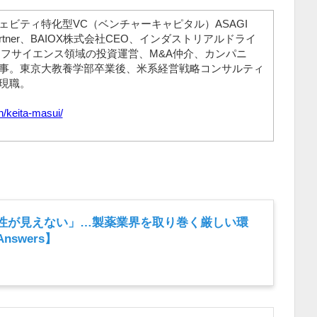
ェビティ特化型VC（ベンチャーキャピタル）ASAGI
ng Partner、BAIOX株式会社CEO、インダストリアルドライ
イフサイエンス領域の投資運営、M&A仲介、カンパニ
事。東京大教養学部卒業後、米系経営戦略コンサルティ
現職。
n/keita-masui/
性が見えない」…製薬業界を取り巻く厳しい環
swers】