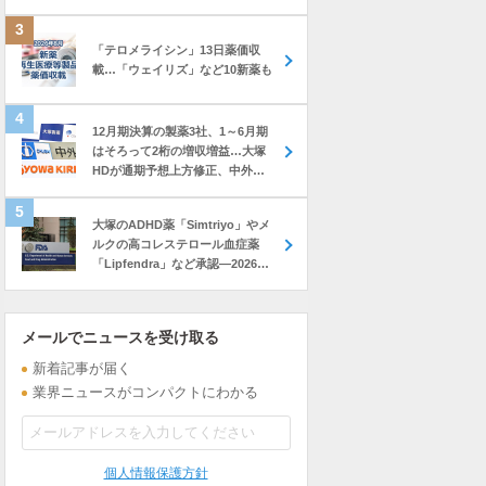
「テロメライシン」13日薬価収
載…「ウェイリズ」など10新薬も
12月期決算の製薬3社、1～6月期
はそろって2桁の増収増益…大塚
HDが通期予想上方修正、中外も
前年上回る進捗
大塚のADHD薬「Simtriyo」やメ
ルクの高コレステロール血症薬
「Lipfendra」など承認―2026年
7月に米FDAが承認した新薬
メールでニュースを受け取る
新着記事が届く
業界ニュースがコンパクトにわかる
個人情報保護方針