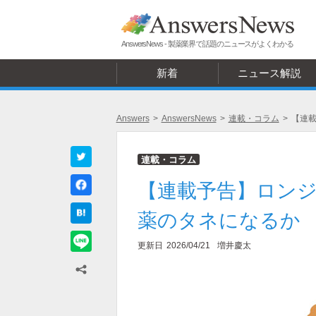
AnswersNews - 製薬業界で話題のニュースがよくわかる
新着
ニュース解説
Answers
>
AnswersNews
>
連載・コラム
>
【連
連載・コラム
【連載予告】ロン
薬のタネになるか
更新日
2026/04/21
増井慶太