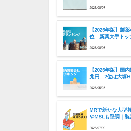
ュースまとめ読み（
2026/08/07
【2026年版】製
位…新薬大手トップ
2026/08/05
【2026年版】国
兆円…2位は大塚
2026/05/25
MRで新たな大型
やMSLも堅調｜製
月）
2026/07/09