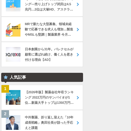
ング―売り上げトップ武田は4.5
兆円…2位は大塚HD、アステラス
と第一三共は初の2兆円突破
MRで新たな大型募集、領域未経
験で応募できる求人も増加…製造
やMSLも堅調｜製薬業界 今月の
転職求人動向レポート（2026年7
月）
日本創業から31年。パレクセルが
顧客に選ばれ続け、働く人を惹き
付ける理由【AD】
人気記事
【2026年版】製薬会社年収ランキ
ング 2022万円のサンバイオが1
位…新薬大手トップは1350万円の
中外製薬
中外製薬、折り返し迎えた「10年
成長戦略」奥田社長が語った手応
えと課題