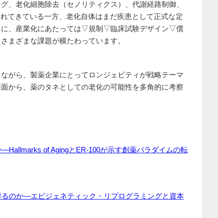
ング、老化細胞除去（セノリティクス）、代謝経路制御、
されてきている一方、老化自体はまだ疾患として正式な定
えに、産業化にあたっては▽規制▽臨床試験デザイン▽償
たさまざまな課題が横たわっています。
しながら、製薬企業にとってロンジェビティが戦略テーマ
両面から、薬のタネとしての老化の可能性を多角的に考察
lmarks of AgingとER-100が示す創薬パラダイムの転
得るのか―エピジェネティック・リプログラミングと資本