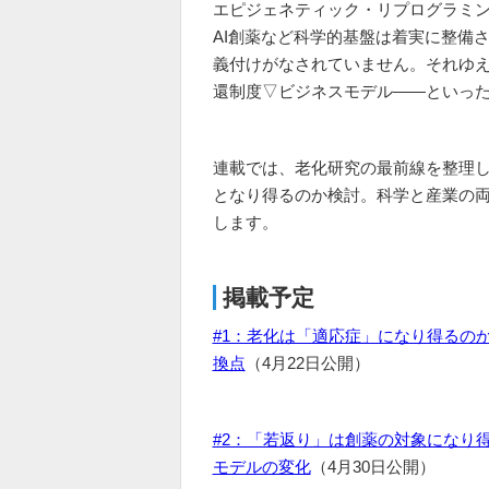
エピジェネティック・リプログラミ
AI創薬など科学的基盤は着実に整備
義付けがなされていません。それゆ
還制度▽ビジネスモデル――といっ
連載では、老化研究の最前線を整理
となり得るのか検討。科学と産業の
します。
掲載予定
#1：老化は「適応症」になり得るのか―Hal
換点
（4月22日公開）
#2：「若返り」は創薬の対象になり
モデルの変化
（4月30日公開）