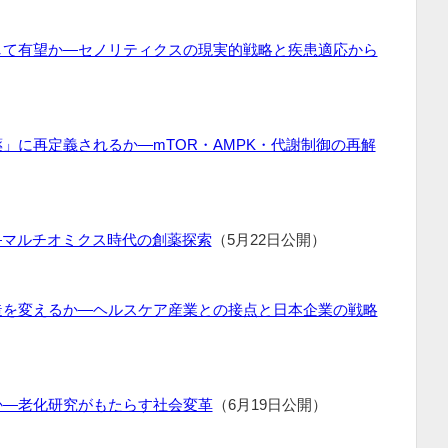
して有望か―セノリティクスの現実的戦略と疾患適応から
」に再定義されるか―mTOR・AMPK・代謝制御の再解
か―マルチオミクス時代の創薬探索
（5月22日公開）
造を変えるか―ヘルスケア産業との接点と日本企業の戦略
か―老化研究がもたらす社会変革
（6月19日公開）