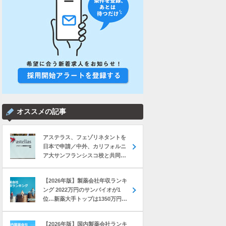
オススメの記事
アステラス、フェゾリネタントを
日本で申請／中外、カリフォルニ
ア大サンフランシスコ校と共同研
究 など｜製薬業界きょうのニュー
スまとめ読み（2026年8月7日）
【2026年版】製薬会社年収ランキ
ング 2022万円のサンバイオが1
位…新薬大手トップは1350万円の
中外製薬
【2026年版】国内製薬会社ランキ