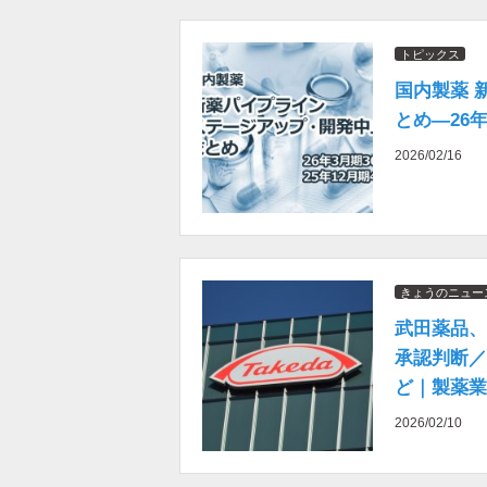
トピックス
国内製薬 
とめ―26年
2026/02/16
きょうのニュー
武田薬品、
承認判断／
ど｜製薬業
日）
2026/02/10