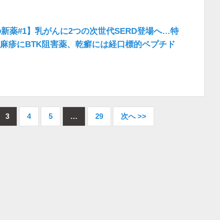
年の新薬#1】乳がんに2つの次世代SERD登場へ…特
麻疹にBTK阻害薬、乾癬には経口標的ペプチド
3
4
5
…
29
次へ >>