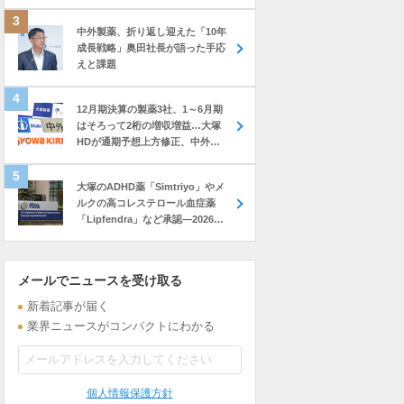
中外製薬、折り返し迎えた「10年
成長戦略」奥田社長が語った手応
えと課題
12月期決算の製薬3社、1～6月期
はそろって2桁の増収増益…大塚
HDが通期予想上方修正、中外も
前年上回る進捗
大塚のADHD薬「Simtriyo」やメ
ルクの高コレステロール血症薬
「Lipfendra」など承認―2026年
7月に米FDAが承認した新薬
メールでニュースを受け取る
新着記事が届く
業界ニュースがコンパクトにわかる
個人情報保護方針