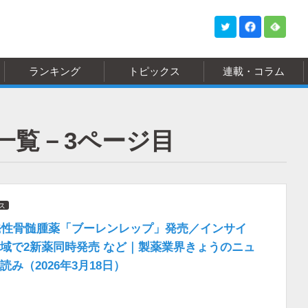
ランキング
トピックス
連載・コラム
一覧－3ページ目
ス
発性骨髄腫薬「ブーレンレップ」発売／インサイ
域で2新薬同時発売 など｜製薬業界きょうのニュ
み（2026年3月18日）