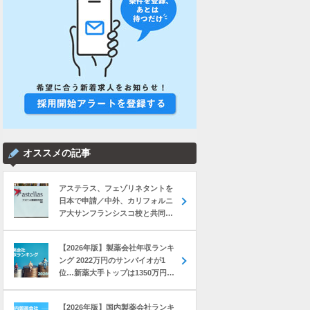
オススメの記事
アステラス、フェゾリネタントを
日本で申請／中外、カリフォルニ
ア大サンフランシスコ校と共同研
究 など｜製薬業界きょうのニュー
スまとめ読み（2026年8月7日）
【2026年版】製薬会社年収ランキ
ング 2022万円のサンバイオが1
位…新薬大手トップは1350万円の
中外製薬
【2026年版】国内製薬会社ランキ