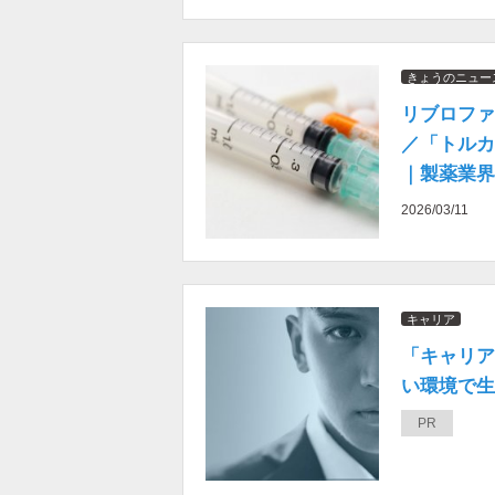
きょうのニュー
リブロファ
／「トルカ
｜製薬業界
2026/03/11
キャリア
「キャリア
い環境で生き
PR