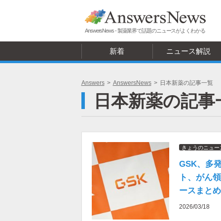
AnswersNews - 製薬業界で話題のニュースがよくわかる
新着
ニュース解説
Answers
>
AnswersNews
>
日本新薬の記事一覧
日本新薬の記事
きょうのニュー
GSK、多
ト、がん領
ースまとめ読
2026/03/18