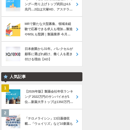
ング―売り上げトップ武田は4.5
兆円…2位は大塚HD、アステラス
と第一三共は初の2兆円突破
MRで新たな大型募集、領域未経
験で応募できる求人も増加…製造
やMSLも堅調｜製薬業界 今月の
転職求人動向レポート（2026年7
月）
日本創業から31年。パレクセルが
顧客に選ばれ続け、働く人を惹き
付ける理由【AD】
人気記事
【2026年版】製薬会社年収ランキ
ング 2022万円のサンバイオが1
位…新薬大手トップは1350万円の
中外製薬
「テロメライシン」13日薬価収
載…「ウェイリズ」など10新薬も