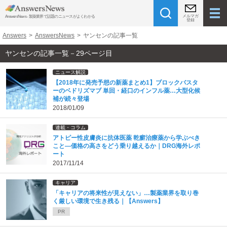
メルマガ
AnswersNews - 製薬業界で話題のニュースがよくわかる
登録
Answers
>
AnswersNews
>
ヤンセンの記事一覧
ヤンセンの記事一覧－29ページ目
ニュース解説
【2018年に発売予想の新薬まとめ1】ブロックバスタ
ーのベドリズマブ 単回・経口のインフル薬…大型化候
補が続々登場
2018/01/09
連載・コラム
アトピー性皮膚炎に抗体医薬 乾癬治療薬から学ぶべき
こと―価格の高さをどう乗り越えるか｜DRG海外レポ
ート
2017/11/14
キャリア
「キャリアの将来性が見えない」…製薬業界を取り巻
く厳しい環境で生き残る｜【Answers】
PR