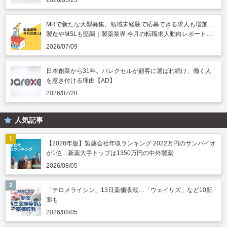
2026/05/25
MRで新たな大型募集、領域未経験で応募できる求人も増加…
製造やMSLも堅調｜製薬業界 今月の転職求人動向レポート
（2026年7月）
2026/07/09
日本創業から31年。パレクセルが顧客に選ばれ続け、働く人
を惹き付ける理由【AD】
2026/07/28
人気記事
【2026年版】製薬会社年収ランキング 2022万円のサンバイオ
が1位…新薬大手トップは1350万円の中外製薬
2026/08/05
「テロメライシン」13日薬価収載…「ウェイリズ」など10新
薬も
2026/08/05