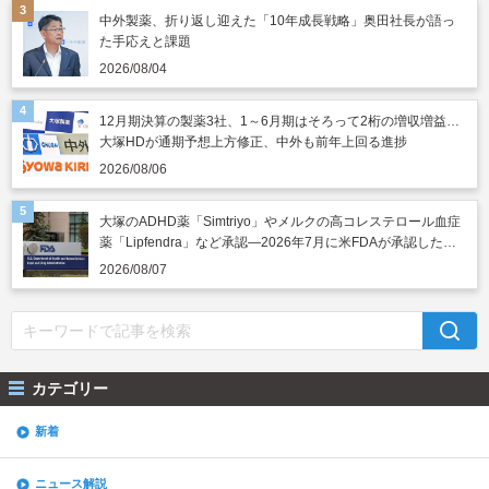
中外製薬、折り返し迎えた「10年成長戦略」奥田社長が語っ
た手応えと課題
2026/08/04
12月期決算の製薬3社、1～6月期はそろって2桁の増収増益…
大塚HDが通期予想上方修正、中外も前年上回る進捗
2026/08/06
大塚のADHD薬「Simtriyo」やメルクの高コレステロール血症
薬「Lipfendra」など承認―2026年7月に米FDAが承認した新
薬
2026/08/07
カテゴリー
新着
ニュース解説