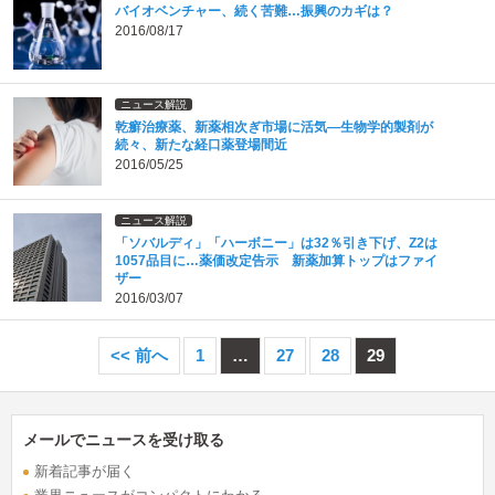
バイオベンチャー、続く苦難…振興のカギは？
2016/08/17
ニュース解説
乾癬治療薬、新薬相次ぎ市場に活気―生物学的製剤が
続々、新たな経口薬登場間近
2016/05/25
ニュース解説
「ソバルディ」「ハーボニー」は32％引き下げ、Z2は
1057品目に…薬価改定告示 新薬加算トップはファイ
ザー
2016/03/07
<< 前へ
1
…
27
28
29
メールでニュースを受け取る
新着記事が届く