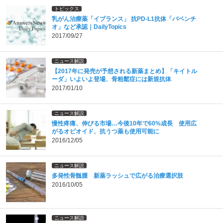
トピックス
乳がん治療薬「イブランス」 抗PD-L1抗体「バベンチ
オ」など承認｜DailyTopics
2017/09/27
ニュース解説
【2017年に発売が予想される新薬まとめ】「キイトル
ーダ」いよいよ登場、骨粗鬆症には新規抗体
2017/01/10
ニュース解説
慢性疼痛、伸びる市場…今後10年で60%成長 使用広
がるオピオイド、抗うつ薬も使用可能に
2016/12/05
ニュース解説
多発性骨髄腫 新薬ラッシュで広がる治療選択肢
2016/10/05
ニュース解説