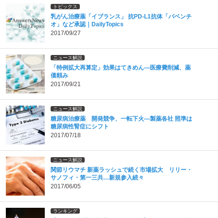
トピックス
乳がん治療薬「イブランス」 抗PD-L1抗体「バベンチ
オ」など承認｜DailyTopics
2017/09/27
ニュース解説
「特例拡大再算定」効果はてきめん―医療費削減、薬
価頼み
2017/09/21
ニュース解説
糖尿病治療薬 開発競争、一転下火―製薬各社 照準は
糖尿病性腎症にシフト
2017/07/18
ニュース解説
関節リウマチ 新薬ラッシュで続く市場拡大 リリー・
サノフィ・第一三共…新規参入続々
2017/06/05
ランキング