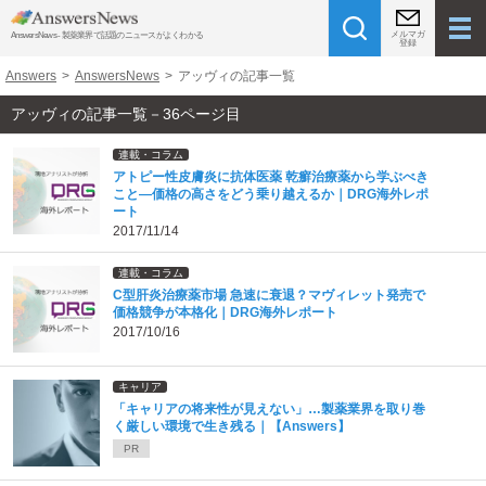
メルマガ
AnswersNews - 製薬業界で話題のニュースがよくわかる
登録
Answers
>
AnswersNews
>
アッヴィの記事一覧
アッヴィの記事一覧－36ページ目
連載・コラム
アトピー性皮膚炎に抗体医薬 乾癬治療薬から学ぶべき
こと―価格の高さをどう乗り越えるか｜DRG海外レポ
ート
2017/11/14
連載・コラム
C型肝炎治療薬市場 急速に衰退？マヴィレット発売で
価格競争が本格化｜DRG海外レポート
2017/10/16
キャリア
「キャリアの将来性が見えない」…製薬業界を取り巻
く厳しい環境で生き残る｜【Answers】
PR