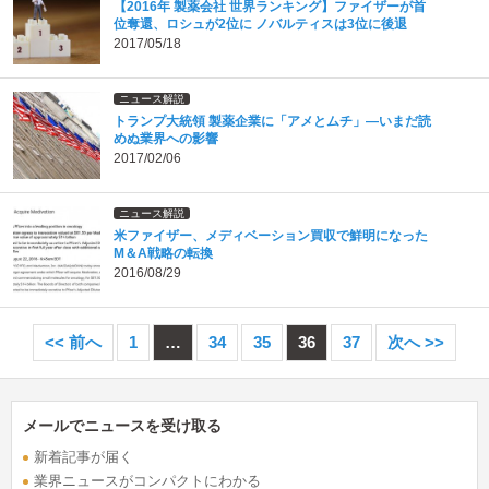
【2016年 製薬会社 世界ランキング】ファイザーが首
位奪還、ロシュが2位に ノバルティスは3位に後退
2017/05/18
ニュース解説
トランプ大統領 製薬企業に「アメとムチ」―いまだ読
めぬ業界への影響
2017/02/06
ニュース解説
米ファイザー、メディベーション買収で鮮明になった
M＆A戦略の転換
2016/08/29
<< 前へ
1
…
34
35
36
37
次へ >>
メールでニュースを受け取る
新着記事が届く
業界ニュースがコンパクトにわかる