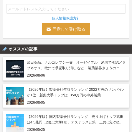
個人情報保護方針
オススメの記事
武田薬品、ナルコレプシー薬「オーゼイフル」米国で承認／タ
ブネオス、欧州で承認取り消し など｜製薬業界きょうのニュ
ースまとめ読み（2026年8月6日）
2026/08/06
【2026年版】製薬会社年収ランキング 2022万円のサンバイオ
が1位…新薬大手トップは1350万円の中外製薬
2026/08/05
【2026年版】国内製薬会社ランキング―売り上げトップ武田
は4.5兆円…2位は大塚HD、アステラスと第一三共は初の2兆
円突破
2026/05/25