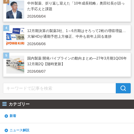
中外製薬、折り返し迎えた「10年成長戦略」奥田社長が語っ
た手応えと課題
2026/08/04
12月期決算の製薬3社、1～6月期はそろって2桁の増収増益…
大塚HDが通期予想上方修正、中外も前年上回る進捗
2026/08/06
国内製薬 開発パイプラインの動向まとめ―27年3月期1Q/26年
12月期2Q【随時更新】
2026/08/07
カテゴリー
新着
ニュース解説