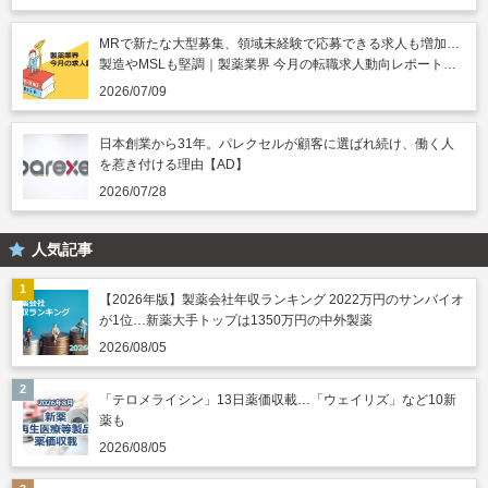
MRで新たな大型募集、領域未経験で応募できる求人も増加…
製造やMSLも堅調｜製薬業界 今月の転職求人動向レポート
（2026年7月）
2026/07/09
日本創業から31年。パレクセルが顧客に選ばれ続け、働く人
を惹き付ける理由【AD】
2026/07/28
人気記事
【2026年版】製薬会社年収ランキング 2022万円のサンバイオ
が1位…新薬大手トップは1350万円の中外製薬
2026/08/05
「テロメライシン」13日薬価収載…「ウェイリズ」など10新
薬も
2026/08/05