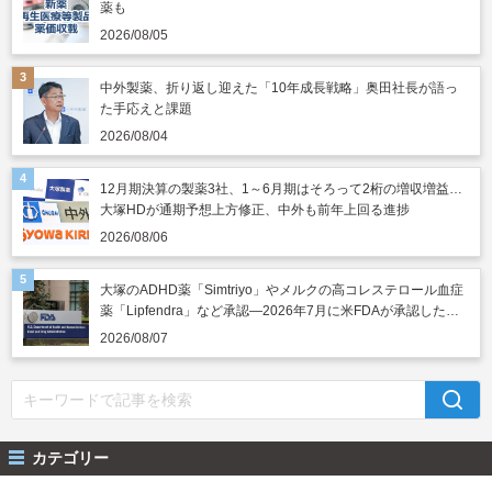
薬も
2026/08/05
中外製薬、折り返し迎えた「10年成長戦略」奥田社長が語っ
た手応えと課題
2026/08/04
12月期決算の製薬3社、1～6月期はそろって2桁の増収増益…
大塚HDが通期予想上方修正、中外も前年上回る進捗
2026/08/06
大塚のADHD薬「Simtriyo」やメルクの高コレステロール血症
薬「Lipfendra」など承認―2026年7月に米FDAが承認した新
薬
2026/08/07
カテゴリー