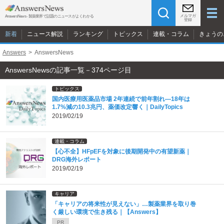
メルマガ
AnswersNews - 製薬業界で話題のニュースがよくわかる
登録
新着
ニュース解説
ランキング
トピックス
連載・コラム
きょうの
Answers
>
AnswersNews
AnswersNewsの記事一覧－374ページ目
トピックス
国内医療用医薬品市場 2年連続で前年割れ―18年は
1.7%減の10.3兆円、薬価改定響く｜DailyTopics
2019/02/19
連載・コラム
【心不全】HFpEFを対象に後期開発中の有望新薬｜
DRG海外レポート
2019/02/19
キャリア
「キャリアの将来性が見えない」…製薬業界を取り巻
く厳しい環境で生き残る｜【Answers】
PR