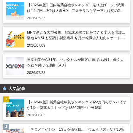
【2026年版】国内製薬会社ランキング―売り上げトップ武田
は4.5兆円…2位は大塚HD、アステラスと第一三共は初の2兆
円突破
2026/05/25
MRで新たな大型募集、領域未経験で応募できる求人も増加…
製造やMSLも堅調｜製薬業界 今月の転職求人動向レポート
（2026年7月）
2026/07/09
日本創業から31年。パレクセルが顧客に選ばれ続け、働く人
を惹き付ける理由【AD】
2026/07/28
人気記事
【2026年版】製薬会社年収ランキング 2022万円のサンバイオ
が1位…新薬大手トップは1350万円の中外製薬
2026/08/05
「テロメライシン」13日薬価収載…「ウェイリズ」など10新