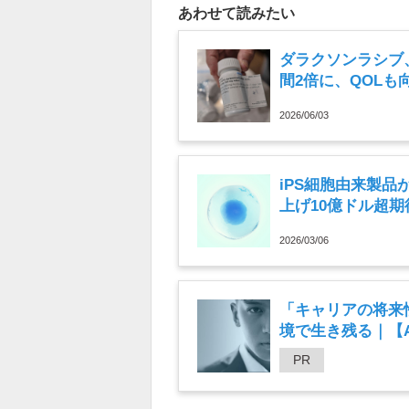
あわせて読みたい
ダラクソンラシブ
間2倍に、QOLも
2026/06/03
iPS細胞由来製
上げ10億ドル超
2026/03/06
「キャリアの将来
境で生き残る｜【An
PR