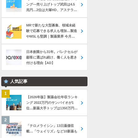
ング―売り上げトップ武田は4.5
兆円…2位は大塚HD、アステラス
と第一三共は初の2兆円突破
MRで新たな大型募集、領域未経
験で応募できる求人も増加…製造
やMSLも堅調｜製薬業界 今月の
転職求人動向レポート（2026年7
月）
日本創業から31年。パレクセルが
顧客に選ばれ続け、働く人を惹き
付ける理由【AD】
人気記事
【2026年版】製薬会社年収ランキ
ング 2022万円のサンバイオが1
位…新薬大手トップは1350万円の
中外製薬
「テロメライシン」13日薬価収
載…「ウェイリズ」など10新薬も