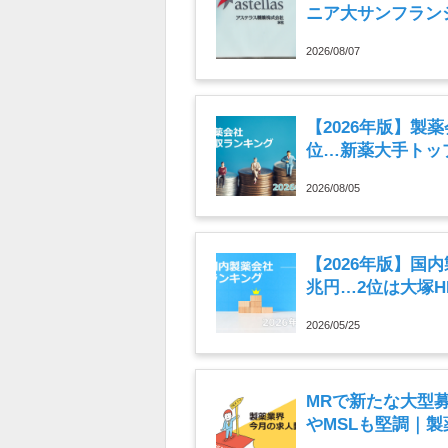
ニア大サンフラン
ュースまとめ読み（
2026/08/07
【2026年版】製
位…新薬大手トップ
2026/08/05
【2026年版】国
兆円…2位は大塚
2026/05/25
MRで新たな大型
やMSLも堅調｜製
月）