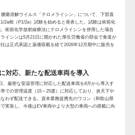
、腫瘍溶解ウイルス「テロメライシン」について、下部直
/2a相（P1/2a）試験を始めると発表した。試験は術前化
施。術前化学放射線療法にテロメライシンを併用した場合
ライシンは5月21日に開かれた厚生労働省の部会で食道が
は正式承認と薬価収載を経て2026年12月期中に販売を
理に対応、新たな配送車両を導入
3日、厳密な室温管理に対応した配送車両を8月から導入す
準での管理温度（15～25度）に対応しており、炎天下や
損なわず配送できる。資本業務提携先のワコン（和歌山県
で実装し、今後はEV車両やより大型の車両への搭載に向