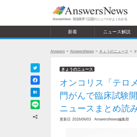
AnswersNews - 製薬業界で話題のニュースがよくわかる
新着
ニュース解説
Answers
>
AnswersNews
>
きょうのニュース
>
オ
きょうのニュース
オンコリス「テロ
門がんで臨床試験開
ニュースまとめ読み（
更新日
2026/06/03
AnswersNews編集部