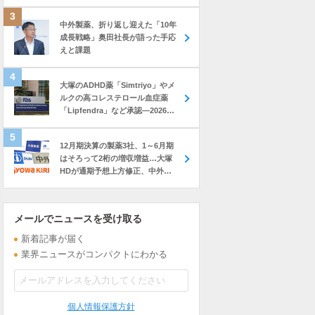
中外製薬、折り返し迎えた「10年
成長戦略」奥田社長が語った手応
えと課題
大塚のADHD薬「Simtriyo」やメ
ルクの高コレステロール血症薬
「Lipfendra」など承認―2026年
7月に米FDAが承認した新薬
12月期決算の製薬3社、1～6月期
はそろって2桁の増収増益…大塚
HDが通期予想上方修正、中外も
前年上回る進捗
メールでニュースを受け取る
新着記事が届く
業界ニュースがコンパクトにわかる
個人情報保護方針