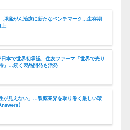
、膵臓がん治療に新たなベンチマーク…生存期
向上
品が日本で世界初承認、住友ファーマ「世界で売り
期待」…続く製品開発も活発
性が見えない」…製薬業界を取り巻く厳しい環
swers】