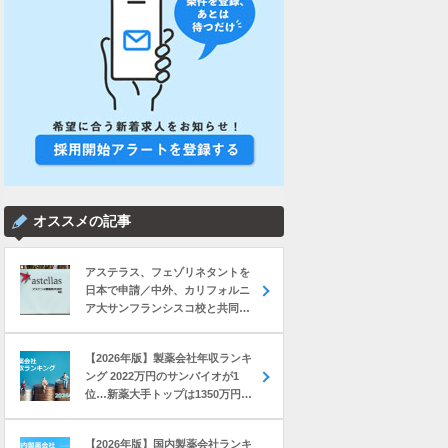
オススメの記事
アステラス、フェゾリネタントを
日本で申請／中外、カリフォルニ
ア大サンフランシスコ校と共同研
究 など｜製薬業界きょうのニュー
スまとめ読み（2026年8月7日）
【2026年版】製薬会社年収ランキ
ング 2022万円のサンバイオが1
位…新薬大手トップは1350万円の
中外製薬
【2026年版】国内製薬会社ランキ