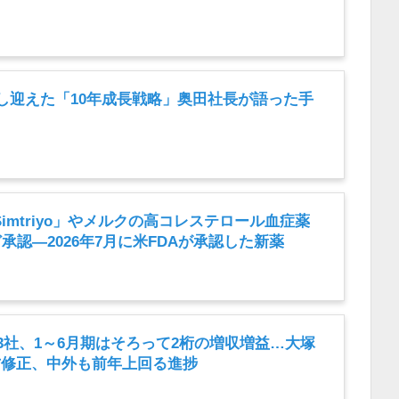
し迎えた「10年成長戦略」奥田社長が語った手
Simtriyo」やメルクの高コレステロール血症薬
」など承認―2026年7月に米FDAが承認した新薬
3社、1～6月期はそろって2桁の増収増益…大塚
方修正、中外も前年上回る進捗