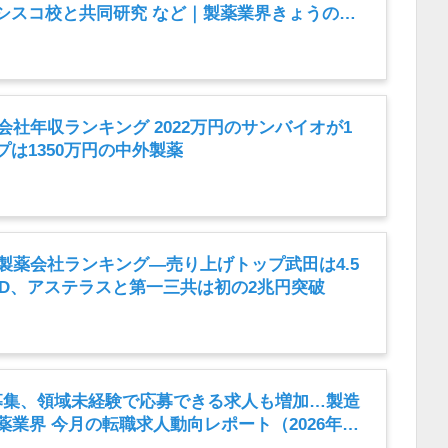
シスコ校と共同研究 など｜製薬業界きょうのニ
2026年8月7日）
薬会社年収ランキング 2022万円のサンバイオが1
は1350万円の中外製薬
内製薬会社ランキング―売り上げトップ武田は4.5
HD、アステラスと第一三共は初の2兆円突破
募集、領域未経験で応募できる求人も増加…製造
薬業界 今月の転職求人動向レポート（2026年7