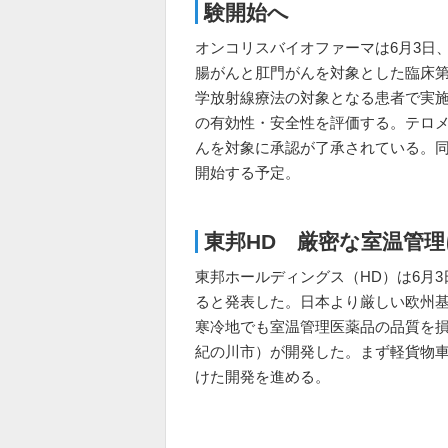
験開始へ
オンコリスバイオファーマは6月3日
腸がんと肛門がんを対象とした臨床第1
学放射線療法の対象となる患者で実
の有効性・安全性を評価する。テロメ
んを対象に承認が了承されている。同社
開始する予定。
東邦HD 厳密な室温管
東邦ホールディングス（HD）は6月
ると発表した。日本より厳しい欧州基
寒冷地でも室温管理医薬品の品質を
紀の川市）が開発した。まず軽貨物車
けた開発を進める。