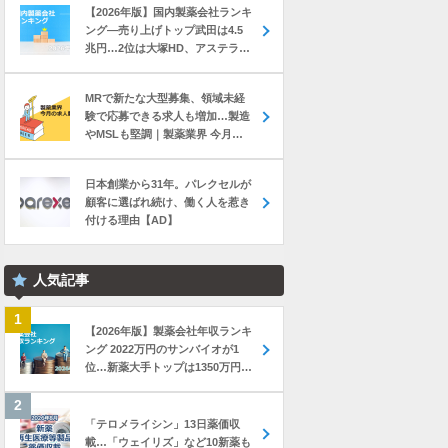
【2026年版】国内製薬会社ランキ
ング―売り上げトップ武田は4.5
兆円…2位は大塚HD、アステラス
と第一三共は初の2兆円突破
MRで新たな大型募集、領域未経
験で応募できる求人も増加…製造
やMSLも堅調｜製薬業界 今月の
転職求人動向レポート（2026年7
月）
日本創業から31年。パレクセルが
顧客に選ばれ続け、働く人を惹き
付ける理由【AD】
人気記事
【2026年版】製薬会社年収ランキ
ング 2022万円のサンバイオが1
位…新薬大手トップは1350万円の
中外製薬
「テロメライシン」13日薬価収
載…「ウェイリズ」など10新薬も