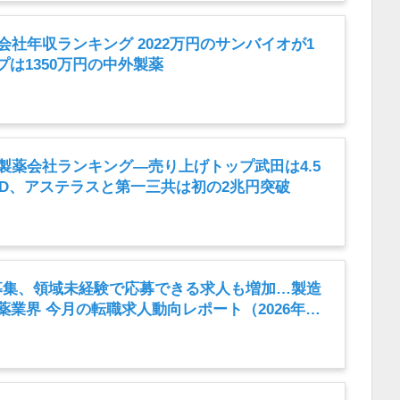
薬会社年収ランキング 2022万円のサンバイオが1
は1350万円の中外製薬
内製薬会社ランキング―売り上げトップ武田は4.5
HD、アステラスと第一三共は初の2兆円突破
募集、領域未経験で応募できる求人も増加…製造
薬業界 今月の転職求人動向レポート（2026年7