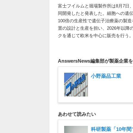
富士フイルムと堀場製作所は8月7日
同開発したと発表した。細胞への遺伝
100倍の生産性で遺伝子治療薬の製
置の設計と生産を担い、2026年以
クを通じて欧米を中心に販売を行う
AnswersNews編集部が製薬企業
小野薬品工業
あわせて読みたい
科研製薬「10年間