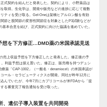
、正式契約を結んだと発表した。契約により、小野薬品は
利を取得。生化学は、開発や販売などの進捗に応じて複数
ティを受け取る。Gel-Oneは架橋ヒアルロン酸を有効
関節と股関節の変形性関節症を対象としたP3試験などが
の基本合意を結び、正式契約に向けた協議を進めていた。
予想を下方修正…DMD薬の米国承認見送
通期の売上収益予想を下方修正したと発表した。修正後の予
減）。利益予想は据え置いた。修正は、販売権を持つデュシ
「CAP-1002」（一般名・deramiocel）の米国承認が
コール・セラピューティクスが開発。同社が昨年12月に
込んでいたが、今年7月にカプリコールが米FDAから「提
とする審査完了報告通知を受け取った。
所、遺伝子導入装置を共同開発