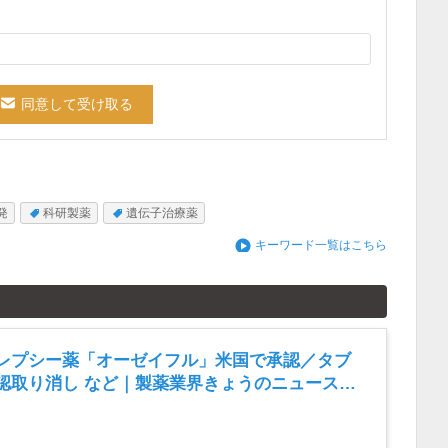
発
科研製薬
遺伝子治療薬
キーワード一覧はこちら
レプシー薬「オーゼイフル」米国で承認／タブ
認取り消し など｜製薬業界きょうのニュースま
8月6日）