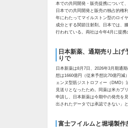
本での共同開発・販売提携について
日本での共同開発と販売の独占的権
年にわたってマイルストン型のロイヤリ
成分とする関節注射剤。日本では、膝
行われている。両社は今年4月に提携
日本新薬、通期売り上げ
りで
日本新薬は8月7日、2026年3月期
想は1660億円（従来予想比70億円
ェンヌ型筋ジストロフィー（DMD）治療薬
見送りとなったため。同薬は米カプリ
申請し、日本新薬は今期中の発売を見
出されたデータでは承認できない」
富士フイルムと堀場製作