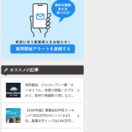
オススメの記事
武田薬品、ナルコレプシー薬「オ
ーゼイフル」米国で承認／タブネ
オス、欧州で承認取り消し など｜
製薬業界きょうのニュースまとめ
読み（2026年8月6日）
【2026年版】製薬会社年収ランキ
ング 2022万円のサンバイオが1
位…新薬大手トップは1350万円の
中外製薬