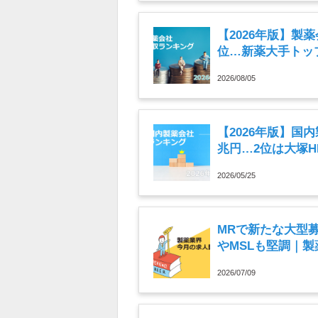
【2026年版】製
位…新薬大手トップ
2026/08/05
【2026年版】国
兆円…2位は大塚
2026/05/25
MRで新たな大型
やMSLも堅調｜製
月）
2026/07/09