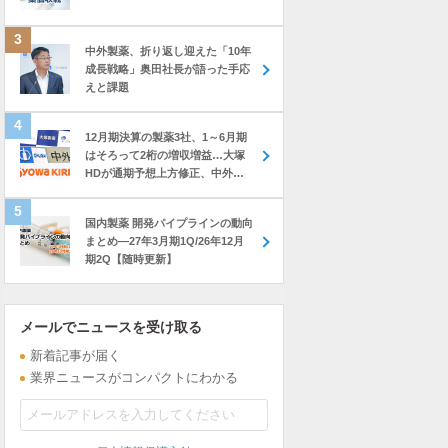
中外製薬、折り返し迎えた「10年
成長戦略」奥田社長が語った手応
えと課題
12月期決算の製薬3社、1～6月期
はそろって2桁の増収増益…大塚
HDが通期予想上方修正、中外も
前年上回る進捗
国内製薬 開発パイプラインの動向
まとめ―27年3月期1Q/26年12月
期2Q【随時更新】
メールでニュースを受け取る
新着記事が届く
業界ニュースがコンパクトにわかる