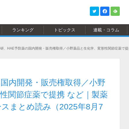
ランキング
トピックス
連載・コラム
科研、HAE予防薬の国内開発・販売権取得／小野薬品と生化学、変形性関節症薬で提
の国内開発・販売権取得／小野
性関節症薬で提携 など｜製薬
スまとめ読み（2025年8月7