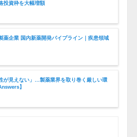
略投資枠を大幅増額
製薬企業 国内新薬開発パイプライン｜疾患領域
）
性が見えない」…製薬業界を取り巻く厳しい環
swers】