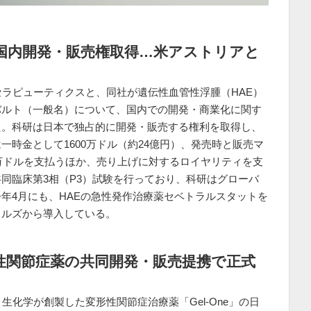
の国内開発・販売権取得…米アストリアと
セラピューティクスと、同社が遺伝性血管性浮腫（HAE）
バルト（一般名）について、国内での開発・商業化に関す
た。科研は日本で独占的に開発・販売する権利を取得し、
時金として1600万ドル（約24億円）、発売時と販売マ
0万ドルを支払うほか、売り上げに対するロイヤリティを支
同臨床第3相（P3）試験を行っており、科研はグローバ
年4月にも、HAEの急性発作治療薬セベトラルスタットを
カルズから導入している。
性関節症薬の共同開発・販売提携で正式
生化学が創製した変形性関節症治療薬「Gel-One」の日