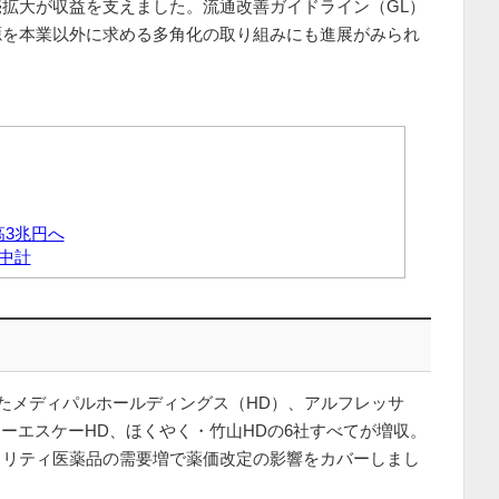
拡大が収益を支えました。流通改善ガイドライン（GL）
源を本業以外に求める多角化の取り組みにも進展がみられ
高3兆円へ
中計
したメディパルホールディングス（HD）、アルフレッサ
ケーエスケーHD、ほくやく・竹山HDの6社すべてが増収。
ャリティ医薬品の需要増で薬価改定の影響をカバーしまし