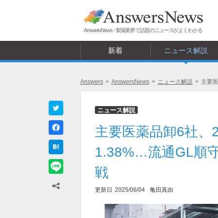
AnswersNews - 製薬業界で話題のニュースがよくわかる
新着
ニュース解説
Answers
>
AnswersNews
>
ニュース解説
>
主要医
ニュース解説
主要医薬品卸6社、
1.38%…流通GL
戦
更新日
2025/06/04
亀田真由