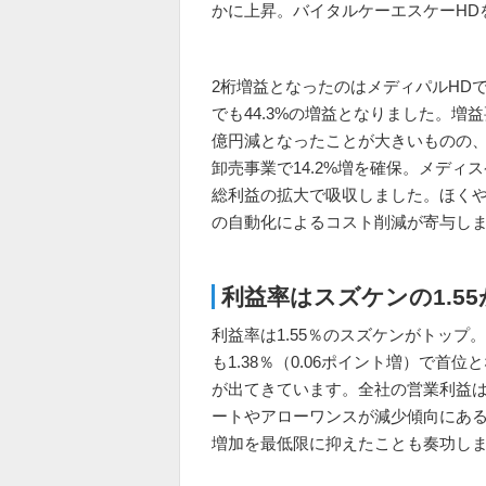
かに上昇。バイタルケーエスケーHD
2桁増益となったのはメディパルHDで
でも44.3%の増益となりました。増
億円減となったことが大きいものの、
卸売事業で14.2%増を確保。メデ
総利益の拡大で吸収しました。ほくやく
の自動化によるコスト削減が寄与し
利益率はスズケンの1.5
利益率は1.55％のスズケンがトップ
も1.38％（0.06ポイント増）で首
が出てきています。全社の営業利益は3
ートやアローワンスが減少傾向にある
増加を最低限に抑えたことも奏功し