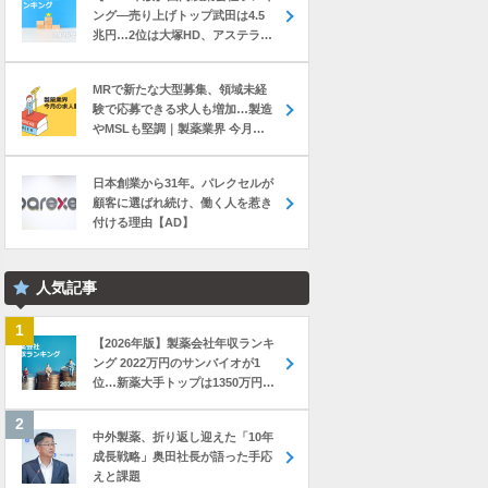
ング―売り上げトップ武田は4.5
兆円…2位は大塚HD、アステラス
と第一三共は初の2兆円突破
MRで新たな大型募集、領域未経
験で応募できる求人も増加…製造
やMSLも堅調｜製薬業界 今月の
転職求人動向レポート（2026年7
月）
日本創業から31年。パレクセルが
顧客に選ばれ続け、働く人を惹き
付ける理由【AD】
人気記事
【2026年版】製薬会社年収ランキ
ング 2022万円のサンバイオが1
位…新薬大手トップは1350万円の
中外製薬
中外製薬、折り返し迎えた「10年
成長戦略」奥田社長が語った手応
えと課題