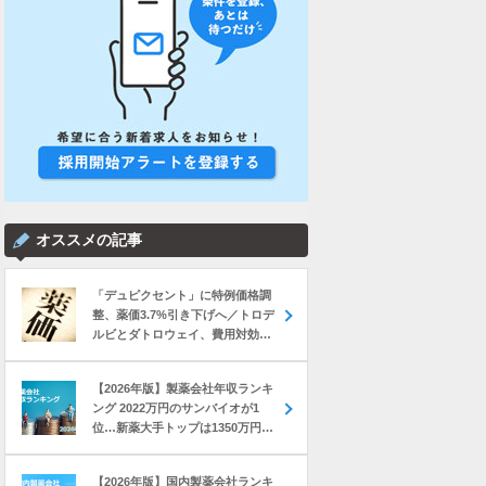
オススメの記事
「デュピクセント」に特例価格調
整、薬価3.7%引き下げへ／トロデ
ルビとダトロウェイ、費用対効果
評価で11%薬価下げ など｜製薬業
界きょうのニュースまとめ読み
【2026年版】製薬会社年収ランキ
（2026年8月5日）
ング 2022万円のサンバイオが1
位…新薬大手トップは1350万円の
中外製薬
【2026年版】国内製薬会社ランキ