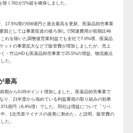
を除く5社が1%超を確保しました。
、17.5%増の556億円と過去最高を更新。医薬品卸売事業
益要因としては事業投資の後ろ倒しで関連費用が前期比46
これを除いた調整後営業利益でも全社で7.0%増、医薬品
ィスケットの事業拡大などで販管費が増加しましたが、売上
・竹山HDも医薬品卸売事業で25.5%の増益。物流拠点
ました。
5が最高
。前期から0.09ポイント増加しました。医薬品卸売事業で
位となり、21年度から強めている利益重視の取り組みの効果
71億円（6.4%増）でした。同社は増益について「リベ
中、1次売差マイナスの改善に努めた」と説明。販管費の
ました。