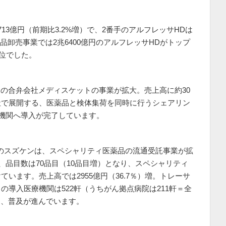
13億円（前期比3.2%増）で、2番手のアルフレッサHDは
医薬品卸売事業では2兆6400億円のアルフレッサHDがトップ
2位でした。
Dとの合弁会社メディスケットの事業が拡大。売上高に約30
社で展開する、医薬品と検体集荷を同時に行うシェアリン
療機関へ導入が完了しています。
高3位のスズケンは、スペシャリティ医薬品の流通受託事業が拡
、品目数は70品目（10品目増）となり、スペシャリティ
います。売上高では2955億円（36.7％）増。トレーサ
導入医療機関は522軒（うちがん拠点病院は211軒＝全
り、普及が進んでいます。