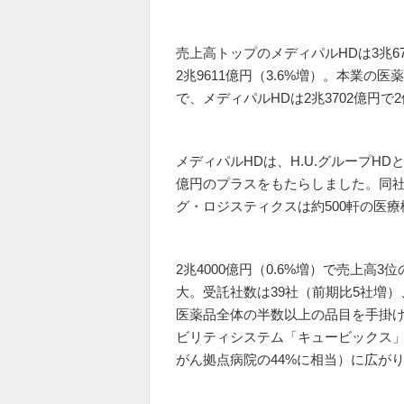
売上高トップのメディパルHDは3兆67
2兆9611億円（3.6%増）。本業の
で、メディパルHDは2兆3702億円で
メディパルHDは、H.U.グループH
億円のプラスをもたらしました。同
グ・ロジスティクスは約500軒の医
2兆4000億円（0.6%増）で売上
大。受託社数は39社（前期比5社増）
医薬品全体の半数以上の品目を手掛けて
ビリティシステム「キュービックス」の
がん拠点病院の44%に相当）に広が