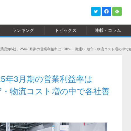
ランキング
トピックス
連載・コラム
薬品卸6社、25年3月期の営業利益率は1.38%…流通GL順守・物流コスト増の中で
25年3月期の営業利益率は
順守・物流コスト増の中で各社善