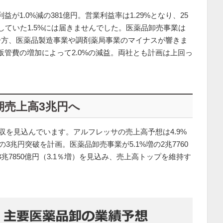
が1.0%減の381億円。営業利益率は1.29%となり、25
していた1.5%には届きませんでした。医薬品卸売事業は
一方、医薬品製造事業や調剤薬局事業のマイナスが響きま
販管費の増加によって2.0%の減益。両社とも計画は上回っ
期売上高3兆円へ
増収を見込んでいます。アルフレッサの売上高予想は4.9%
の3兆円突破を計画。医薬品卸売事業が5.1%増の2兆7760
兆7850億円（3.1％増）を見込み、売上高トップを維持す