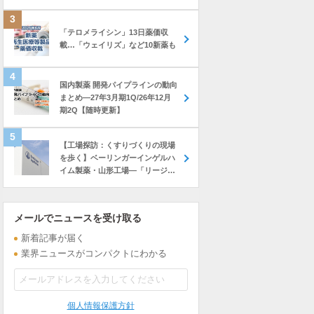
「テロメライシン」13日薬価収
載…「ウェイリズ」など10新薬も
国内製薬 開発パイプラインの動向
まとめ―27年3月期1Q/26年12月
期2Q【随時更新】
【工場探訪：くすりづくりの現場
を歩く】ベーリンガーインゲルハ
イム製薬・山形工場―「リージョ
ナル・ハブ」へと進化、アジア・
オセアニアに製品供給…新棟建設
も進む
メールでニュースを受け取る
新着記事が届く
業界ニュースがコンパクトにわかる
個人情報保護方針