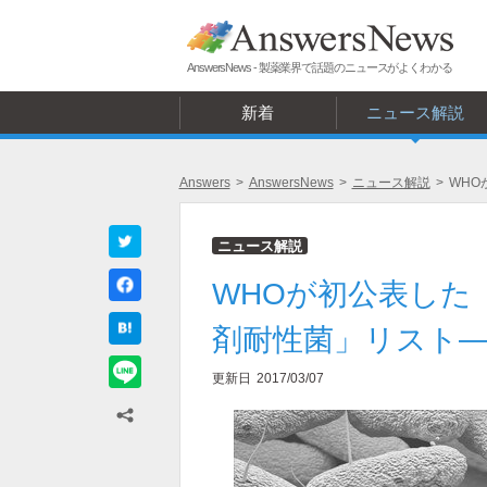
AnswersNews - 製薬業界で話題のニュースがよくわかる
新着
ニュース解説
Answers
>
AnswersNews
>
ニュース解説
>
WHO
ニュース解説
WHOが初公表した
剤耐性菌」リスト―
更新日
2017/03/07