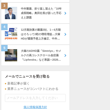
中外製薬、折り返し迎えた「10年
成長戦略」奥田社長が語った手応
えと課題
12月期決算の製薬3社、1～6月期
はそろって2桁の増収増益…大塚
HDが通期予想上方修正、中外も
前年上回る進捗
大塚のADHD薬「Simtriyo」やメ
ルクの高コレステロール血症薬
「Lipfendra」など承認―2026年
7月に米FDAが承認した新薬
メールでニュースを受け取る
新着記事が届く
業界ニュースがコンパクトにわかる
個人情報保護方針