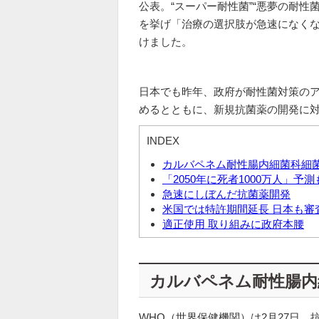
公表。“スーパー耐性菌”“悪夢の耐性
を挙げ「治療の選択肢が急速になく
けました。
日本でも昨年、政府が耐性菌対策の
めるとともに、新規抗菌薬の開発に
INDEX
カルバペネム耐性腸内細菌科細
「2050年に死者1000万人」予測
急速にしぼんだ抗菌薬開発
米国では特許期間延長 日本も審
適正使用 取り組みに政府本腰
カルバペネム耐性腸内
WHO（世界保健機関）は2月27日