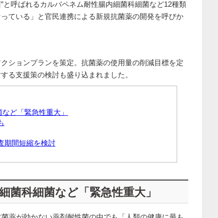
菌”と呼ばれるカルバペネム耐性腸内細菌科細菌など12種類
なっている」と官民連携による新規抗菌薬の開発を呼びか
アクションプランを策定。抗菌薬の使用量の削減目標を定
対する支援策の検討も盛り込まれました。
菌など「緊急性重大」
も
査期間短縮を検討
細菌科細菌など「緊急性重大」
、抗菌薬が効かない薬剤耐性菌の中でも「人類の健康に最も