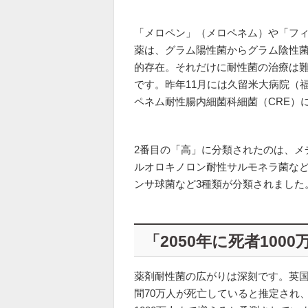
「メロペン」（メロペネム）や「フ
薬は、グラム陽性菌からグラム陰性
的存在。それだけに耐性菌の治療は難
です。昨年11月には久留米大病院（
ペネム耐性腸内細菌科細菌（CRE）
2番目の「高」に分類されたのは、メ
ルオロキノロン耐性サルモネラ菌など
ンサ球菌など3種類が分類されました
「2050年に死者100
薬剤耐性菌の広がりは深刻です。英
間70万人が死亡していると推定され、