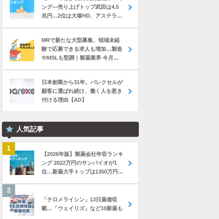
ング―売り上げトップ武田は4.5
兆円…2位は大塚HD、アステラス
と第一三共は初の2兆円突破
MRで新たな大型募集、領域未経
験で応募できる求人も増加…製造
やMSLも堅調｜製薬業界 今月の
転職求人動向レポート（2026年7
月）
日本創業から31年。パレクセルが
顧客に選ばれ続け、働く人を惹き
付ける理由【AD】
人気記事
【2026年版】製薬会社年収ランキ
ング 2022万円のサンバイオが1
位…新薬大手トップは1350万円の
中外製薬
「テロメライシン」13日薬価収
載…「ウェイリズ」など10新薬も