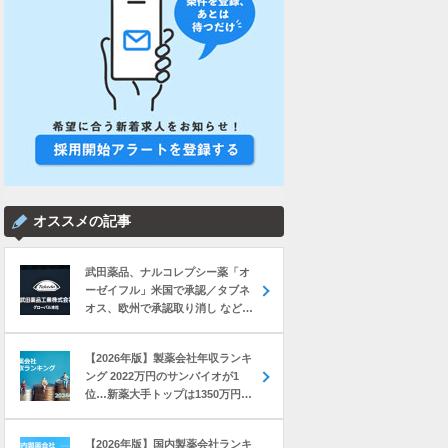
オススメの記事
武田薬品、ナルコレプシー薬「オ
ーゼイフル」米国で承認／タブネ
オス、欧州で承認取り消し など｜
製薬業界きょうのニュースまとめ
読み（2026年8月6日）
【2026年版】製薬会社年収ランキ
ング 2022万円のサンバイオが1
位…新薬大手トップは1350万円の
中外製薬
【2026年版】国内製薬会社ランキ