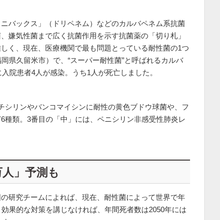
ィニバックス」（ドリペネム）などのカルバペネム系抗菌
菌、嫌気性菌まで広く抗菌作用を示す抗菌薬の「切り札」
しく、現在、医療機関で最も問題とっている耐性菌の1つ
福岡県久留米市）で、“スーパー耐性菌”と呼ばれるカルバ
に入院患者4人が感染。うち1人が死亡しました。
チシリンやバンコマイシンに耐性の黄色ブドウ球菌や、フ
6種類。3番目の「中」には、ペニシリン非感受性肺炎レ
。
0万人」予測も
国の研究チームによれば、現在、耐性菌によって世界で年
効果的な対策を講じなければ、年間死者数は2050年には