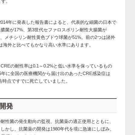
ます。
2014年に発表した報告書によると、代表的な細菌の日本で
膿菌が17%、第3世代セファロスポリン耐性大腸菌が
%、メチシリン耐性黄色ブドウ球菌が51%。前の2つは諸外
は海外と比べてもかなり高い水準にあります。
REの耐性率は0.1～0.2%と低い水準を保っているもの
5年に全国の医療機関から届け出のあったCRE感染症は
は報告時点ですでに死亡していました。
開発
や耐性菌の発生動向の監視、抗菌薬の適正使用とともに、
しかし、抗菌薬の開発は1980年代を境に急速にしぼみ、