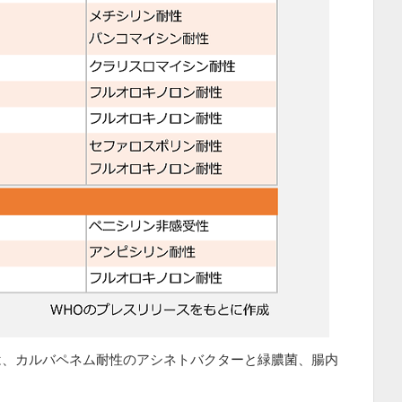
は、カルバペネム耐性のアシネトバクターと緑膿菌、腸内
。