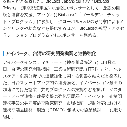
を結んだと発表した。BioLabs Japanの新施設「BioLabs
Tokyo」（東京都江東区）の創設スポンサーとして、施設の開
設と運営を支援。アッヴィはBioLabsの「ゴールデン・チケッ
ト・プログラム」に参加し、グローバルR＆Dの専門家によるメ
ンタリングや助言などを提供するほか、BioLabsの教育・アクセ
ラレーションプログラムでもスポンサーを務める。
アイパーク、台湾の研究開発機関と連携強化
アイパークインスティチュート（神奈川県藤沢市）は4月21
日、台湾の研究開発機関「工業技術研究院（ITRI）」と、ヘル
スケア・創薬分野での連携強化に関する覚書を結んだと発表し
た。日台スタートアップ間の連携強化、イノベーション創出の
加速に向けた協業、共同プログラムの実施などを掲げ、▽スタ
ートアップ連携・成長支援の強化▽展示会・イベント・企業間
連携事業の共同実施▽臨床研究・市場検証・規制対応における
連携▽製品開発・製造（CDMO）領域での協業検討――に取り
組む。