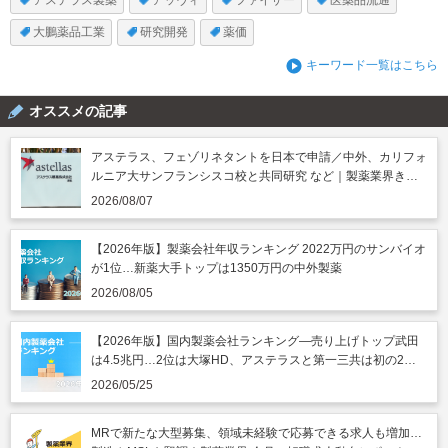
アステラス製薬
アッヴィ
ファイザー
医薬品流通
大鵬薬品工業
研究開発
薬価
キーワード一覧はこちら
オススメの記事
アステラス、フェゾリネタントを日本で申請／中外、カリフォ
ルニア大サンフランシスコ校と共同研究 など｜製薬業界きょ
うのニュースまとめ読み（2026年8月7日）
2026/08/07
【2026年版】製薬会社年収ランキング 2022万円のサンバイオ
が1位…新薬大手トップは1350万円の中外製薬
2026/08/05
【2026年版】国内製薬会社ランキング―売り上げトップ武田
は4.5兆円…2位は大塚HD、アステラスと第一三共は初の2兆
円突破
2026/05/25
MRで新たな大型募集、領域未経験で応募できる求人も増加…