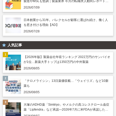
製造やMSLも堅調｜製薬業界 今月の転職求人動向レポート
（2026年7月）
2026/07/09
日本創業から31年。パレクセルが顧客に選ばれ続け、働く人
を惹き付ける理由【AD】
2026/07/28
人気記事
【2026年版】製薬会社年収ランキング 2022万円のサンバイオ
が1位…新薬大手トップは1350万円の中外製薬
2026/08/05
「テロメライシン」13日薬価収載…「ウェイリズ」など10新
薬も
2026/08/05
大塚のADHD薬「Simtriyo」やメルクの高コレステロール血症
薬「Lipfendra」など承認―2026年7月に米FDAが承認した新
薬