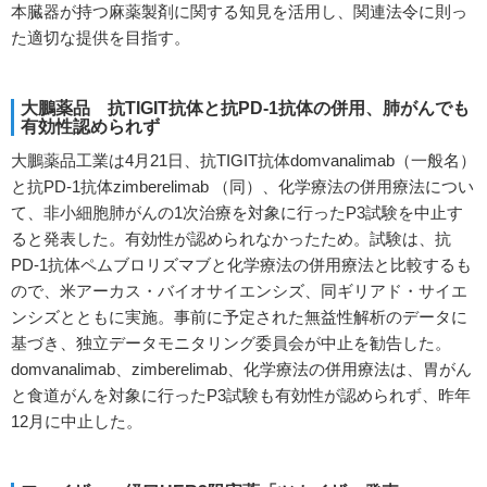
本臓器が持つ麻薬製剤に関する知見を活用し、関連法令に則っ
た適切な提供を目指す。
大鵬薬品 抗TIGIT抗体と抗PD-1抗体の併用、肺がんでも
有効性認められず
大鵬薬品工業は4月21日、抗TIGIT抗体domvanalimab（一般名）
と抗PD-1抗体zimberelimab （同）、化学療法の併用療法につい
て、非小細胞肺がんの1次治療を対象に行ったP3試験を中止す
ると発表した。有効性が認められなかったため。試験は、抗
PD-1抗体ペムブロリズマブと化学療法の併用療法と比較するも
ので、米アーカス・バイオサイエンシズ、同ギリアド・サイエ
ンシズとともに実施。事前に予定された無益性解析のデータに
基づき、独立データモニタリング委員会が中止を勧告した。
domvanalimab、zimberelimab、化学療法の併用療法は、胃がん
と食道がんを対象に行ったP3試験も有効性が認められず、昨年
12月に中止した。