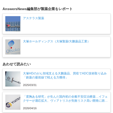
AnswersNews編集部が製薬企業をレポート
アステラス製薬
大塚ホールディングス（大塚製薬/大鵬薬品工業）
あわせて読みたい
大塚HDのがん領域支える大鵬薬品、買収でADC技術取り込み
「創薬の最前線で戦える力獲得」
2025/03/31
「度胸ある研究」が生んだ国内初の全般不安症治療薬…イフェ
クサーが適応拡大、ヴィアトリスが失敗リスク高い開発に踏み
切れたワケ
2026/04/16