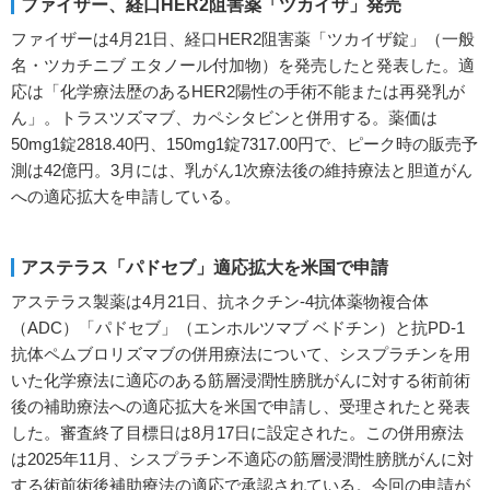
ファイザー、経口HER2阻害薬「ツカイザ」発売
ファイザーは4月21日、経口HER2阻害薬「ツカイザ錠」（一般
名・ツカチニブ エタノール付加物）を発売したと発表した。適
応は「化学療法歴のあるHER2陽性の手術不能または再発乳が
ん」。トラスツズマブ、カペシタビンと併用する。薬価は
50mg1錠2818.40円、150mg1錠7317.00円で、ピーク時の販売予
測は42億円。3月には、乳がん1次療法後の維持療法と胆道がん
への適応拡大を申請している。
アステラス「パドセブ」適応拡大を米国で申請
アステラス製薬は4月21日、抗ネクチン-4抗体薬物複合体
（ADC）「パドセブ」（エンホルツマブ ベドチン）と抗PD-1
抗体ペムブロリズマブの併用療法について、シスプラチンを用
いた化学療法に適応のある筋層浸潤性膀胱がんに対する術前術
後の補助療法への適応拡大を米国で申請し、受理されたと発表
した。審査終了目標日は8月17日に設定された。この併用療法
は2025年11月、シスプラチン不適応の筋層浸潤性膀胱がんに対
する術前術後補助療法の適応で承認されている。今回の申請が