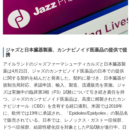
ジャズと日本臓器製薬、カンナビノイド医薬品の提供で提
携
アイルランドのジャズファーマシューティカルズと日本臓器製
薬は4月21日、ジャズのカンナビノイド医薬品の日本での提供
に関する契約を結んだと発表した。契約に基づき、日本臓器が
規制当局対応、承認申請、輸入、製造、流通販売を実施。ジャ
ズは実施中の臨床第3相（P3）試験について引き続き責任を持
つ。ジャズのカンナビノイド医薬品は、高度に精製されたカン
ナビジオール（CBD）を含有する経口液剤。米国では2018年
に、欧州では19年に承認され、「Epidiolex/Epidyolex」の製品名
で販売されている。日本では、レノックス・ガストー症候群、
ドラベ症候群、結節性硬化症を対象としたP3試験が進行中。日