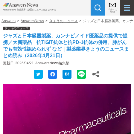
メルマガ
AnswersNews - 製薬業界で話題のニュースがよくわかる
登録
Answers
>
AnswersNews
>
きょうのニュース
>
ジャズと日本臓器製薬、カンナビ
きょうのニュース
ジャズと日本臓器製薬、カンナビノイド医薬品の提供で提
携／大鵬薬品 抗TIGIT抗体と抗PD-1抗体の併用、肺がん
でも有効性認められず など｜製薬業界きょうのニュースま
とめ読み（2026年4月21日）
更新日
2026/04/21
AnswersNews編集部