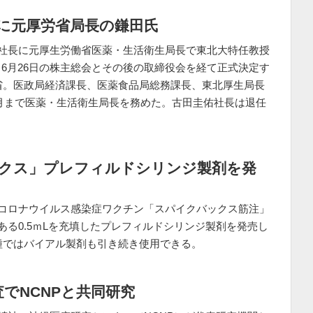
に元厚労省局長の鎌田氏
副社長に元厚生労働省医薬・生活衛生局長で東北大特任教授
6月26日の株主総会とその後の取締役会を経て正式決定す
入省。医政局経済課長、医薬食品局総務課長、東北厚生局長
年6月まで医薬・生活衛生局長を務めた。古田圭佑社長は退任
。
クス」プレフィルドシリンジ製剤を発
型コロナウイルス感染症ワクチン「スパイクバックス筋注」
ある0.5ｍLを充填したプレフィルドシリンジ製剤を発売し
接種ではバイアル製剤も引き続き使用できる。
査でNCNPと共同研究