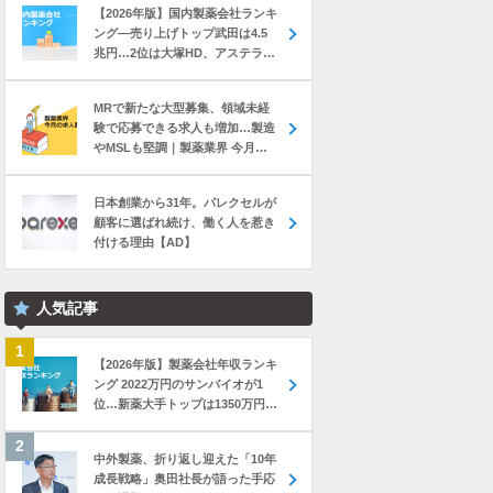
【2026年版】国内製薬会社ランキ
ング―売り上げトップ武田は4.5
兆円…2位は大塚HD、アステラス
と第一三共は初の2兆円突破
MRで新たな大型募集、領域未経
験で応募できる求人も増加…製造
やMSLも堅調｜製薬業界 今月の
転職求人動向レポート（2026年7
月）
日本創業から31年。パレクセルが
顧客に選ばれ続け、働く人を惹き
付ける理由【AD】
人気記事
【2026年版】製薬会社年収ランキ
ング 2022万円のサンバイオが1
位…新薬大手トップは1350万円の
中外製薬
中外製薬、折り返し迎えた「10年
成長戦略」奥田社長が語った手応