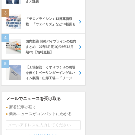
えと課題
「テロメライシン」13日薬価収
載…「ウェイリズ」など10新薬も
国内製薬 開発パイプラインの動向
まとめ―27年3月期1Q/26年12月
期2Q【随時更新】
【工場探訪：くすりづくりの現場
を歩く】ベーリンガーインゲルハ
イム製薬・山形工場―「リージョ
ナル・ハブ」へと進化、アジア・
オセアニアに製品供給…新棟建設
も進む
メールでニュースを受け取る
新着記事が届く
業界ニュースがコンパクトにわかる