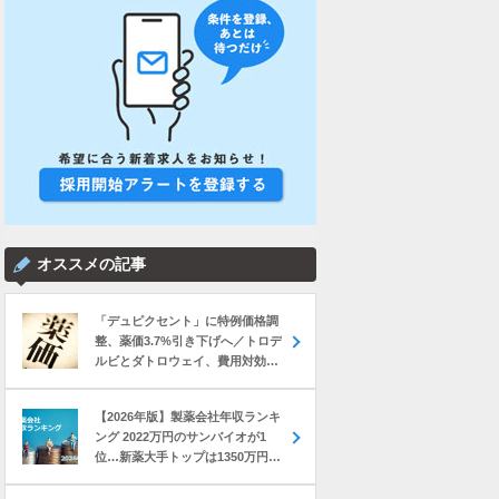
オススメの記事
「デュピクセント」に特例価格調
整、薬価3.7%引き下げへ／トロデ
ルビとダトロウェイ、費用対効果
評価で11%薬価下げ など｜製薬業
界きょうのニュースまとめ読み
【2026年版】製薬会社年収ランキ
（2026年8月5日）
ング 2022万円のサンバイオが1
位…新薬大手トップは1350万円の
中外製薬