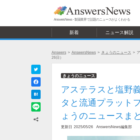
AnswersNews - 製薬業界で話題のニュースがよくわかる
新着
ニュース解説
Answers
>
AnswersNews
>
きょうのニュース
>
ア
26日）
きょうのニュース
アステラスと塩野義
タと流通プラットフ
ょうのニュースまとめ
更新日
2025/05/26
AnswersNews編集部