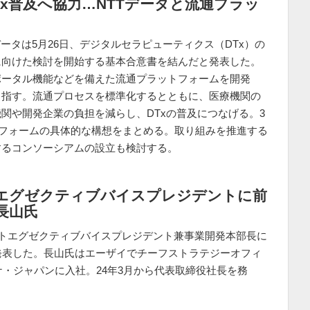
x普及へ協力…NTTデータと流通プラッ
ータは5月26日、デジタルセラピューティクス（DTx）の
に向けた検討を開始する基本合意書を結んだと発表した。
ポータル機能などを備えた流通プラットフォームを開発
目指す。流通プロセスを標準化するとともに、医療機関の
関や開発企業の負担を減らし、DTxの普及につなげる。3
ットフォームの具体的な構想をまとめる。取り組みを推進する
するコンソーシアムの設立も検討する。
エグゼクティブバイスプレジデントに前
長山氏
ートエグゼクティブバイスプレジデント兼事業開発本部長に
発表した。長山氏はエーザイでチーフストラテジーオフィ
ナ・ジャパンに入社。24年3月から代表取締役社長を務