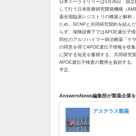
日本イーライリリーは5月26日、国
して行う日本医療研究開発機構（AM
薬全国臨床レジストリの構築と解析」（
ため、NCNPと共同研究契約を結ん
らず、保険診療下ではAPOE遺伝子情
同社のアルツハイマー病治療薬「ケ
の同意を得てAPOE遺伝子情報を収
に関する知見を蓄積する。共同研究契
APOE遺伝子検査の費用を負担する
予定。
AnswersNews編集部が製薬企業
アステラス製薬