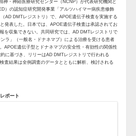
立精神・神経医療研究センター（NCNP）が代表研究機関と
ED）の認知症研究開発事業「アルツハイマー病疾患修飾
AD DMTレジストリ）で、APOE遺伝子検査を実施する
だと発表した。日本では、APOE遺伝子検査は承認されてお
報を収集できない。共同研究では、AD DMTレジストリで
サンラ」（一般名・ドナネマブ）による治療を受ける患者
集。APOE遺伝子型とドナネマブの安全性・有効性の関係性
約に基づき、リリーはAD DMTレジストリで行われる
。検査結果は全例調査のデータとともに解析、検討される
をレポート