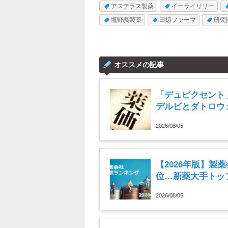
アステラス製薬
イーライリリー
塩野義製薬
田辺ファーマ
研究
オススメの記事
「デュピクセント
デルビとダトロウ
薬業界きょうのニュ
2026/08/05
【2026年版】製
位…新薬大手トップ
2026/08/05