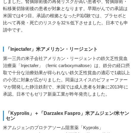
しました。腎摘除術後の再発リスクが高い患者や、腎摘除術・
転移巣切除術後の患者が対象となります。早期がんでの承認は
米国では4つ目。承認の根拠となったP3試験では、プラセボと
比べて再発・死亡のリスクを32％低下させました。日本でも申
請中です。
「Injectafer」米アメリカン・リージェント
第一三共の米子会社アメリカン・リージェントの鉄欠乏性貧血
治療薬「Injectafer」（ferric carboxymaltose）は、鉄分の経口摂
取で十分な治療効果が得られない鉄欠乏性貧血の適応で1歳以上
の小児に対象が広がりました。同薬はスイスのビフォーファー
マが開発した静注鉄剤で、米国では成人患者を対象に2013年に
承認。日本でもゼリア新薬工業が昨年発売しました。
「Kyprolis」＋「Darzalex Faspro」米アムジェン/米ヤン
セン
米アムジェンのプロテアソーム阻害薬「Kyprolis」