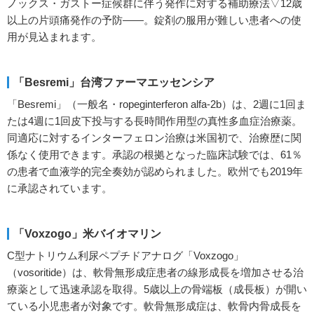
ノックス・ガストー症候群に伴う発作に対する補助療法▽12歳
以上の片頭痛発作の予防――。錠剤の服用が難しい患者への使
用が見込まれます。
「Besremi」台湾ファーマエッセンシア
「Besremi」（一般名・ropeginterferon alfa-2b）は、2週に1回ま
たは4週に1回皮下投与する長時間作用型の真性多血症治療薬。
同適応に対するインターフェロン治療は米国初で、治療歴に関
係なく使用できます。承認の根拠となった臨床試験では、61％
の患者で血液学的完全奏効が認められました。欧州でも2019年
に承認されています。
「Voxzogo」米バイオマリン
C型ナトリウム利尿ペプチドアナログ「Voxzogo」
（vosoritide）は、軟骨無形成症患者の線形成長を増加させる治
療薬として迅速承認を取得。5歳以上の骨端板（成長板）が開い
ている小児患者が対象です。軟骨無形成症は、軟骨内骨成長を