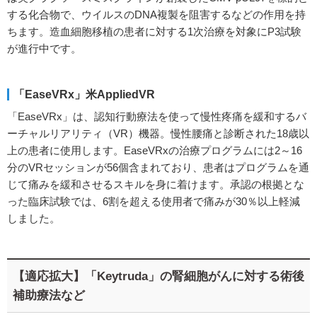
する化合物で、ウイルスのDNA複製を阻害するなどの作用を持
ちます。造血細胞移植の患者に対する1次治療を対象にP3試験
が進行中です。
「EaseVRx」米AppliedVR
「EaseVRx」は、認知行動療法を使って慢性疼痛を緩和するバ
ーチャルリアリティ（VR）機器。慢性腰痛と診断された18歳以
上の患者に使用します。EaseVRxの治療プログラムには2～16
分のVRセッションが56個含まれており、患者はプログラムを通
じて痛みを緩和させるスキルを身に着けます。承認の根拠とな
った臨床試験では、6割を超える使用者で痛みが30％以上軽減
しました。
【適応拡大】「Keytruda」の腎細胞がんに対する術後
補助療法など