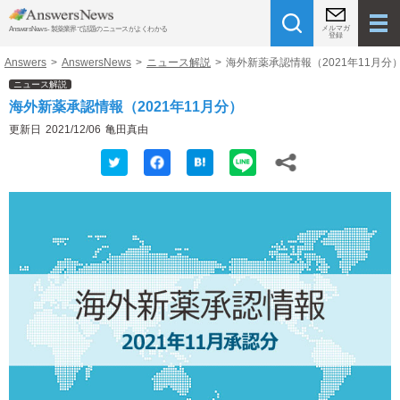
メルマガ
AnswersNews - 製薬業界で話題のニュースがよくわかる
登録
Answers
>
AnswersNews
>
ニュース解説
>
海外新薬承認情報（2021年11月分
ニュース解説
海外新薬承認情報（2021年11月分）
更新日
2021/12/06
亀田真由