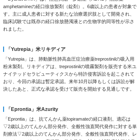
amphetamineの経口徐放製剤（錠剤）。6歳以上の患者が対象で
す。主に成人患者に対する新たな治療選択肢として開発され、
臨床試験では既存の経口徐放懸濁液との生物学的同等性が示さ
れました。
「Yutrepia」米リキディア
「Yutrepia」は、肺動脈性肺高血圧症治療薬treprostinilの吸入用
粉末製剤。リキディアは、treprostinilの噴霧製剤を販売する米ユ
ナイテッドセラピューティクスから特許侵害訴訟を起こされて
おり、今回の承認は暫定承認。来年10月以降もしくは訴訟が解
決したあと、正式な承認を受けて販売を開始する見通しです。
「Eprontia」米Azurity
「Eprontia」は、抗てんかん薬topiramateの経口液剤。適応は
▽2歳以上のてんかん部分発作、全般性強直間代発作に対する単
剤療法▽2歳以上のてんかん部分発作、全般性強直間代発作、レ