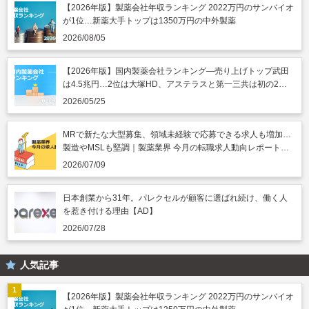
【2026年版】製薬会社年収ランキング 2022万円のサンバイオ
が1位…新薬大手トップは1350万円の中外製薬
2026/08/05
【2026年版】国内製薬会社ランキング―売り上げトップ武田
は4.5兆円…2位は大塚HD、アステラスと第一三共は初の2兆
円突破
2026/05/25
MRで新たな大型募集、領域未経験で応募できる求人も増加…
製造やMSLも堅調｜製薬業界 今月の転職求人動向レポート
（2026年7月）
2026/07/09
日本創業から31年。パレクセルが顧客に選ばれ続け、働く人
を惹き付ける理由【AD】
2026/07/28
人気記事
【2026年版】製薬会社年収ランキング 2022万円のサンバイオ