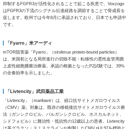
抑制するFGFR3が活性化されることで起こる疾患で、Voxzogo
はFGFR3の下流のシグナル伝達経路を調節することで骨成長を
促します。欧州では今年8月に承認されており、日本でも申請中
です。
「Fyarro」米アーディ
mTOR阻害薬「Fyarro」（sirolimus protein-bound particles）
は、米国初となる局所進行の切除不能・転移性の悪性血管周囲
上皮性細胞腫瘍治療薬。承認の根拠となったP2試験では、39%
の全奏効率を示しました。
「Livtencity」武田薬品工業
「Livtencity」（maribavir）は、経口抗サイトメガロウイルス
（CMV）薬。対象は、既存の移植後抗サイトメガロウイルス療
法（ガンシクロビル、バルガンシクロビル、ホスカルネット、
シドフォビル）に難治性・抵抗性の12歳以上の患者。Livtencity
は英グラクソ・スミスクラインが創製したCMV pUL97を標的と