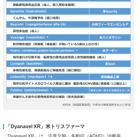
「Dyanavel XR」米トリスファーマ
「Dyanavel XR」は、注意欠陥・多動症（ADHD）治療薬