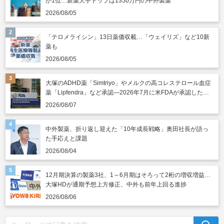
が1位…新薬大手トップは1350万円の中外製薬
2026/08/05
「テロメライシン」13日薬価収載…「ウェイリズ」など10新
薬も
2026/08/05
大塚のADHD薬「Simtriyo」やメルクの高コレステロール血症
薬「Lipfendra」など承認―2026年7月に米FDAが承認した新
薬
2026/08/07
中外製薬、折り返し迎えた「10年成長戦略」奥田社長が語っ
た手応えと課題
2026/08/04
12月期決算の製薬3社、1～6月期はそろって2桁の増収増益…
大塚HDが通期予想上方修正、中外も前年上回る進捗
2026/08/06