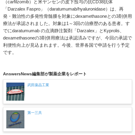
（carfilzomib）と米ヤンセンの皮下投与の抗CD38抗体
「Darzalex Faspro」（daratumumab/hyaluronidase）は、再
発・難治性の多発性骨髄腫を対象にdexamethasoneとの3剤併用
療法が承認されました。対象は1～3回の治療歴のある患者。す
でにdaratumumab の点滴静注製剤「Darzalex」とKyprolis、
dexamethasoneの3剤併用療法は承認済みですが、今回の承認で
利便性向上が見込まれます。今後、世界各国で申請を行う予定
です。
AnswersNews編集部が製薬企業をレポート
武田薬品工業
第一三共