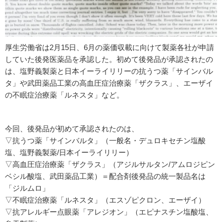
厚生労働省は2月15日、6月の薬価収載に向けて製薬各社が申請
していた後発医薬品を承認した。初めて後発品が承認されたの
は、塩野義製薬と日本イーライリリーの抗うつ薬「サインバル
タ」や武田薬品工業の高血圧症治療薬「ザクラス」、エーザイ
の不眠症治療薬「ルネスタ」など。
今回、後発品が初めて承認されたのは、
▽抗うつ薬「サインバルタ」（一般名・デュロキセチン塩酸
塩、塩野義製薬/日本イーライリリー）
▽高血圧症治療薬「ザクラス」（アジルサルタン/アムロジピン
ベシル酸塩、武田薬品工業）＝配合剤後発品の統一製品名は
「ジルムロ」
▽不眠症治療薬「ルネスタ」（エスゾピクロン、エーザイ）
▽抗アレルギー点眼薬「アレジオン」（エピナスチン塩酸塩、