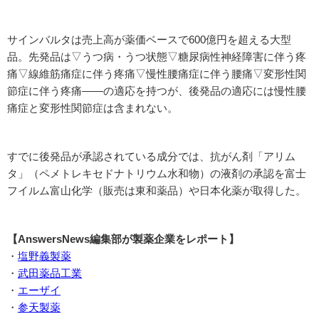
サインバルタは売上高が薬価ベースで600億円を超える大型
品。先発品は▽うつ病・うつ状態▽糖尿病性神経障害に伴う疼
痛▽線維筋痛症に伴う疼痛▽慢性腰痛症に伴う腰痛▽変形性関
節症に伴う疼痛――の適応を持つが、後発品の適応には慢性腰
痛症と変形性関節症は含まれない。
すでに後発品が承認されている成分では、抗がん剤「アリム
タ」（ペメトレキセドナトリウム水和物）の液剤の承認を富士
フイルム富山化学（販売は東和薬品）や日本化薬が取得した。
【AnswersNews編集部が製薬企業をレポート】
・
塩野義製薬
・
武田薬品工業
・
エーザイ
・
参天製薬