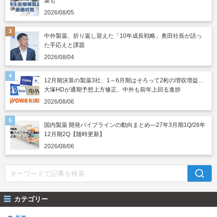
薬も
2026/08/05
中外製薬、折り返し迎えた「10年成長戦略」奥田社長が語っ
た手応えと課題
2026/08/04
12月期決算の製薬3社、1～6月期はそろって2桁の増収増益…
大塚HDが通期予想上方修正、中外も前年上回る進捗
2026/08/06
国内製薬 開発パイプラインの動向まとめ―27年3月期1Q/26年
12月期2Q【随時更新】
2026/08/06
カテゴリー