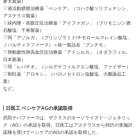
参天製薬）
▽過活動膀胱治療薬「ベシケア」（コハク酸ソリフェナシン、
アステラス製薬）
▽緑内障・高眼圧症治療薬「アイファガン」（ブリモニジン酒
石酸塩、千寿製薬）
▽同「アゾルガ」（ブリンゾラミド/チモロールマレイン酸塩、
ノバルティスファーマ）＝統一製品名「ブンチモ」
▽肺動脈性肺高血圧症治療薬「アドシルカ」（タダラフィル、
日本新薬）
▽同「レバチオ」（シルデナフィルクエン酸塩、ファイザー）
▽制吐薬「アロキシ」（パロノセトロン塩酸塩、大鵬薬品工
業）
など。
日医工 ベシケアAGの承認取得
武田テバファーマは、ザクラスのオーソライズド・ジェネリッ
ク（AG）の承認を取得。日医工はアステラスから特許の実施許
諾権を受けてベシケアのAGの承認を取得した。