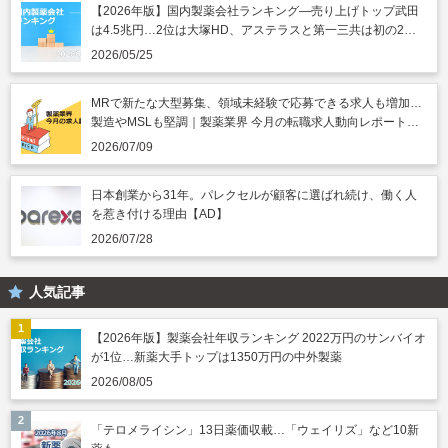
【2026年版】国内製薬会社ランキング―売り上げトップ武田
は4.5兆円…2位は大塚HD、アステラスと第一三共は初の2兆
円突破
2026/05/25
MRで新たな大型募集、領域未経験で応募できる求人も増加…
製造やMSLも堅調｜製薬業界 今月の転職求人動向レポート
（2026年7月）
2026/07/09
日本創業から31年。パレクセルが顧客に選ばれ続け、働く人
を惹き付ける理由【AD】
2026/07/28
人気記事
【2026年版】製薬会社年収ランキング 2022万円のサンバイオ
が1位…新薬大手トップは1350万円の中外製薬
2026/08/05
「テロメライシン」13日薬価収載…「ウェイリズ」など10新