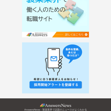
AnswersNews - 製薬業界で話題のニュースがよくわかる