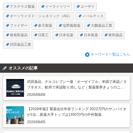
アステラス製薬
イーライリリー
エーザイ
オーソライズド・ジェネリック（AG）
ノバルティス
ファイザー
参天製薬
塩野義製薬
大鵬薬品工業
後発医薬品
日医工
日本化薬
日本新薬
東和薬品
武田薬品工業
キーワード一覧はこちら
オススメの記事
武田薬品、ナルコレプシー薬「オーゼイフル」米国で承認／タ
ブネオス、欧州で承認取り消し など｜製薬業界きょうのニュ
ースまとめ読み（2026年8月6日）
2026/08/06
【2026年版】製薬会社年収ランキング 2022万円のサンバイオ
が1位…新薬大手トップは1350万円の中外製薬
2026/08/05