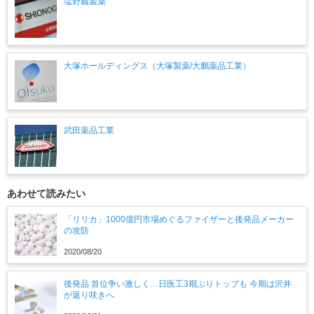
塩野義製薬
大塚ホールディングス（大塚製薬/大鵬薬品工業）
武田薬品工業
あわせて読みたい
「リリカ」1000億円市場めぐるファイザーと後発品メーカー
の攻防
2020/08/20
後発品 首位争い激しく…日医工3期ぶりトップも 今期は沢井
が返り咲きへ