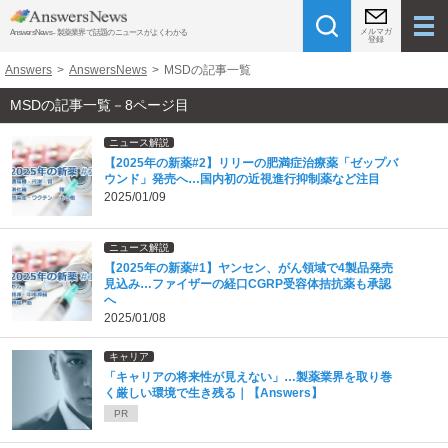
メルマガ
AnswersNews - 製薬業界で話題のニュースがよくわかる
登録
Answers
>
AnswersNews
>
MSDの記事一覧
MSDの記事一覧－8ページ目
ニュース解説
【2025年の新薬#2】リリーの肥満症治療薬「ゼップバ
ウンド」発売へ…国内初の近視進行抑制薬など注目
2025/01/09
ニュース解説
【2025年の新薬#1】ヤンセン、がん領域で4製品発売
見込み…ファイザーの経口CGRP受容体拮抗薬も承認
へ
2025/01/08
キャリア
「キャリアの将来性が見えない」…製薬業界を取り巻
く厳しい環境で生き残る｜【Answers】
PR