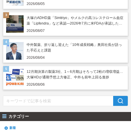
2026/08/05
大塚のADHD薬「Simtriyo」やメルクの高コレステロール血症
薬「Lipfendra」など承認―2026年7月に米FDAが承認した新
薬
2026/08/07
中外製薬、折り返し迎えた「10年成長戦略」奥田社長が語っ
た手応えと課題
2026/08/04
12月期決算の製薬3社、1～6月期はそろって2桁の増収増益…
大塚HDが通期予想上方修正、中外も前年上回る進捗
2026/08/06
カテゴリー
新着