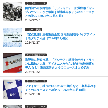
きょうのニュース
国内初の近視抑制薬「リジュセア」、肥満症薬「ゼッ
プバウンド」など承認｜製薬業界きょうのニュースま
とめ読み（2024年12月27日）
2024/12/27
ニュース解説
［定点観測］主要製薬企業 国内新薬開発パイプライン
｜モダリティ編（2024年11月版）
2024/11/27
きょうのニュース
塩野義に行政指導、「アシテア」講演会がガイドライ
ンに抵触／大塚、アイオニスからALS向け核酸医薬を
導入 など｜製薬業界きょうのニュースまとめ読み
（2024年11月22日）
2024/11/22
きょうのニュース
ファイザー、社長にCOOの五十嵐氏 など｜製薬業界き
ょうのニュースまとめ読み（2024年11月18日）
2024/11/18
きょうのニュース