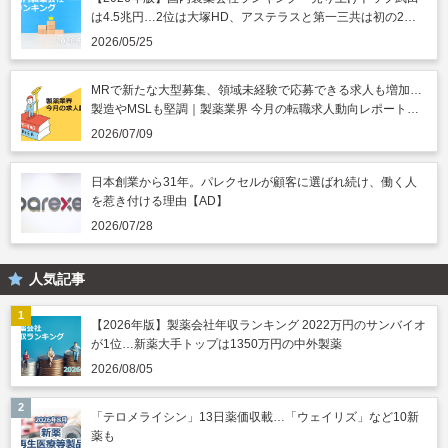
は4.5兆円…2位は大塚HD、アステラスと第一三共は初の2兆
円突破
2026/05/25
MRで新たな大型募集、領域未経験で応募できる求人も増加…
製造やMSLも堅調｜製薬業界 今月の転職求人動向レポート
（2026年7月）
2026/07/09
日本創業から31年。パレクセルが顧客に選ばれ続け、働く人
を惹き付ける理由【AD】
2026/07/28
人気記事
【2026年版】製薬会社年収ランキング 2022万円のサンバイオ
が1位…新薬大手トップは1350万円の中外製薬
2026/08/05
「テロメライシン」13日薬価収載…「ウェイリズ」など10新
薬も