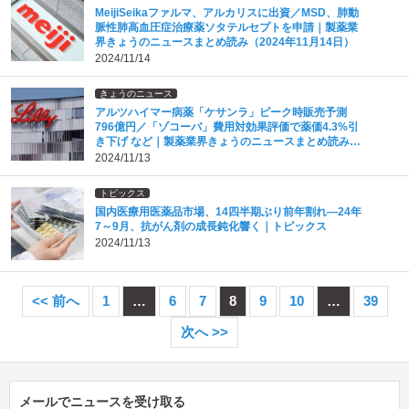
MeijiSeikaファルマ、アルカリスに出資／MSD、肺動
脈性肺高血圧症治療薬ソタテルセプトを申請｜製薬業
界きょうのニュースまとめ読み（2024年11月14日）
2024/11/14
きょうのニュース
アルツハイマー病薬「ケサンラ」ピーク時販売予測
796億円／「ゾコーバ」費用対効果評価で薬価4.3%引
き下げ など｜製薬業界きょうのニュースまとめ読み
（2024年11月13日）
2024/11/13
トピックス
国内医療用医薬品市場、14四半期ぶり前年割れ―24年
7～9月、抗がん剤の成長鈍化響く｜トピックス
2024/11/13
<< 前へ
1
…
6
7
8
9
10
…
39
次へ >>
メールでニュースを受け取る