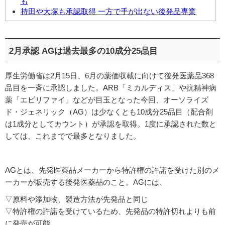
も
持田や大塚も承認取得 一方で手が出ない後発品専業
2月承認 AGは過去最多の10成分25品目
厚生労働省は2月15日、6月の薬価収載に向けて後発医薬品368
品目を一斉に承認しました。ARB「ミカルディス」や抗精神病
薬「エビリファイ」などが目玉となった今回、オーソライズ
ド・ジェネリック（AG）は少なくとも10成分25品目（配合剤
は1成分としてカウント）が承認を取得。1度に承認された数と
しては、これまでで最多となりました。
AGとは、先発医薬品メーカーから特許権の許諾を受けた別のメ
ーカーが販売する後発医薬品のこと。AGには、
▽原料や添加物、製造方法が先発品と同じ
▽特許権の許諾を受けているため、先発品の特許切れよりも前
に発売が可能