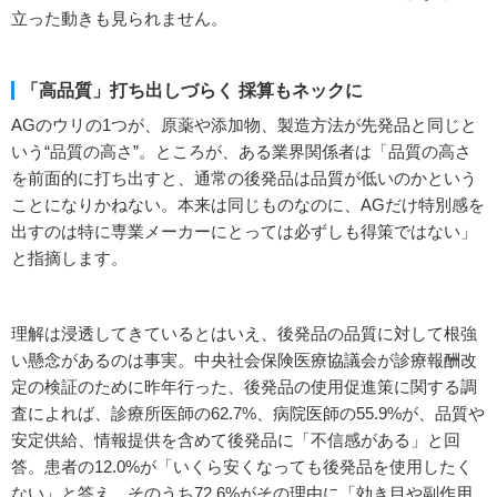
立った動きも見られません。
「高品質」打ち出しづらく 採算もネックに
AGのウリの1つが、原薬や添加物、製造方法が先発品と同じと
いう“品質の高さ”。ところが、ある業界関係者は「品質の高さ
を前面的に打ち出すと、通常の後発品は品質が低いのかという
ことになりかねない。本来は同じものなのに、AGだけ特別感を
出すのは特に専業メーカーにとっては必ずしも得策ではない」
と指摘します。
理解は浸透してきているとはいえ、後発品の品質に対して根強
い懸念があるのは事実。中央社会保険医療協議会が診療報酬改
定の検証のために昨年行った、後発品の使用促進策に関する調
査によれば、診療所医師の62.7%、病院医師の55.9%が、品質や
安定供給、情報提供を含めて後発品に「不信感がある」と回
答。患者の12.0%が「いくら安くなっても後発品を使用したく
ない」と答え、そのうち72.6%がその理由に「効き目や副作用