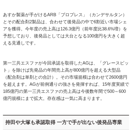
あすか製薬が手がけるARB「ブロプレス」（カンデサルタン）
とその配合剤2製品は、合わせて後発品の中で6割近い市場シェ
アを獲得。今年度の売上高は126.3億円（前年度比38.6%増）を
予想しており、後発品としては大台となる100億円を大きく超
える見通しです。
第一三共エスファが今回承認を取得したAGは、「グレースビッ
ト」を除けば先発品の年間売上高が800億円を超える大型品
（配合剤は単剤との合計）。その市場規模は合わせて2600億円
を超えます。AGが前例通りの強さを発揮すれば、15年度実績で
185億円の第一三共エスファの売上高は今後数年間で500～600
億円規模にまで拡大。存在感は一気に高まります。
持田や大塚も承認取得 一方で手が出ない後発品専業