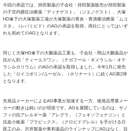
今回の承認では、持田製薬の子会社・持田製薬販売が持田製薬
の子宮内膜症治療薬「ディナゲスト」（ジエノゲスト）、大塚
HD傘下の大塚製薬工場が大塚製薬の胃炎・胃潰瘍治療薬「ムコ
スタ」（レバミピド）のAGの承認を取得。両社にとってはいず
れも初めてのAGとなります。
同じく大塚HD傘下の大鵬薬品工業も、子会社・岡山大鵬薬品が
抗がん剤「ティーエスワン」（テガフール・ギメラシル・オテ
ラシルカリウム）のAGの承認を取得しました。今年1月に発売
した「ロイコボリン/ユーゼル」（ホリナート）に続くAG第2弾
となります。
先発品メーカーによるAG事業が加速する一方、後発品専業メー
カーの動きは鈍いのが現状です。AGを展開しているのは、サノ
フィの抗アレルギー薬「アレグラ」（フェキソフェナジン）と
抗血小板薬「プラビックス」（クロピドグレル）を手がける日
医工のみ。沢井製薬や東和薬品のラインナップにAGはなく、目