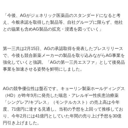
「今後、AGがジェネリック医薬品のスタンダードになると考
え、今般承認を取得した製品等、自社グループに限らず、他社
との協業も含めAG製品の拡充・浸透を図っていく」
第一三共は2月15日、AGの承認取得を発表したプレスリリース
で、今後も競合新薬メーカーの製品を取り込みながらAG事業を
強化していくと強調。「AGの第一三共エスファ」として後発品
事業を加速させる姿勢を鮮明にしました。
AGの競争優位性は盤石です。キョーリン製薬ホールディングス
（HD）が昨年9月に発売した喘息・アレルギー性疾患治療薬
「シングレア/キプレス」（モンテルカスト）の売上高は今年
度、71億円に達する見通し。当初の予想を上回って推移してお
り、今年2月には41億円としていた年間の売り上げ予想を30億
円引き上げました。