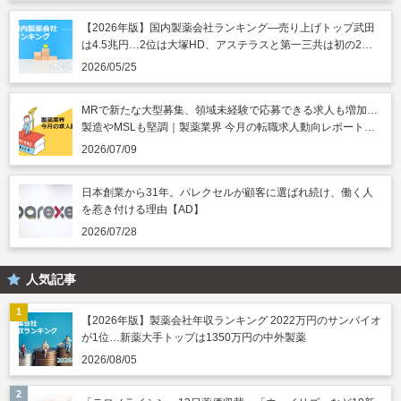
【2026年版】国内製薬会社ランキング―売り上げトップ武田
は4.5兆円…2位は大塚HD、アステラスと第一三共は初の2兆
円突破
2026/05/25
MRで新たな大型募集、領域未経験で応募できる求人も増加…
製造やMSLも堅調｜製薬業界 今月の転職求人動向レポート
（2026年7月）
2026/07/09
日本創業から31年。パレクセルが顧客に選ばれ続け、働く人
を惹き付ける理由【AD】
2026/07/28
人気記事
【2026年版】製薬会社年収ランキング 2022万円のサンバイオ
が1位…新薬大手トップは1350万円の中外製薬
2026/08/05