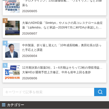
「テロメライシン」13日薬価収載…「ウェイリズ」など10新
薬も
2026/08/05
大塚のADHD薬「Simtriyo」やメルクの高コレステロール血症
薬「Lipfendra」など承認―2026年7月に米FDAが承認した新
薬
2026/08/07
中外製薬、折り返し迎えた「10年成長戦略」奥田社長が語っ
た手応えと課題
2026/08/04
12月期決算の製薬3社、1～6月期はそろって2桁の増収増益…
大塚HDが通期予想上方修正、中外も前年上回る進捗
2026/08/06
カテゴリー