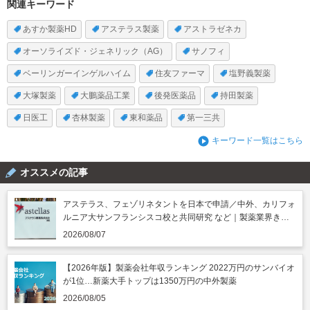
関連キーワード
あすか製薬HD
アステラス製薬
アストラゼネカ
オーソライズド・ジェネリック（AG）
サノフィ
ベーリンガーインゲルハイム
住友ファーマ
塩野義製薬
大塚製薬
大鵬薬品工業
後発医薬品
持田製薬
日医工
杏林製薬
東和薬品
第一三共
キーワード一覧はこちら
オススメの記事
アステラス、フェゾリネタントを日本で申請／中外、カリフォ
ルニア大サンフランシスコ校と共同研究 など｜製薬業界きょ
うのニュースまとめ読み（2026年8月7日）
2026/08/07
【2026年版】製薬会社年収ランキング 2022万円のサンバイオ
が1位…新薬大手トップは1350万円の中外製薬
2026/08/05