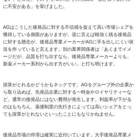
に不安がある」を挙げました。
AGはこうした後発品に対する不信感を捉えて高い市場シェアを
獲得している側面がありますが、逆に言えば根強く残る後発品
に対する懸念が、後発品専業メーカーがAGに手を出しにくい状
況を作っていると言えます。別の業界関係者は「あくまでイメ
ージだが、品質を打ち出すなら、後発品専業メーカーよりも、
新薬メーカー系列から出す方がいい」と打ち明けます。
採算がとれるかどうかもネックです。AGをグループ外の企業か
ら取り込めば、先発品企業に対する一時金やロイヤリティーな
ど、通常の後発品にはない費用が発生します。利益率が下がる
のはもちろん、薬価制度の先行きによっては高いシェアをとっ
ても採算がとれないといったことにもなりかねません。
後発品市場の停滞は確実に近付いています。大手後発品専業メ