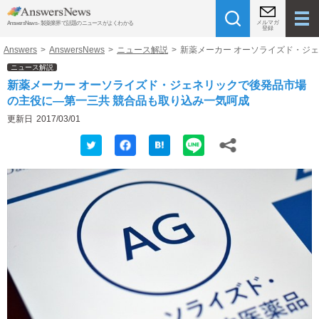
メルマガ
AnswersNews - 製薬業界で話題のニュースがよくわかる
登録
Answers
>
AnswersNews
>
ニュース解説
>
新薬メーカー オーソライズド・ジ
ニュース解説
新薬メーカー オーソライズド・ジェネリックで後発品市場
の主役に―第一三共 競合品も取り込み一気呵成
更新日
2017/03/01