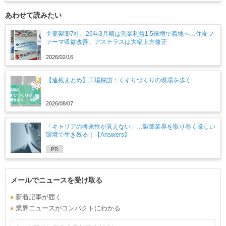
あわせて読みたい
主要製薬7社、26年3月期は営業利益1.5倍増で着地へ…住友フ
ァーマ収益改善、アステラスは大幅上方修正
2026/02/16
【連載まとめ】工場探訪：くすりづくりの現場を歩く
2026/08/07
「キャリアの将来性が見えない」…製薬業界を取り巻く厳しい
環境で生き残る｜【Answers】
PR
メールでニュースを受け取る
新着記事が届く
業界ニュースがコンパクトにわかる