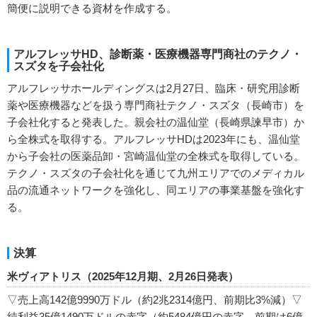
簡便に説明できる資材を作成する。
アルフレッサHD、診断薬・医療機器専門商社のテクノ・
スズタを子会社化
アルフレッサホールディングスは2月27日、臨床・研究用診断
薬や医療機器などを扱う専門商社テクノ・スズタ（長崎市）を
子会社化すると発表した。親会社の温仙堂（長崎県諫早市）か
ら全株式を取得する。アルフレッサHDは2023年にも、温仙堂
から子会社の医薬品卸・宮崎温仙堂の全株式を取得している。
テクノ・スズタの子会社化を通じて九州エリアでのメディカル
品の流通ネットワークを強化し、同エリアの事業基盤を強化す
る。
決算
米ヴィアトリス（2025年12月期、2月26日発表）
▽売上高142億9990万ドル（約2兆2314億円、前期比3%減）▽
純利益35億1490万ドルの赤字（約5484億円の赤字、前期は6億