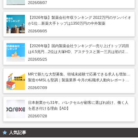
うのニュースまとめ読み（2026年8月7日）
2026/08/07
【2026年版】製薬会社年収ランキング 2022万円のサンバイオ
が1位…新薬大手トップは1350万円の中外製薬
2026/08/05
【2026年版】国内製薬会社ランキング―売り上げトップ武田
は4.5兆円…2位は大塚HD、アステラスと第一三共は初の2兆
円突破
2026/05/25
MRで新たな大型募集、領域未経験で応募できる求人も増加…
製造やMSLも堅調｜製薬業界 今月の転職求人動向レポート
（2026年7月）
2026/07/09
日本創業から31年。パレクセルが顧客に選ばれ続け、働く人
を惹き付ける理由【AD】
2026/07/28
人気記事