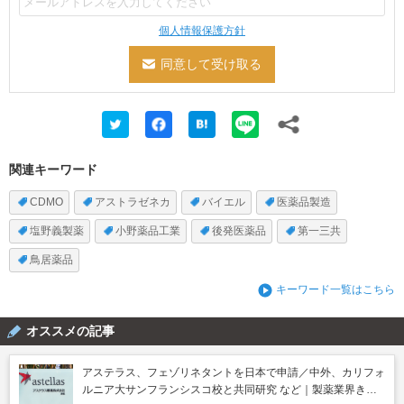
個人情報保護方針
関連キーワード
CDMO
アストラゼネカ
バイエル
医薬品製造
塩野義製薬
小野薬品工業
後発医薬品
第一三共
鳥居薬品
キーワード一覧はこちら
オススメの記事
アステラス、フェゾリネタントを日本で申請／中外、カリフォ
ルニア大サンフランシスコ校と共同研究 など｜製薬業界きょ