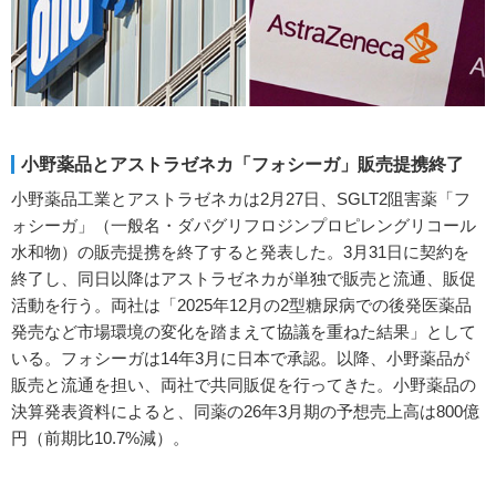
小野薬品とアストラゼネカ「フォシーガ」販売提携終了
小野薬品工業とアストラゼネカは2月27日、SGLT2阻害薬「フ
ォシーガ」（一般名・ダパグリフロジンプロピレングリコール
水和物）の販売提携を終了すると発表した。3月31日に契約を
終了し、同日以降はアストラゼネカが単独で販売と流通、販促
活動を行う。両社は「2025年12月の2型糖尿病での後発医薬品
発売など市場環境の変化を踏まえて協議を重ねた結果」として
いる。フォシーガは14年3月に日本で承認。以降、小野薬品が
販売と流通を担い、両社で共同販促を行ってきた。小野薬品の
決算発表資料によると、同薬の26年3月期の予想売上高は800億
円（前期比10.7%減）。