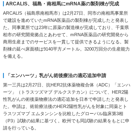
ARCALIS、福島・南相馬にmRNA薬の製剤棟が完成
ARCALIS（福島県南相馬市）は2月27日、同市の南相馬事業所
で建設を進めていたmRNA医薬品の製剤棟が完成したと発表し
た。同事業所では23年に原薬の製造棟が完成しており、千葉県
柏市の研究開発拠点とあわせて、mRNA医薬品の研究開発から
商用生産までのサービスを一貫して提供できるようになる。製
剤棟の延べ床面積は9140平方メートル。3200万回分の生産能力
を備える。
「エンハーツ」乳がん術後療法の適応追加申請
第一三共は2月27日、抗HER2抗体薬物複合体（ADC）「エンハ
ーツ」（トラスツズマブ デルクステカン）について、HER2陽
性乳がんの術後薬物療法の適応追加を日本で申請したと発表し
た。申請は、術前療法後のHER2陽性乳がんを対象に同薬とト
ラスツズマブ エムタンシンを比較したグローバル臨床第3相
（P3）試験の結果に基づく。欧州でも同試験の結果をもとに申
請を行っている。