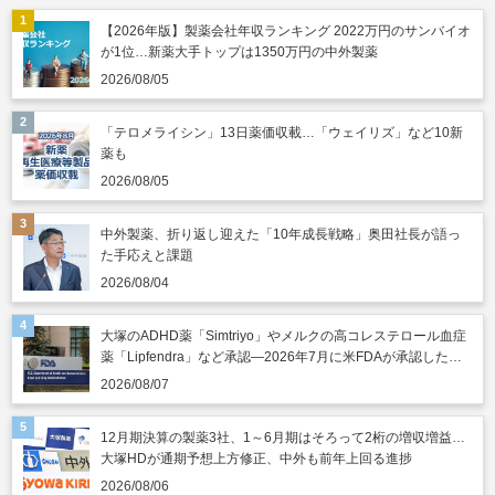
【2026年版】製薬会社年収ランキング 2022万円のサンバイオ
が1位…新薬大手トップは1350万円の中外製薬
2026/08/05
「テロメライシン」13日薬価収載…「ウェイリズ」など10新
薬も
2026/08/05
中外製薬、折り返し迎えた「10年成長戦略」奥田社長が語っ
た手応えと課題
2026/08/04
大塚のADHD薬「Simtriyo」やメルクの高コレステロール血症
薬「Lipfendra」など承認―2026年7月に米FDAが承認した新
薬
2026/08/07
12月期決算の製薬3社、1～6月期はそろって2桁の増収増益…
大塚HDが通期予想上方修正、中外も前年上回る進捗
2026/08/06