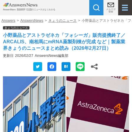
メルマガ
AnswersNews - 製薬業界で話題のニュースがよくわかる
登録
Answers
>
AnswersNews
>
きょうのニュース
>
小野薬品とアストラゼネカ「フォ
きょうのニュース
小野薬品とアストラゼネカ「フォシーガ」販売提携終了／
ARCALIS、南相馬にmRNA薬製剤棟が完成 など｜製薬業
界きょうのニュースまとめ読み（2026年2月27日）
更新日
2026/02/27
AnswersNews編集部