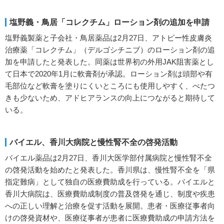
塩野義・鳥居「コレクチム」ローション剤の追加を申請
塩野義製薬と子会社・鳥居薬品は2月27日、アトピー性皮膚炎
治療薬「コレクチム」（デルゴシチニブ）のローション剤の追
加を申請したと発表した。同薬は世界初の外用JAK阻害薬とし
て日本で2020年1月に軟膏剤が承認。ローション剤は頭部や有
毛部位など軟膏を塗りにくいところにも使用しやすく、べたつ
きも少ないため、アドヒアランスの向上につながると期待して
いる。
バイエル、香川大病院と慢性腎不全の啓発活動
バイエル薬品は2月27日、香川大医学部付属病院と慢性腎不全
の啓発活動を始めたと発表した。香川県は、慢性腎不全を「県
指定難病」として独自の医療費助成を行っている。バイエルと
香川大病院は、医療費助成制度の普及啓発を通じ、制度や疾患
への正しい理解と治療を促す活動を展開。患者・医療従事者向
けの啓発資材や、医療従事者が患者に医療費助成の申請方法を