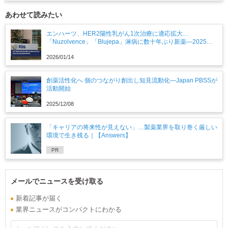
あわせて読みたい
エンハーツ、HER2陽性乳がん1次治療に適応拡大…
「Nuzolvence」「Blujepa」淋病に数十年ぶり新薬―2025年
12月に米FDAが承認した新薬
2026/01/14
創薬活性化へ 個のつながり創出し知見流動化―Japan PBSSが
活動開始
2025/12/08
「キャリアの将来性が見えない」…製薬業界を取り巻く厳しい
環境で生き残る｜【Answers】
PR
メールでニュースを受け取る
新着記事が届く
業界ニュースがコンパクトにわかる