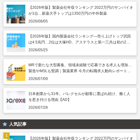
【2026年版】製薬会社年収ランキング 2022万円のサンバイオ
が1位…新薬大手トップは1350万円の中外製薬
2026/08/05
【2026年版】国内製薬会社ランキング―売り上げトップ武田
は4.5兆円…2位は大塚HD、アステラスと第一三共は初の2兆
円突破
2026/05/25
MRで新たな大型募集、領域未経験で応募できる求人も増加…
製造やMSLも堅調｜製薬業界 今月の転職求人動向レポート
（2026年7月）
2026/07/09
日本創業から31年。パレクセルが顧客に選ばれ続け、働く人
を惹き付ける理由【AD】
2026/07/28
人気記事
【2026年版】製薬会社年収ランキング 2022万円のサンバイオ