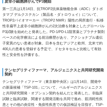
皮非小細胞肺がんでP3開始
第一三共は1月14日、抗TROP2抗体薬物複合体（ADC）ダトポ
タマブ デルクステカン（製品名・ダトロウェイ）について、
TROP2バイオマーカー（TROP2 NMR）陽性の局所進行・転移
性非扁平上皮非小細胞肺がんの2次治療を対象としたグローバル
P3試験を始めたと発表した。PD-1/PD-L1阻害薬とプラチナ製剤
ベースの化学療法による前治療歴があり、アクショナブル遺伝
子変異のない患者が対象。日本を含むアジアと欧州、北米で約
400人の患者を登録する予定で、ドセタキセルと比較して有効
性と安全性を評価する。
テンセグリティファーマ、アルジェニクスと共同研究開発
契約
テンセグリティファーマ（東京都中央区）は1月14日、開発中
の新薬候補「TSP-101」について、ベルギーのアルジェニクス
と共同研究開発・オプション契約を結んだと発表した。非臨床
試験と臨床試験、関連する開発活動を共同で進め、筋消耗性疾
患とその他の炎症性・免疫性疾患での仮説検証を目指す。TSP-