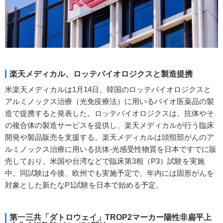
楽天メディカル、ロッテバイオロジクスと製造提携
米楽天メディカルは1月14日、韓国のロッテバイオロジクスと
アルミノックス治療（光免疫療法）に用いるバイオ医薬品の製
造で提携すると発表した。ロッテバイオロジクスは、抗体やそ
の複合体の製造サービスを提供し、楽天メディカルが行う臨床
開発や製品販売を支援する。楽天メディカルは頭頸部がんのア
ルミノックス治療に用いる抗体-光感受性物質を日本ですでに販
売しており、米国や台湾などで臨床第3相（P3）試験を実施
中。同試験は今後、欧州でも実施予定で、年内には固形がんを
対象とした新たなP1試験を日本で始める予定。
第一三共「ダトロウェイ」TROP2マーカー陽性非扁平上