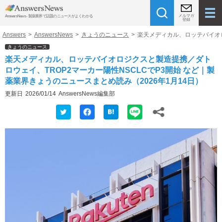
メルマガ
AnswersNews - 製薬業界で話題のニュースがよくわかる
登録
Answers
>
AnswersNews
>
きょうのニュース
>
楽天メディカル、ロッテバイオロ
きょうのニュース
楽天メディカル、ロッテバイオロジクスと製造提携／ダト
ロウェイ、TROP2マーカー陽性NSCLCでP3開始 など｜製
薬業界きょうのニュースまとめ読み（2026年1月14日）
更新日
2026/01/14
AnswersNews編集部