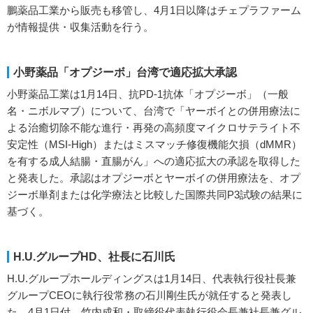
鵬薬品工業から販売も移管し、4月1日以降はチェプラファーム
が情報提供・収集活動を行う。
小野薬品「オプジーボ」台湾で適応拡大承認
小野薬品工業は1月14日、抗PD-1抗体「オプジーボ」（一般
名・ニボルマブ）について、台湾で「ヤーボイとの併用療法に
よる治癒切除不能な進行・再発の高頻度マイクロサテライト不
安定性（MSI-High）またはミスマッチ修復機能欠損（dMMR）
を有する成人結腸・直腸がん」への適応拡大の承認を取得した
と発表した。承認はオプジーボとヤーボイの併用療法を、オプ
ジーボ単剤または化学療法と比較した国際共同P3試験の結果に
基づく。
H.U.グループHD、社長に石川氏
H.U.グループホールディングスは1月14日、代表執行役社長兼
グループCEOに執行役常務の石川剛生氏が就任すると発表し
た。4月1日付。竹内成和・取締役代表執行役会長兼社長兼グル