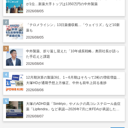
が1位…新薬大手トップは1350万円の中外製薬
2026/08/05
「テロメライシン」13日薬価収載…「ウェイリズ」など10新
薬も
2026/08/05
中外製薬、折り返し迎えた「10年成長戦略」奥田社長が語っ
た手応えと課題
2026/08/04
12月期決算の製薬3社、1～6月期はそろって2桁の増収増益…
大塚HDが通期予想上方修正、中外も前年上回る進捗
2026/08/06
大塚のADHD薬「Simtriyo」やメルクの高コレステロール血症
薬「Lipfendra」など承認―2026年7月に米FDAが承認した新
薬
2026/08/07