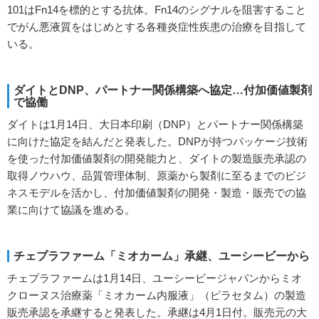
101はFn14を標的とする抗体。Fn14のシグナルを阻害すること
でがん悪液質をはじめとする各種炎症性疾患の治療を目指して
いる。
ダイトとDNP、パートナー関係構築へ協定…付加価値製剤
で協働
ダイトは1月14日、大日本印刷（DNP）とパートナー関係構築
に向けた協定を結んだと発表した。DNPが持つパッケージ技術
を使った付加価値製剤の開発能力と、ダイトの製造販売承認の
取得ノウハウ、品質管理体制、原薬から製剤に至るまでのビジ
ネスモデルを活かし、付加価値製剤の開発・製造・販売での協
業に向けて協議を進める。
チェプラファーム「ミオカーム」承継、ユーシービーから
チェプラファームは1月14日、ユーシービージャパンからミオ
クローヌス治療薬「ミオカーム内服液」（ピラセタム）の製造
販売承認を承継すると発表した。承継は4月1日付。販売元の大