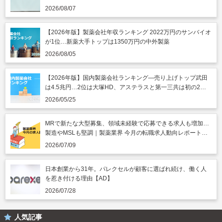
うのニュースまとめ読み（2026年8月7日）
2026/08/07
【2026年版】製薬会社年収ランキング 2022万円のサンバイオ
が1位…新薬大手トップは1350万円の中外製薬
2026/08/05
【2026年版】国内製薬会社ランキング―売り上げトップ武田
は4.5兆円…2位は大塚HD、アステラスと第一三共は初の2兆
円突破
2026/05/25
MRで新たな大型募集、領域未経験で応募できる求人も増加…
製造やMSLも堅調｜製薬業界 今月の転職求人動向レポート
（2026年7月）
2026/07/09
日本創業から31年。パレクセルが顧客に選ばれ続け、働く人
を惹き付ける理由【AD】
2026/07/28
人気記事