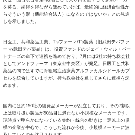
を募る。納得を得ながら進めていけば、最終的に経済合理性か
らそういう形（機能統合法人）になるのではないか」との見通
しを示しました。
日医工、共和薬品工業、T’sファーマ/T’s製薬（旧武田テバファ
ーマ/武田テバ薬品）は、投資ファンドのジェイ・ウィル・パー
トナーズの傘下で連携を進めており、7月には3社の持ち株会社
としてアンドファーマ（東京都中央区）が発足。日医工と共和
薬品の間ではすでに骨粗鬆症治療薬アルファカルシドールカプ
セルを統合していますが、持ち株会社を通じてさらに連携を深
めます。
国内には約190社の後発品メーカーが乱立しており、その7割以
上は取り扱い製品が50品目に満たない小規模なメーカーです。
現時点で明らかになっている集約・統合の動きは一定以上の規
模の企業が中心で、こうした流れが今後、小規模メーカーに波
及していくのか注目されます。