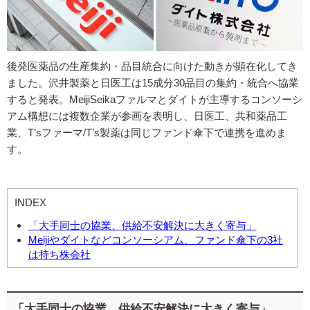
後発医薬品の生産集約・品目統合に向けた動きが顕在化してき
ました。沢井製薬と日医工は15成分30品目の集約・統合へ協業
すると発表。MeijiSeikaファルマとダイトが主導するコンソーシ
アム構想には複数企業が参画を表明し、日医工、共和薬品工
業、T’sファーマ/T’s製薬は同じファンド傘下で連携を進めま
す。
INDEX
「大手同士の協業、供給不安解決に大きく寄与」
Meijiやダイトなどコンソーシアム、ファンド傘下の3社
は持ち株会社
「大手同士の協業、供給不安解決に大きく寄与」