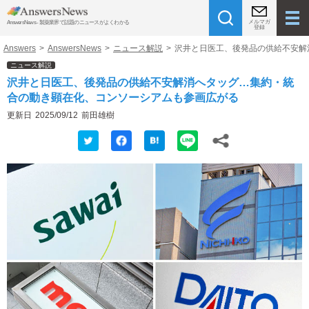
メルマガ
AnswersNews - 製薬業界で話題のニュースがよくわかる
登録
Answers
>
AnswersNews
>
ニュース解説
>
沢井と日医工、後発品の供給不安解
ニュース解説
沢井と日医工、後発品の供給不安解消へタッグ…集約・統
合の動き顕在化、コンソーシアムも参画広がる
更新日
2025/09/12
前田雄樹