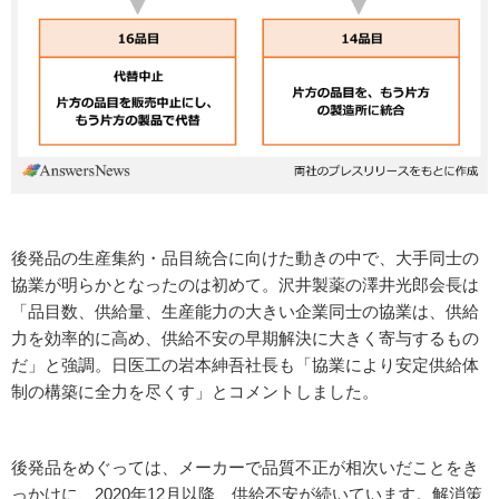
後発品の生産集約・品目統合に向けた動きの中で、大手同士の
協業が明らかとなったのは初めて。沢井製薬の澤井光郎会長は
「品目数、供給量、生産能力の大きい企業同士の協業は、供給
力を効率的に高め、供給不安の早期解決に大きく寄与するもの
だ」と強調。日医工の岩本紳吾社長も「協業により安定供給体
制の構築に全力を尽くす」とコメントしました。
後発品をめぐっては、メーカーで品質不正が相次いだことをき
っかけに、2020年12月以降、供給不安が続いています。解消策