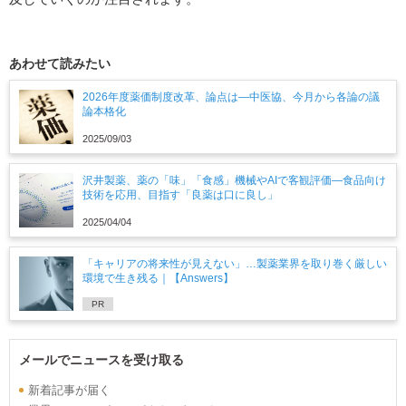
あわせて読みたい
2026年度薬価制度改革、論点は―中医協、今月から各論の議
論本格化
2025/09/03
沢井製薬、薬の「味」「食感」機械やAIで客観評価―食品向け
技術を応用、目指す「良薬は口に良し」
2025/04/04
「キャリアの将来性が見えない」…製薬業界を取り巻く厳しい
環境で生き残る｜【Answers】
PR
メールでニュースを受け取る
新着記事が届く