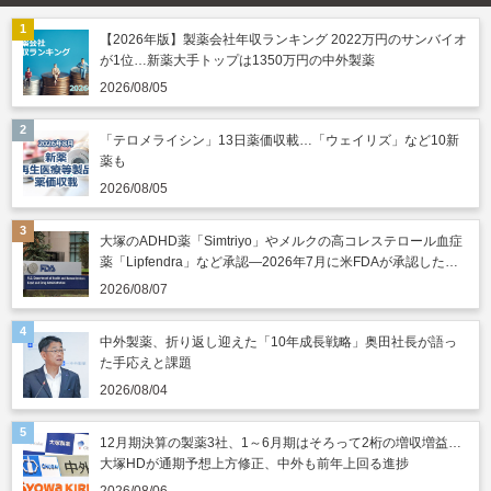
【2026年版】製薬会社年収ランキング 2022万円のサンバイオ
が1位…新薬大手トップは1350万円の中外製薬
2026/08/05
「テロメライシン」13日薬価収載…「ウェイリズ」など10新
薬も
2026/08/05
大塚のADHD薬「Simtriyo」やメルクの高コレステロール血症
薬「Lipfendra」など承認―2026年7月に米FDAが承認した新
薬
2026/08/07
中外製薬、折り返し迎えた「10年成長戦略」奥田社長が語っ
た手応えと課題
2026/08/04
12月期決算の製薬3社、1～6月期はそろって2桁の増収増益…
大塚HDが通期予想上方修正、中外も前年上回る進捗
2026/08/06