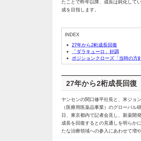
たことで昨年以降、成長は鈍化してい
成を目指します。
INDEX
27年から2桁成長回復
「ダラキューロ」好調
ポジションクローズ「当時の方
27年から2桁成長回復
ヤンセンの関口修平社長と、米ジョン
（医療用医薬品事業）のグローバル研
日、東京都内で記者会見し、新薬開発
成長を回復するとの見通しを明らか
たな治療領域への参入にあわせて増