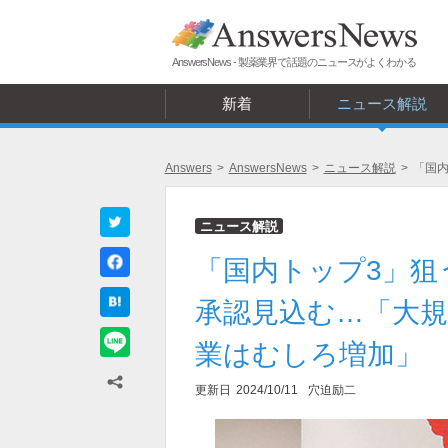
AnswersNews - 製薬業界で話題のニュースがよくわかる
新着
ニュース解説
Answers
>
AnswersNews
>
ニュース解説
>
「国内
ニュース解説
「国内トップ3」狙
承認見込む…「大
業はむしろ増加」
更新日
2024/10/11
穴迫励二