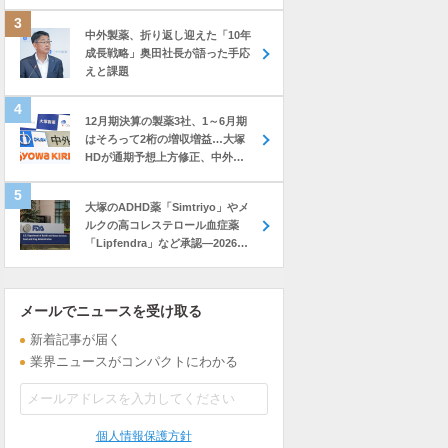
中外製薬、折り返し迎えた「10年
成長戦略」奥田社長が語った手応
えと課題
12月期決算の製薬3社、1～6月期
はそろって2桁の増収増益…大塚
HDが通期予想上方修正、中外も
前年上回る進捗
大塚のADHD薬「Simtriyo」やメ
ルクの高コレステロール血症薬
「Lipfendra」など承認―2026年
7月に米FDAが承認した新薬
メールでニュースを受け取る
新着記事が届く
業界ニュースがコンパクトにわかる
個人情報保護方針