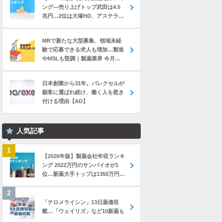
ング―売り上げトップ武田は4.5
兆円…2位は大塚HD、アステラス
と第一三共は初の2兆円突破
MRで新たな大型募集、領域未経
験で応募できる求人も増加…製造
やMSLも堅調｜製薬業界 今月の
転職求人動向レポート（2026年7
月）
日本創業から31年。パレクセルが
顧客に選ばれ続け、働く人を惹き
付ける理由【AD】
人気記事
【2026年版】製薬会社年収ランキ
ング 2022万円のサンバイオが1
位…新薬大手トップは1350万円の
中外製薬
「テロメライシン」13日薬価収
載…「ウェイリズ」など10新薬も