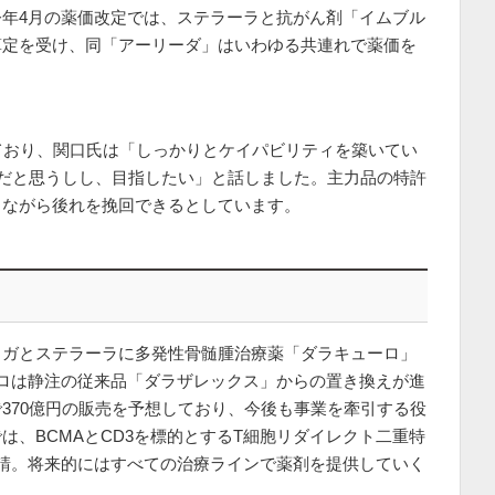
年4月の薬価改定では、ステラーラと抗がん剤「イムブル
算定を受け、同「アーリーダ」はいわゆる共連れで薬価を
ており、関口氏は「しっかりとケイパビリティを築いてい
能だと思うしし、目指したい」と話しました。主力品の特許
りながら後れを挽回できるとしています。
ィガとステラーラに多発性骨髄腫治療薬「ダラキューロ」
ロは静注の従来品「ダラザレックス」からの置き換えが進
370億円の販売を予想しており、今後も事業を牽引する役
は、BCMAとCD3を標的とするT細胞リダイレクト二重特
請。将来的にはすべての治療ラインで薬剤を提供していく