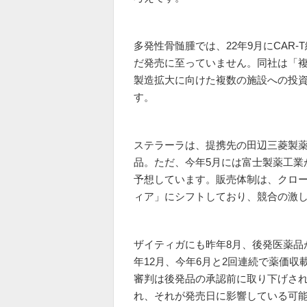
多発性骨髄腫では、22年9月にCAR
だ発売に至っていません。同社は「
製造拡大に向けた複数の施設への投
す。
ステラーラは、提携先の田辺三菱製薬が
品。ただ、今年5月には富士製薬工業
予想しています。販売体制は、クロ
ィア」にシフトしており、競合の激
ザイティガにも昨年8月、後発医薬品
年12月、今年6月と2回連続で薬価
審判は後発品の承認前に取り下げさ
れ、それが発売日に影響している可