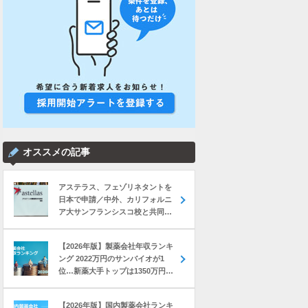
オススメの記事
アステラス、フェゾリネタントを
日本で申請／中外、カリフォルニ
ア大サンフランシスコ校と共同研
究 など｜製薬業界きょうのニュー
スまとめ読み（2026年8月7日）
【2026年版】製薬会社年収ランキ
ング 2022万円のサンバイオが1
位…新薬大手トップは1350万円の
中外製薬
【2026年版】国内製薬会社ランキ