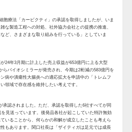
-T細胞療法「カービクティ」の承認を取得しましたが、いま
複雑な製造工程への対処、社外協力会社との提携の推進、
資など、さまざまな取り組みを行っている」としていま
24年3月期に計上した売上収益が653億円に上る大型
からバイオシミラーが発売され、今期は2桁減の583億円を
ーン病や潰瘍性大腸炎への適応拡大を申請中の「トレムフ
しい領域で存在感を維持したい考えです。
が承認されました。ただ、承認を取得した6社すべてが同
収載を見送っています。後発品各社が起こしていた特許無効
れていることから、何らかの和解が成立したことも考えら
能性もあります。関口社長は「ザイティガは足元では成長