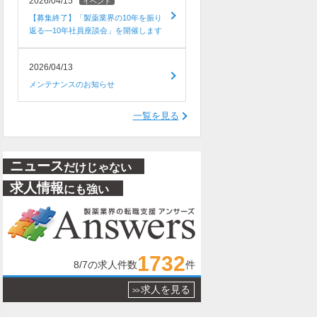
2026/04/15
イベント
【募集終了】「製薬業界の10年を振り
返る―10年社員座談会」を開催します
2026/04/13
メンテナンスのお知らせ
一覧を見る
ニュース
だけじゃない
求人情報
にも強い
1732
8/7
の求人件数
件
求人を見る
>>