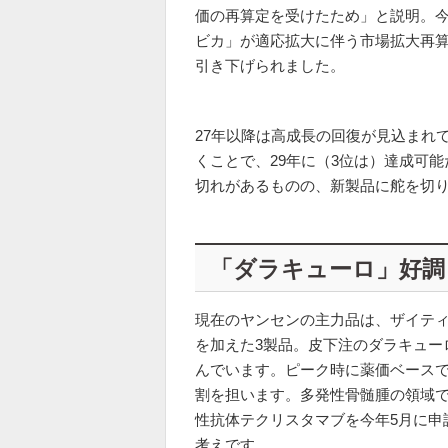
価の再算定を受けたため」と説明。今
ビカ」が適応拡大に伴う市場拡大再
引き下げられました。
27年以降は高成長の回復が見込まれ
くことで、29年に（3位は）達成可
切れがあるものの、新製品に舵を切
「ダラキューロ」好調
現在のヤンセンの主力品は、ザイテ
を加えた3製品。皮下注のダラキュー
んでいます。ピーク時に薬価ベースで
割を担います。多発性骨髄腫の領域で
性抗体テクリスタマブを今年5月に申
考えです。