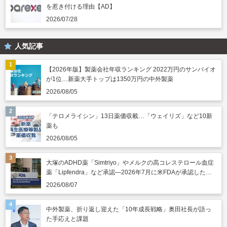
を惹き付ける理由【AD】
2026/07/28
人気記事
【2026年版】製薬会社年収ランキング 2022万円のサンバイオ
が1位…新薬大手トップは1350万円の中外製薬
2026/08/05
「テロメライシン」13日薬価収載…「ウェイリズ」など10新
薬も
2026/08/05
大塚のADHD薬「Simtriyo」やメルクの高コレステロール血症
薬「Lipfendra」など承認―2026年7月に米FDAが承認した新
薬
2026/08/07
中外製薬、折り返し迎えた「10年成長戦略」奥田社長が語っ
た手応えと課題