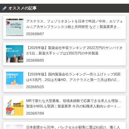
オススメの記事
アステラス、フェゾリネタントを日本で申請／中外、カリフォ
ルニア大サンフランシスコ校と共同研究 など｜製薬業界きょ
うのニュースまとめ読み（2026年8月7日）
2026/08/07
【2026年版】製薬会社年収ランキング 2022万円のサンバイオ
が1位…新薬大手トップは1350万円の中外製薬
2026/08/05
【2026年版】国内製薬会社ランキング―売り上げトップ武田
は4.5兆円…2位は大塚HD、アステラスと第一三共は初の2兆
円突破
2026/05/25
MRで新たな大型募集、領域未経験で応募できる求人も増加…
製造やMSLも堅調｜製薬業界 今月の転職求人動向レポート
（2026年7月）
2026/07/09
日本創業から31年。パレクセルが顧客に選ばれ続け、働く人