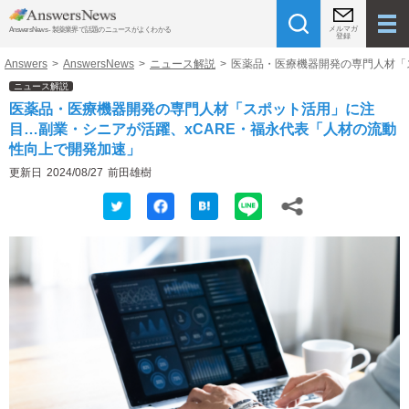
メルマガ
AnswersNews - 製薬業界で話題のニュースがよくわかる
登録
Answers
>
AnswersNews
>
ニュース解説
>
医薬品・医療機器開発の専門人材「
ニュース解説
医薬品・医療機器開発の専門人材「スポット活用」に注
目…副業・シニアが活躍、xCARE・福永代表「人材の流動
性向上で開発加速」
更新日
2024/08/27
前田雄樹