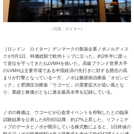
（写真：ロイター）
［ロンドン ロイター］デンマークの製薬企業ノボノルディス
クが9月1日、時価総額で欧州トップに立った。約2年半に渡っ
て首位を守ってきた仏LVMHを抜いた。高級ブランド世界大手
のLVMHは主要市場である中国経済の先行きに対する懸念の高
まりが打撃となっている一方、ノボは糖尿病治療薬「オゼンピ
ック」と肥満症治療薬「ウゴービ」の需要拡大が追い風とな
り、業績と株価がともに過去最高水準を記録している。
ノボの株価は、ウゴービが心血管イベントを抑制したとの臨床
試験結果を公表した8月8日以降、約17%上昇した。リフィニテ
ィブのデータとノボが開示している株式数によると、1日終値の
時点でノボの時価総額は非上場株式を含めて約4247億ドルに達