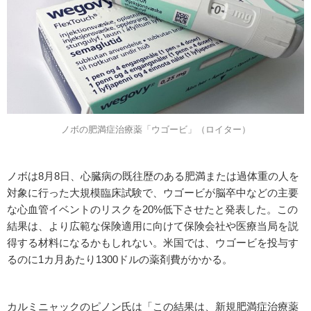
ノボの肥満症治療薬「ウゴービ」（ロイター）
ノボは8月8日、心臓病の既往歴のある肥満または過体重の人を
対象に行った大規模臨床試験で、ウゴービが脳卒中などの主要
な心血管イベントのリスクを20%低下させたと発表した。この
結果は、より広範な保険適用に向けて保険会社や医療当局を説
得する材料になるかもしれない。米国では、ウゴービを投与す
るのに1カ月あたり1300ドルの薬剤費がかかる。
カルミニャックのピノン氏は「この結果は、新規肥満症治療薬