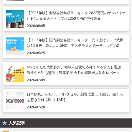
【2026年版】製薬会社年収ランキング 2022万円のサンバイオ
が1位…新薬大手トップは1350万円の中外製薬
2026/08/05
【2026年版】国内製薬会社ランキング―売り上げトップ武田
は4.5兆円…2位は大塚HD、アステラスと第一三共は初の2兆
円突破
2026/05/25
MRで新たな大型募集、領域未経験で応募できる求人も増加…
製造やMSLも堅調｜製薬業界 今月の転職求人動向レポート
（2026年7月）
2026/07/09
日本創業から31年。パレクセルが顧客に選ばれ続け、働く人
を惹き付ける理由【AD】
2026/07/28
人気記事