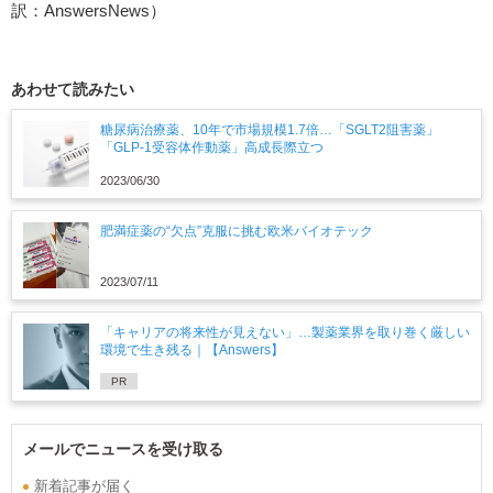
訳：AnswersNews）
あわせて読みたい
糖尿病治療薬、10年で市場規模1.7倍…「SGLT2阻害薬」
「GLP-1受容体作動薬」高成長際立つ
2023/06/30
肥満症薬の“欠点”克服に挑む欧米バイオテック
2023/07/11
「キャリアの将来性が見えない」…製薬業界を取り巻く厳しい
環境で生き残る｜【Answers】
PR
メールでニュースを受け取る
新着記事が届く