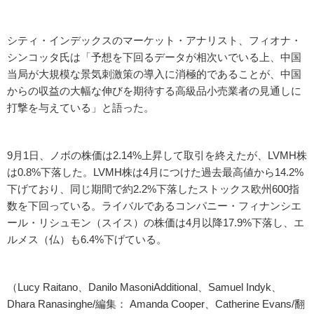
シティ・インデックスのマーケット・アナリスト、フィオナ・
シンコッタ氏は「予想を下回るデータが相次いでいる上、中国
当局が大規模な景気刺激策の導入に消極的であることが、中国
からの収益の大幅な伸びを期待する高級品小売業者の見通しに
打撃を与えている」と語った。
9月1日、ノボの株価は2.14%上昇して取引を終えたが、LVMH株
は0.8%下落した。LVMH株は4月につけた過去最高値から14.2%
下げており、同じ期間で約2.2%下落したストックス欧州600指
数を下回っている。ライバルであるコンパニー・フィナンシエ
ール・リシュモン（スイス）の株価は4月以降17.9%下落し、エ
ルメス（仏）も6.4%下げている。
（Lucy Raitano、Danilo MasoniAdditional、Samuel Indyk、
Dhara Ranasinghe/編集： Amanda Cooper、Catherine Evans/翻