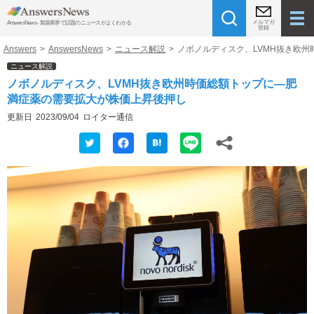
メルマガ
AnswersNews - 製薬業界で話題のニュースがよくわかる
登録
Answers
>
AnswersNews
>
ニュース解説
>
ノボノルディスク、LVMH抜き欧
ニュース解説
ノボノルディスク、LVMH抜き欧州時価総額トップに―肥
満症薬の需要拡大が株価上昇後押し
更新日
2023/09/04
ロイター通信