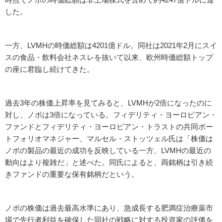
した。
一方、LVMHの時価総額は4201億ドル。同社は2021年2月にスイ
スの食品・飲料会社ネスレを抜いて以来、欧州時価総額トップ
の座に君臨し続けてきた。
過去3年の株価上昇率を見てみると、LVMHが2倍になったのに
対し、ノボは3倍になっている。フィデリティ・ヨーロピアン・
ファンドとフィデリティ・ヨーロピアン・トラストの共同ポー
トフォリオマネジャー、マルセル・ストッツェル氏は「株価は
ノボの製品の最近の成功を反映している一方、LVMHの最近の
動向はより複雑だ」と述べた。同氏によると、両銘柄は引き続
きファンドの重要な保有銘柄だという。
ノボの株価は過去最高水準にあり、急成長する肥満症治療薬市
場で先行者利益を確保した同社の戦略に対する投資家の評価を