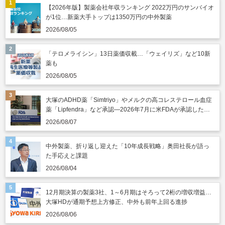
【2026年版】製薬会社年収ランキング 2022万円のサンバイオ
が1位…新薬大手トップは1350万円の中外製薬
2026/08/05
「テロメライシン」13日薬価収載…「ウェイリズ」など10新
薬も
2026/08/05
大塚のADHD薬「Simtriyo」やメルクの高コレステロール血症
薬「Lipfendra」など承認―2026年7月に米FDAが承認した新
薬
2026/08/07
中外製薬、折り返し迎えた「10年成長戦略」奥田社長が語っ
た手応えと課題
2026/08/04
12月期決算の製薬3社、1～6月期はそろって2桁の増収増益…
大塚HDが通期予想上方修正、中外も前年上回る進捗
2026/08/06