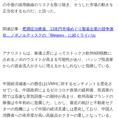
の今後の採用曲線のリスクを取り除き、そうした市場の動きを
正当化するものだ」と語った。
関連記事：
肥満症治療薬、13兆円市場めぐり製薬企業の競争激
化…ノボノルディスクの「Wegovy」に続くライバル
アナリストらは、株価上昇によってストックス欧州600指数に
占めるノボのウエイトが高まる可能性があり、パッシブ投資家
からの資金流入がさらに増えるかもしれないと指摘している。
中国経済減速への懸念はLVMHに対するセンチメントを悪化さ
せている。中国政府によるゼロコロナ政策の緩和後、投資家の
間では迅速な景気回復への期待が高まり、欧州高級ブランドの
株価は今年初めに急騰した。しかし、最近の統計と不動産セク
ターの危機によって中国の経済見通しは悪化しており、中国人
消費者への依存度が高い高級品セクターの重しとなっている。