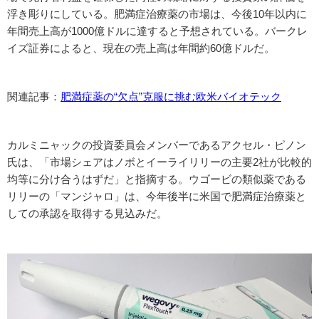
浮き彫りにしている。肥満症治療薬の市場は、今後10年以内に
年間売上高が1000億ドルに達すると予想されている。バークレ
イズ証券によると、現在の売上高は年間約60億ドルだ。
関連記事：
肥満症薬の“欠点”克服に挑む欧米バイオテック
カルミニャックの投資委員会メンバーであるアクセル・ピノン
氏は、「市場シェアはノボとイーライリリーの主要2社が比較的
均等に分け合うはずだ」と指摘する。ウゴービの類似薬である
リリーの「マンジャロ」は、今年後半に米国で肥満症治療薬と
しての承認を取得する見込みだ。