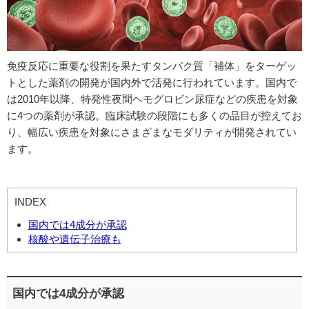
免疫反応に重要な役割を果たすタンパク質「補体」をターゲッ
トとした薬剤の開発が国内外で活発に行われています。国内で
は2010年以降、特発性夜間ヘモグロビン尿症などの疾患を対象
に4つの薬剤が承認。臨床試験の段階にも多くの品目が控えてお
り、幅広い疾患を対象にさまざまなモダリティが開発されてい
ます。
INDEX
国内では4成分が承認
核酸や遺伝子治療も
国内では4成分が承認