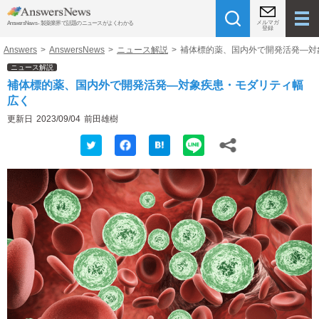
メルマガ
AnswersNews - 製薬業界で話題のニュースがよくわかる
登録
Answers
>
AnswersNews
>
ニュース解説
>
補体標的薬、国内外で開発活発―対
ニュース解説
補体標的薬、国内外で開発活発―対象疾患・モダリティ幅
広く
更新日
2023/09/04
前田雄樹