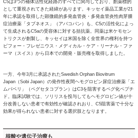
C5は3つの補体活性化経路のすべてに関与しており、創薬標的
として重視されてきた経緯があります。キッセイ薬品工業が21
年に承認を取得した顕微鏡的多発血管炎・多発血管炎性肉芽腫
症治療薬「タブネオス」（アバコパン）も、C5の活性化によっ
て生成されるC5aの受容体に対する拮抗薬。同薬は米ケモセン
トリクスが創製し、キッセイは米国を除く全世界の権利を持つ
ビフォー・フレゼニウス・メディカル・ケア・リーナル・ファ
ーマ（スイス）から日本での開発・販売権を取得しました。
一方、今年3月に承認されたSwedish Orphan Biovitrum
Japan（Sobi Japan）の発作性夜間ヘモグロビン尿症治療薬「エ
ムパベリ」（ペグセタコプラン）はC3を阻害するペグ化ペプチ
ド。臨床試験では、ソリリスを投与してもヘモグロビン値が十
分改善しない患者で有効性が確認されおり、C5阻害薬で十分な
効果が得られない患者に対する選択肢となります。
核酸や遺伝子治療も