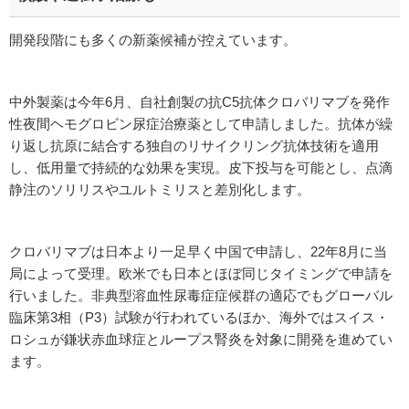
開発段階にも多くの新薬候補が控えています。
中外製薬は今年6月、自社創製の抗C5抗体クロバリマブを発作
性夜間ヘモグロビン尿症治療薬として申請しました。抗体が繰
り返し抗原に結合する独自のリサイクリング抗体技術を適用
し、低用量で持続的な効果を実現。皮下投与を可能とし、点滴
静注のソリリスやユルトミリスと差別化します。
クロバリマブは日本より一足早く中国で申請し、22年8月に当
局によって受理。欧米でも日本とほぼ同じタイミングで申請を
行いました。非典型溶血性尿毒症症候群の適応でもグローバル
臨床第3相（P3）試験が行われているほか、海外ではスイス・
ロシュが鎌状赤血球症とループス腎炎を対象に開発を進めてい
ます。