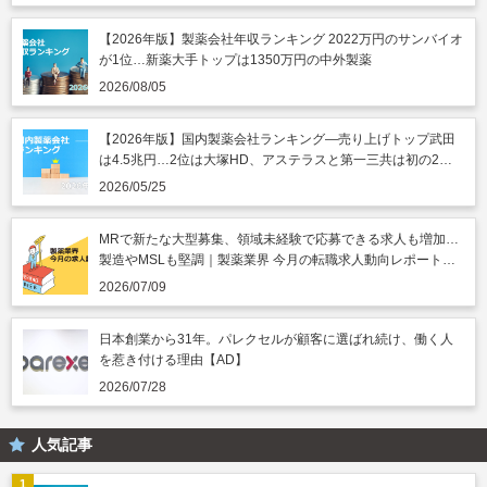
【2026年版】製薬会社年収ランキング 2022万円のサンバイオ
が1位…新薬大手トップは1350万円の中外製薬
2026/08/05
【2026年版】国内製薬会社ランキング―売り上げトップ武田
は4.5兆円…2位は大塚HD、アステラスと第一三共は初の2兆
円突破
2026/05/25
MRで新たな大型募集、領域未経験で応募できる求人も増加…
製造やMSLも堅調｜製薬業界 今月の転職求人動向レポート
（2026年7月）
2026/07/09
日本創業から31年。パレクセルが顧客に選ばれ続け、働く人
を惹き付ける理由【AD】
2026/07/28
人気記事