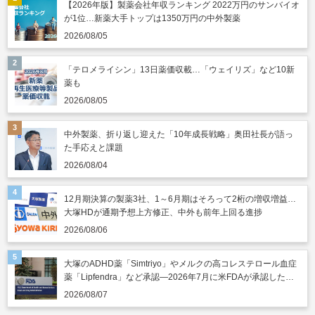
【2026年版】製薬会社年収ランキング 2022万円のサンバイオ
が1位…新薬大手トップは1350万円の中外製薬
2026/08/05
「テロメライシン」13日薬価収載…「ウェイリズ」など10新
薬も
2026/08/05
中外製薬、折り返し迎えた「10年成長戦略」奥田社長が語っ
た手応えと課題
2026/08/04
12月期決算の製薬3社、1～6月期はそろって2桁の増収増益…
大塚HDが通期予想上方修正、中外も前年上回る進捗
2026/08/06
大塚のADHD薬「Simtriyo」やメルクの高コレステロール血症
薬「Lipfendra」など承認―2026年7月に米FDAが承認した新
薬
2026/08/07