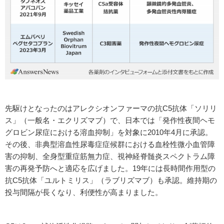
先駆けとなったのはアレクシオンファーマの抗C5抗体「ソリリ
ス」（一般名・エクリズマブ）で、日本では「発作性夜間ヘモ
グロビン尿症における溶血抑制」を対象に2010年4月に承認。
その後、非典型溶血性尿毒症症候群における血栓性微小血管障
害の抑制、全身型重症筋無力症、視神経脊髄炎スペクトラム障
害の再発予防へと適応を広げました。19年には長時間作用型の
抗C5抗体「ユルトミリス」（ラブリズマブ）も承認。維持期の
投与間隔が長くなり、利便性が高まりました。