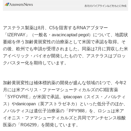
アステラス製薬は8月、C5を阻害するRNAアプタマー
「IZERVAY」（一般名・avacincaptad pegol）について、地図状
萎縮を伴う加齢黄斑変性の治療薬として米国で承認を取得。そ
の後、欧州でも申請が受理されました。同薬は7月に買収した米
アイベリック・バイオが開発したもので、アステラスはブロッ
クバスター化を期待しています。
加齢黄斑変性は補体標的薬の開発が盛んな領域の1つで、今年2
月には米アペリス・ファーマシューティカルズのC3阻害薬
「SYFOVRE」が米国で承認。iptacopan（スイス・ノバルティ
ス）やdanicopan（英アストラゼネカ）といった低分子のほか、
ノバルティスは遺伝子治療薬の「PPY988」を、ロシュは米ア
イオニス・ファマシューティカルズと共同でアンチセンス核酸
医薬の「RG6299」を開発しています。