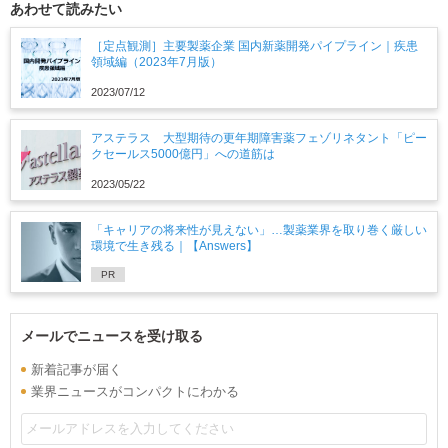
あわせて読みたい
［定点観測］主要製薬企業 国内新薬開発パイプライン｜疾患
領域編（2023年7月版）
2023/07/12
アステラス 大型期待の更年期障害薬フェゾリネタント「ピー
クセールス5000億円」への道筋は
2023/05/22
「キャリアの将来性が見えない」…製薬業界を取り巻く厳しい
環境で生き残る｜【Answers】
PR
メールでニュースを受け取る
新着記事が届く
業界ニュースがコンパクトにわかる