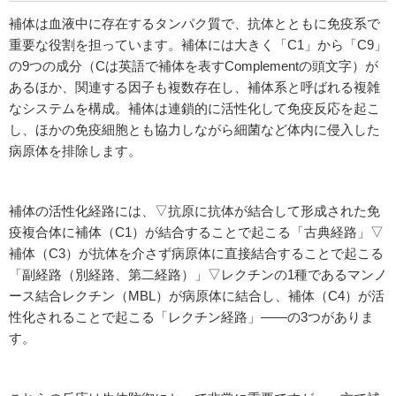
補体は血液中に存在するタンパク質で、抗体とともに免疫系で
重要な役割を担っています。補体には大きく「C1」から「C9」
の9つの成分（Cは英語で補体を表すComplementの頭文字）が
あるほか、関連する因子も複数存在し、補体系と呼ばれる複雑
なシステムを構成。補体は連鎖的に活性化して免疫反応を起こ
し、ほかの免疫細胞とも協力しながら細菌など体内に侵入した
病原体を排除します。
補体の活性化経路には、▽抗原に抗体が結合して形成された免
疫複合体に補体（C1）が結合することで起こる「古典経路」▽
補体（C3）が抗体を介さず病原体に直接結合することで起こる
「副経路（別経路、第二経路）」▽レクチンの1種であるマンノ
ース結合レクチン（MBL）が病原体に結合し、補体（C4）が活
性化されることで起こる「レクチン経路」――の3つがありま
す。