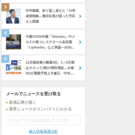
中外製薬、折り返し迎えた「10年
成長戦略」奥田社長が語った手応
えと課題
大塚のADHD薬「Simtriyo」やメ
ルクの高コレステロール血症薬
「Lipfendra」など承認―2026年
7月に米FDAが承認した新薬
12月期決算の製薬3社、1～6月期
はそろって2桁の増収増益…大塚
HDが通期予想上方修正、中外も
前年上回る進捗
メールでニュースを受け取る
新着記事が届く
業界ニュースがコンパクトにわかる
個人情報保護方針