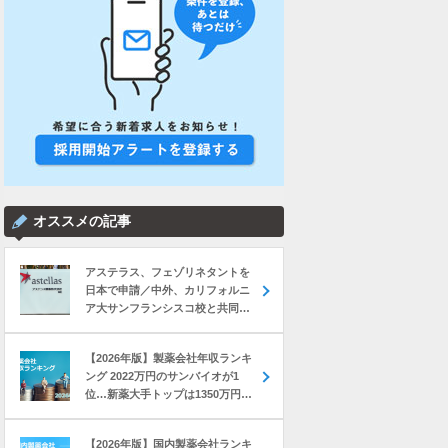
オススメの記事
アステラス、フェゾリネタントを
日本で申請／中外、カリフォルニ
ア大サンフランシスコ校と共同研
究 など｜製薬業界きょうのニュー
スまとめ読み（2026年8月7日）
【2026年版】製薬会社年収ランキ
ング 2022万円のサンバイオが1
位…新薬大手トップは1350万円の
中外製薬
【2026年版】国内製薬会社ランキ