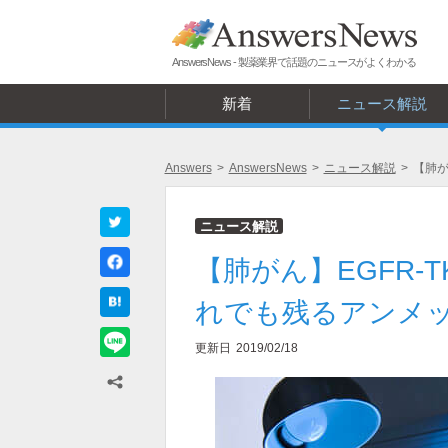
AnswersNews - 製薬業界で話題のニュースがよくわかる
新着
ニュース解説
Answers
>
AnswersNews
>
ニュース解説
>
【肺が
ニュース解説
【肺がん】EGFR-
れでも残るアンメ
更新日
2019/02/18