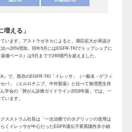
に増える」
しています。アストラゼネカによると、適応拡大が承認さ
比べ20%増加。同年9月にはEGFR-TKIでトップシェアに
薬価ベース）は9月までで240億円を超えました。
RA」で、既存のEGFR-TKI「イレッサ」（一般名・ゲフィ
ルセバ」（エルロチニブ、中外製薬）と比べて無増悪生存
ん学会の「肺がん診療ガイドライン2018年版」では、一
れています。
ックスストラム社長は「一次治療でのタグリッソの使用は
らくイレッサが中心だったEGFR遺伝子変異陽性非小細