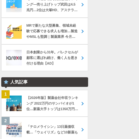
ング―売り上げトップ武田は4.5
兆円…2位は大塚HD、アステラス
と第一三共は初の2兆円突破
MRで新たな大型募集、領域未経
験で応募できる求人も増加…製造
やMSLも堅調｜製薬業界 今月の
転職求人動向レポート（2026年7
月）
日本創業から31年。パレクセルが
顧客に選ばれ続け、働く人を惹き
付ける理由【AD】
人気記事
【2026年版】製薬会社年収ランキ
ング 2022万円のサンバイオが1
位…新薬大手トップは1350万円の
中外製薬
「テロメライシン」13日薬価収
載…「ウェイリズ」など10新薬も