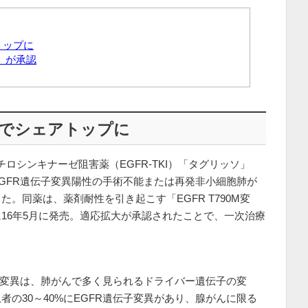
アトップに
ロ」が承認
KIでシェアトップに
Rチロシンキナーゼ阻害薬（EGFR-TKI）「タグリッソ」
GFR遺伝子変異陽性の手術不能または再発非小細胞肺が
。同薬は、薬剤耐性を引き起こす「EGFR T790M変
16年5月に発売。適応拡大が承認されたことで、一次治療
子変異は、肺がんで多く見られるドライバー遺伝子の変
の30～40%にEGFR遺伝子変異があり、腺がんに限る