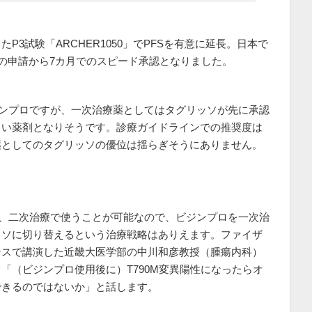
3試験「ARCHER1050」でPFSを有意に延長。日本で
月の申請から7カ月でのスピード承認となりました。
ビジンプロですが、一次治療薬としてはタグリッソが先に承認
しい薬剤となりそうです。診療ガイドラインでの推奨度は
薬としてのタグリッソの優位は揺らぎそうにありません。
唯一、二次治療で使うことが可能なので、ビジンプロを一次治
ッソに切り替えるという治療戦略はありえます。ファイザ
ンスで講演した近畿大医学部の中川和彦教授（腫瘍内科）
「（ビジンプロ使用後に）T790M変異陽性になったらオ
できるのではないか」と話します。