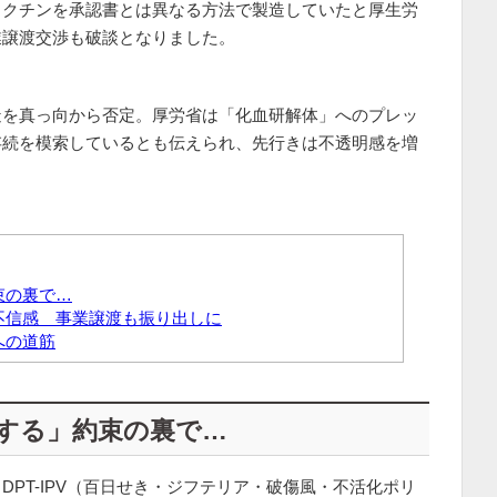
ワクチンを承認書とは異なる方法で製造していたと厚生労
業譲渡交渉も破談となりました。
造を真っ向から否定。厚労省は「化血研解体」へのプレッ
存続を模索しているとも伝えられ、先行きは不透明感を増
束の裏で…
不信感 事業譲渡も振り出しに
への道筋
する」約束の裏で…
PT-IPV（百日せき・ジフテリア・破傷風・不活化ポリ