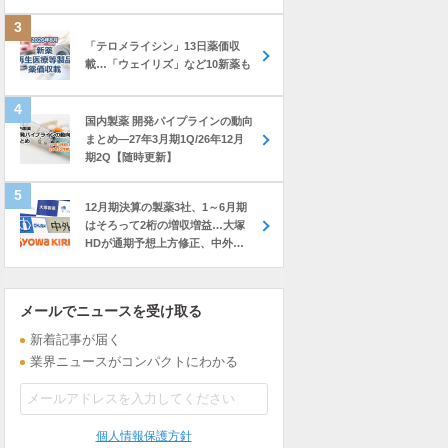
「テロメライシン」13日薬価収
載…「ウェイリズ」など10新薬も
国内製薬 開発パイプラインの動向
まとめ―27年3月期1Q/26年12月
期2Q【随時更新】
12月期決算の製薬3社、1～6月期
はそろって2桁の増収増益…大塚
HDが通期予想上方修正、中外も
前年上回る進捗
メールでニュースを受け取る
新着記事が届く
業界ニュースがコンパクトにわかる
個人情報保護方針