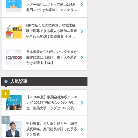
ング―売り上げトップ武田は4.5
兆円…2位は大塚HD、アステラス
と第一三共は初の2兆円突破
MRで新たな大型募集、領域未経
験で応募できる求人も増加…製造
やMSLも堅調｜製薬業界 今月の
転職求人動向レポート（2026年7
月）
日本創業から31年。パレクセルが
顧客に選ばれ続け、働く人を惹き
付ける理由【AD】
人気記事
【2026年版】製薬会社年収ランキ
ング 2022万円のサンバイオが1
位…新薬大手トップは1350万円の
中外製薬
中外製薬、折り返し迎えた「10年
成長戦略」奥田社長が語った手応
えと課題