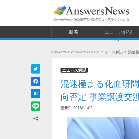
AnswersNews - 製薬業界で話題のニュースがよくわかる
新着
ニュース解説
Answers
>
AnswersNews
>
ニュース解説
>
混迷極
ニュース解説
混迷極まる化血研
向否定 事業譲渡交
更新日
2016/11/02