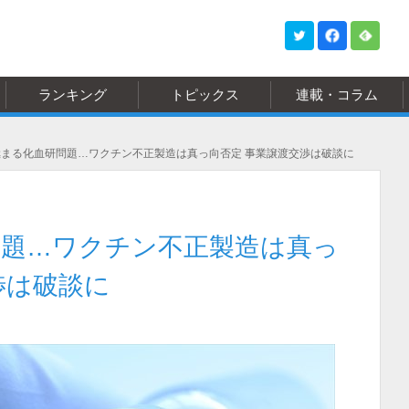
ランキング
トピックス
連載・コラム
まる化血研問題…ワクチン不正製造は真っ向否定 事業譲渡交渉は破談に
問題…ワクチン不正製造は真っ
渉は破談に