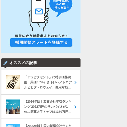
オススメの記事
「デュピクセント」に特例価格調
整、薬価3.7%引き下げへ／トロデ
ルビとダトロウェイ、費用対効果
評価で11%薬価下げ など｜製薬業
界きょうのニュースまとめ読み
【2026年版】製薬会社年収ランキ
（2026年8月5日）
ング 2022万円のサンバイオが1
位…新薬大手トップは1350万円の
中外製薬
【2026年版】国内製薬会社ランキ