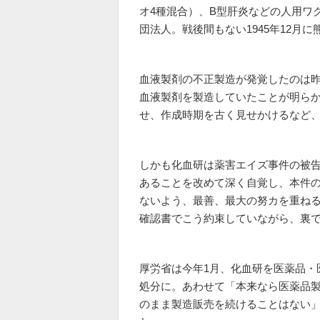
オ4種混合）、B型肝炎などの人用ワ
団法人。戦後間もない1945年12月
血液製剤の不正製造が発覚したのは昨
血液製剤を製造していたことが明ら
せ、作成時期を古く見せかけるなど
しかも化血研は薬害エイズ事件の被
あることを改めて深く自覚し、本件
ないよう、最善、最大の努カを重ねる
確認書でこう約束していながら、裏
厚労省は今年1月、化血研を医薬品・
処分に。あわせて「本来なら医薬品
のまま製造販売を続けることはない」