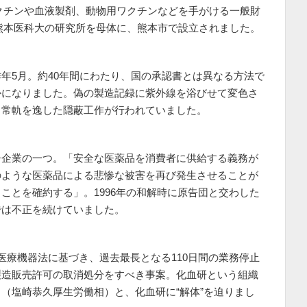
クチンや血液製剤、動物用ワクチンなどを手がける一般財
に熊本医科大の研究所を母体に、熊本市で設立されました。
年5月。約40年間にわたり、国の承認書とは異なる方法で
かになりました。偽の製造記録に紫外線を浴びせて変色さ
、常軌を逸した隠蔽工作が行われていました。
告企業の一つ。「安全な医薬品を消費者に供給する義務が
のような医薬品による悲惨な被害を再び発生させることが
ことを確約する」。1996年の和解時に原告団と交わした
では不正を続けていました。
医療機器法に基づき、過去最長となる110日間の業務停止
製造販売許可の取消処分をすべき事案。化血研という組織
（塩崎恭久厚生労働相）と、化血研に“解体”を迫りまし