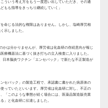
。こういう考え方をもう一度思い出していただき、その通
私どもも指導をきっちり継続していく」
どを命じる法的な権限はありません。しかし、塩崎厚労相
強く示しました。
なのかは分かりませんが、厚労省は化血研の存続意向が報じ
品医療機器法に基づく抜き打ちの立入検査に入りました。
果、日本脳炎ワクチン「エンセバック」で新たな不正製造が
エンセバック」の製造工程で、承認書に書かれた病原体の
を使っていたといいます。厚労省は化血研に対し、不正の
に、「このような事態が続く場合には、医薬品製造販売業
ある」と化血研に伝達しました。