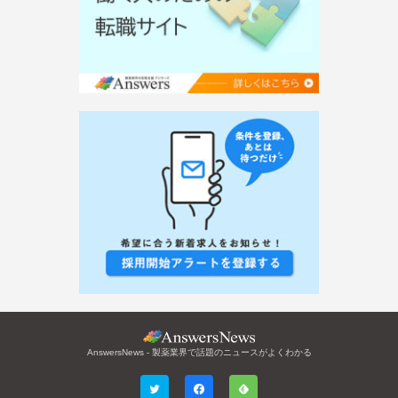
AnswersNews - 製薬業界で話題のニュースがよくわかる