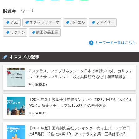
関連キーワード
MSD
ネクセラファーマ
バイエル
ファイザー
ワクチン
武田薬品工業
キーワード一覧はこちら
オススメの記事
アステラス、フェゾリネタントを日本で申請／中外、カリフォ
ルニア大サンフランシスコ校と共同研究 など｜製薬業界きょ
うのニュースまとめ読み（2026年8月7日）
2026/08/07
【2026年版】製薬会社年収ランキング 2022万円のサンバイオ
が1位…新薬大手トップは1350万円の中外製薬
2026/08/05
【2026年版】国内製薬会社ランキング―売り上げトップ武田
は4.5兆円…2位は大塚HD、アステラスと第一三共は初の2兆