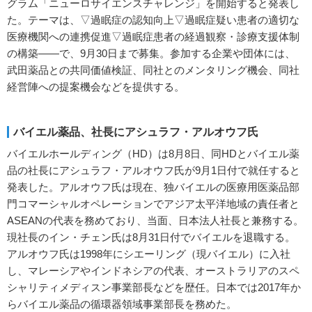
グラム「ニューロサイエンスチャレンジ」を開始すると発表し
た。テーマは、▽過眠症の認知向上▽過眠症疑い患者の適切な
医療機関への連携促進▽過眠症患者の経過観察・診療支援体制
の構築――で、9月30日まで募集。参加する企業や団体には、
武田薬品との共同価値検証、同社とのメンタリング機会、同社
経営陣への提案機会などを提供する。
バイエル薬品、社長にアシュラフ・アルオウフ氏
バイエルホールディング（HD）は8月8日、同HDとバイエル薬
品の社長にアシュラフ・アルオウフ氏が9月1日付で就任すると
発表した。アルオウフ氏は現在、独バイエルの医療用医薬品部
門コマーシャルオペレーションでアジア太平洋地域の責任者と
ASEANの代表を務めており、当面、日本法人社長と兼務する。
現社長のイン・チェン氏は8月31日付でバイエルを退職する。
アルオウフ氏は1998年にシエーリング（現バイエル）に入社
し、マレーシアやインドネシアの代表、オーストラリアのスペ
シャリティメディスン事業部長などを歴任。日本では2017年か
らバイエル薬品の循環器領域事業部長を務めた。