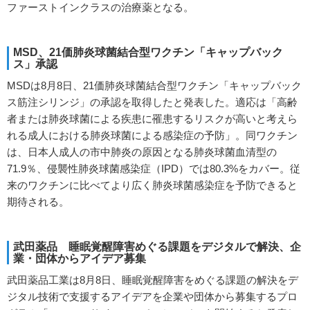
ファーストインクラスの治療薬となる。
MSD、21価肺炎球菌結合型ワクチン「キャップバック
ス」承認
MSDは8月8日、21価肺炎球菌結合型ワクチン「キャップバック
ス筋注シリンジ」の承認を取得したと発表した。適応は「高齢
者または肺炎球菌による疾患に罹患するリスクが高いと考えら
れる成人における肺炎球菌による感染症の予防」。同ワクチン
は、日本人成人の市中肺炎の原因となる肺炎球菌血清型の
71.9％、侵襲性肺炎球菌感染症（IPD）では80.3%をカバー。従
来のワクチンに比べてより広く肺炎球菌感染症を予防できると
期待される。
武田薬品 睡眠覚醒障害めぐる課題をデジタルで解決、企
業・団体からアイデア募集
武田薬品工業は8月8日、睡眠覚醒障害をめぐる課題の解決をデ
ジタル技術で支援するアイデアを企業や団体から募集するプロ