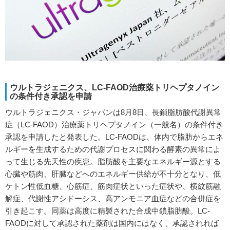
ウルトラジェニクス、LC-FAOD治療薬トリヘプタノイン
の条件付き承認を申請
ウルトラジェニクス・ジャパンは8月8日、長鎖脂肪酸代謝異常
症（LC-FAOD）治療薬トリヘプタノイン（一般名）の条件付き
承認を申請したと発表した。LC-FAODは、体内で脂肪からエネ
ルギーを生成するための代謝プロセスに関わる酵素の異常によ
って生じる先天性の疾患。脂肪酸を主要なエネルギー源とする
心臓や筋肉、肝臓などへのエネルギー供給が不十分となり、低
ケトン性低血糖、心筋症、筋肉症状といった症状や、横紋筋融
解症、代謝性アシドーシス、高アンモニア血症などの合併症を
引き起こす。同薬は高度に精製された合成中鎖脂肪酸。LC-
FAODに対して承認された薬剤は国内にはなく、承認されれば