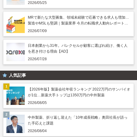
円突破
2026/05/25
MRで新たな大型募集、領域未経験で応募できる求人も増加…
製造やMSLも堅調｜製薬業界 今月の転職求人動向レポート
（2026年7月）
2026/07/09
日本創業から31年。パレクセルが顧客に選ばれ続け、働く人
を惹き付ける理由【AD】
2026/07/28
人気記事
【2026年版】製薬会社年収ランキング 2022万円のサンバイオ
が1位…新薬大手トップは1350万円の中外製薬
2026/08/05
中外製薬、折り返し迎えた「10年成長戦略」奥田社長が語っ
た手応えと課題
2026/08/04