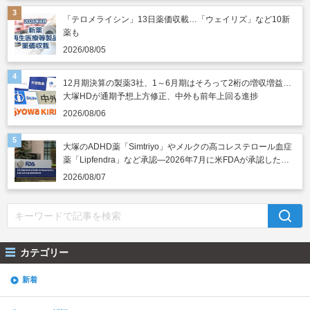
「テロメライシン」13日薬価収載…「ウェイリズ」など10新
薬も
2026/08/05
12月期決算の製薬3社、1～6月期はそろって2桁の増収増益…
大塚HDが通期予想上方修正、中外も前年上回る進捗
2026/08/06
大塚のADHD薬「Simtriyo」やメルクの高コレステロール血症
薬「Lipfendra」など承認―2026年7月に米FDAが承認した新
薬
2026/08/07
カテゴリー
新着