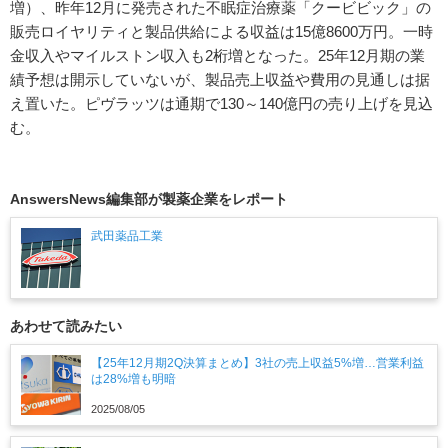
増）、昨年12月に発売された不眠症治療薬「クービビック」の
販売ロイヤリティと製品供給による収益は15億8600万円。一時
金収入やマイルストン収入も2桁増となった。25年12月期の業
績予想は開示していないが、製品売上収益や費用の見通しは据
え置いた。ピヴラッツは通期で130～140億円の売り上げを見込
む。
AnswersNews編集部が製薬企業をレポート
武田薬品工業
あわせて読みたい
【25年12月期2Q決算まとめ】3社の売上収益5%増…営業利益
は28%増も明暗
2025/08/05