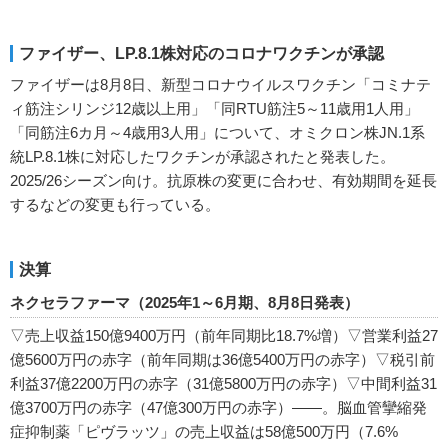
ファイザー、LP.8.1株対応のコロナワクチンが承認
ファイザーは8月8日、新型コロナウイルスワクチン「コミナテ
ィ筋注シリンジ12歳以上用」「同RTU筋注5～11歳用1人用」
「同筋注6カ月～4歳用3人用」について、オミクロン株JN.1系
統LP.8.1株に対応したワクチンが承認されたと発表した。
2025/26シーズン向け。抗原株の変更に合わせ、有効期間を延長
するなどの変更も行っている。
決算
ネクセラファーマ（2025年1～6月期、8月8日発表）
▽売上収益150億9400万円（前年同期比18.7%増）▽営業利益27
億5600万円の赤字（前年同期は36億5400万円の赤字）▽税引前
利益37億2200万円の赤字（31億5800万円の赤字）▽中間利益31
億3700万円の赤字（47億300万円の赤字）――。脳血管攣縮発
症抑制薬「ピヴラッツ」の売上収益は58億500万円（7.6%