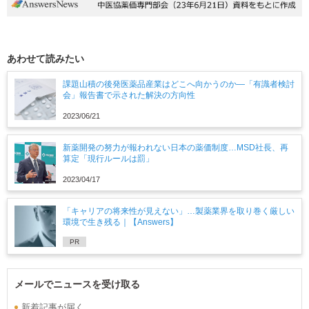
あわせて読みたい
課題山積の後発医薬品産業はどこへ向かうのか―「有識者検討
会」報告書で示された解決の方向性
2023/06/21
新薬開発の努力が報われない日本の薬価制度…MSD社長、再
算定「現行ルールは罰」
2023/04/17
「キャリアの将来性が見えない」…製薬業界を取り巻く厳しい
環境で生き残る｜【Answers】
PR
メールでニュースを受け取る
新着記事が届く