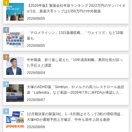
【2026年版】製薬会社年収ランキング 2022万円のサンバイオ
が1位…新薬大手トップは1350万円の中外製薬
2026/08/05
「テロメライシン」13日薬価収載…「ウェイリズ」など10新
薬も
2026/08/05
中外製薬、折り返し迎えた「10年成長戦略」奥田社長が語っ
た手応えと課題
2026/08/04
大塚のADHD薬「Simtriyo」やメルクの高コレステロール血症
薬「Lipfendra」など承認―2026年7月に米FDAが承認した新
薬
2026/08/07
12月期決算の製薬3社、1～6月期はそろって2桁の増収増益…
大塚HDが通期予想上方修正、中外も前年上回る進捗
2026/08/06