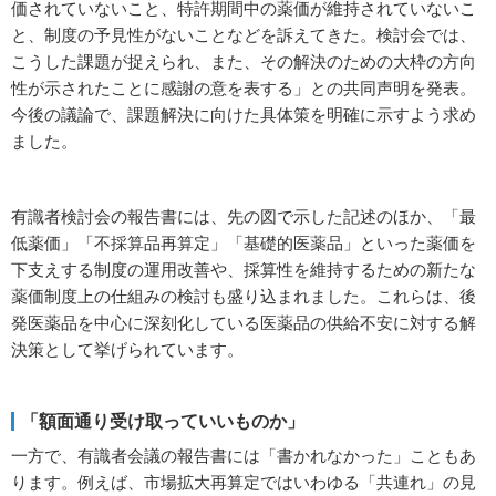
価されていないこと、特許期間中の薬価が維持されていないこ
と、制度の予見性がないことなどを訴えてきた。検討会では、
こうした課題が捉えられ、また、その解決のための大枠の方向
性が示されたことに感謝の意を表する」との共同声明を発表。
今後の議論で、課題解決に向けた具体策を明確に示すよう求め
ました。
有識者検討会の報告書には、先の図で示した記述のほか、「最
低薬価」「不採算品再算定」「基礎的医薬品」といった薬価を
下支えする制度の運用改善や、採算性を維持するための新たな
薬価制度上の仕組みの検討も盛り込まれました。これらは、後
発医薬品を中心に深刻化している医薬品の供給不安に対する解
決策として挙げられています。
「額面通り受け取っていいものか」
一方で、有識者会議の報告書には「書かれなかった」こともあ
ります。例えば、市場拡大再算定ではいわゆる「共連れ」の見