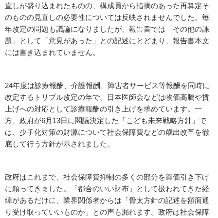
直しが盛り込まれたものの、構成員から指摘のあった再算定そ
のものの見直しの必要性については反映されませんでした。毎
年改定の問題も議論になりましたが、報告書では「その他の課
題」として「意見があった」との記述にとどまり、報告書本文
には書き込まれていません。
24年度は診療報酬、介護報酬、障害者サービス等報酬を同時に
改定するトリプル改定の年で、日本医師会などは物価高騰や賃
上げへの対応として診療報酬の引き上げを求めています。一
方、政府が6月13日に閣議決定した「こども未来戦略方針」で
は、少子化対策の財源について社会保障費などの歳出改革を徹
底して行う方針が示されました。
政府はこれまで、社会保障費抑制の多くの部分を薬価引き下げ
に頼ってきました。「都合のいい財布」として扱われてきた経
緯があるだけに、業界関係者からは「骨太方針の記述を額面通
り受け取っていいものか」との声も漏れます。政府は社会保障