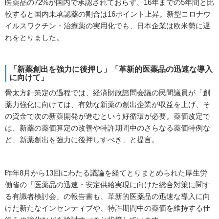
医薬品の72%が国内で承認されておらず、16年までの5年間と比
較すると国内未承認薬の割合は16ポイント上昇。新型コロナウ
イルスワクチン・治療薬の実用化でも、日本企業は欧米勢に遅
れをとりました。
「新薬創出を強力に後押し」「革新的医薬品の迅速な導入
に向けて」
骨太方針策定の過程では、経済財政諮問会議の民間議員が「創
薬力強化に向けては、有効な新薬の創出企業が収益を上げ、そ
の資金で次の新薬開発が進むという好循環が必要。薬価改定で
は、新薬の薬価算定の改善や特許期間中のさらなる薬価特例な
ど、新薬創出を強力に後押しすべき」と提言。
昨年8月から13回にわたる議論を経てとりまとめられた厚生労
働省の「医薬品の迅速・安定供給実現に向けた総合対策に関す
る有識者検討会」の報告書も、革新的医薬品の迅速な導入に向
けた新たなインセンティブや、特許期間中の薬価を維持する仕