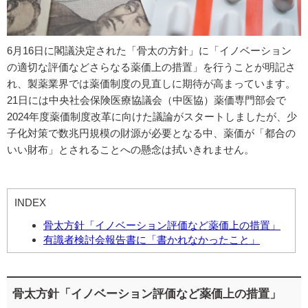
6月16日に閣議決定された「骨太の方針」に「イノベーション
の適切な評価などさらなる薬価上の措置」を行うことが明記さ
れ、製薬業界では薬価制度の見直しに期待が高まっています。
21日には中央社会保険医療協議会（中医協）薬価専門部会で
2024年度薬価制度改革に向けた議論がスタートしましたが、少
子化対策で数兆円規模の財源が必要となる中、薬価が「都合の
いい財布」とされることへの懸念は拭いきれません。
INDEX
骨太方針「イノベーション評価など薬価上の措置」
有識者検討会報告書に「書かれなかったこと」
骨太方針「イノベーション評価など薬価上の措置」