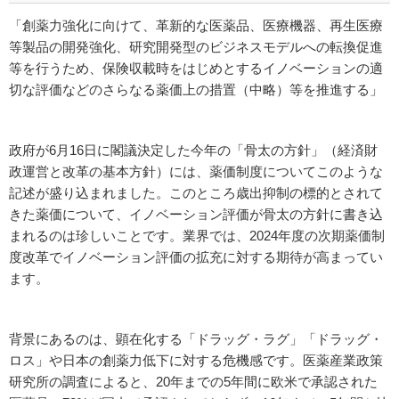
「創薬力強化に向けて、革新的な医薬品、医療機器、再生医療
等製品の開発強化、研究開発型のビジネスモデルへの転換促進
等を行うため、保険収載時をはじめとするイノベーションの適
切な評価などのさらなる薬価上の措置（中略）等を推進する」
政府が6月16日に閣議決定した今年の「骨太の方針」（経済財
政運営と改革の基本方針）には、薬価制度についてこのような
記述が盛り込まれました。このところ歳出抑制の標的とされて
きた薬価について、イノベーション評価が骨太の方針に書き込
まれるのは珍しいことです。業界では、2024年度の次期薬価制
度改革でイノベーション評価の拡充に対する期待が高まってい
ます。
背景にあるのは、顕在化する「ドラッグ・ラグ」「ドラッグ・
ロス」や日本の創薬力低下に対する危機感です。医薬産業政策
研究所の調査によると、20年までの5年間に欧米で承認された