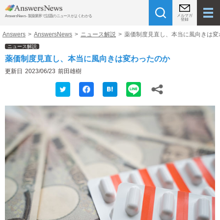
メルマガ
AnswersNews - 製薬業界で話題のニュースがよくわかる
登録
Answers
>
AnswersNews
>
ニュース解説
>
薬価制度見直し、本当に風向きは変
ニュース解説
薬価制度見直し、本当に風向きは変わったのか
更新日
2023/06/23
前田雄樹