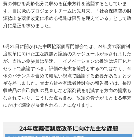
費の伸びを高齢化分に収める従来方針を踏襲するとしていま
す。自民党のプロジェクトチームは先月末、「社会保障費の財
源捻出を薬価改定に求める構造は限界を迎えている」として政
府に是正を求めました。
6月21日に開かれた中医協薬価専門部会では、24年度の薬価制
度改革に向けた主な課題と議論のスケジュールが示されました
が、支払い側委員は早速、「イノベーションの推進は適正化と
セットで議論すべき。評価の充実を前提とするのではなく、全
体のバランスを含めて幅広い視点で議論する必要がある」とク
ギを差しました。骨太方針や有識者検討会の報告書では、長期
収載品の自己負担の見直しなど薬剤費を削減する方向の提案も
なされており、こうした点も含め、改定の骨子がまとまる年末
にかけて議論が展開されることになります。