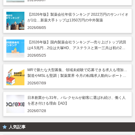
【2026年版】製薬会社年収ランキング 2022万円のサンバイオ
が1位…新薬大手トップは1350万円の中外製薬
2026/08/05
【2026年版】国内製薬会社ランキング―売り上げトップ武田
は4.5兆円…2位は大塚HD、アステラスと第一三共は初の2兆
円突破
2026/05/25
MRで新たな大型募集、領域未経験で応募できる求人も増加…
製造やMSLも堅調｜製薬業界 今月の転職求人動向レポート
（2026年7月）
2026/07/09
日本創業から31年。パレクセルが顧客に選ばれ続け、働く人
を惹き付ける理由【AD】
2026/07/28
人気記事